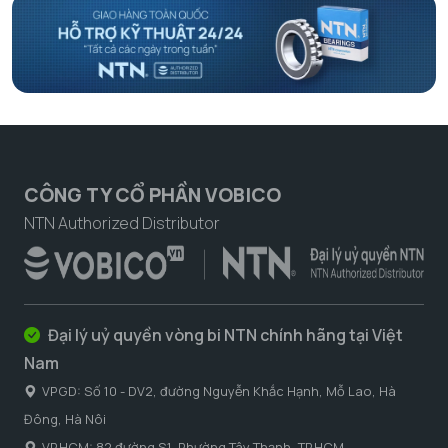
CÔNG TY CỔ PHẦN VOBICO
NTN Authorized Distributor
Đại lý uỷ quyền vòng bi NTN chính hãng tại Việt
Nam
VPGD: Số 10 - DV2, đường Nguyễn Khắc Hạnh, Mỗ Lao, Hà
Đông, Hà Nôi
VP.HCM: 82 đường S1, Phường Tây Thạnh, TP.HCM