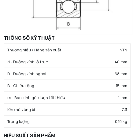
THÔNG SỐ KỸ THUẬT
Thương hiệu / Hãng sản xuất
NTN
d - Đường kính lỗ trục
40 mm
D - Đường kính ngoài
68 mm
B - Chiều rộng
15 mm
rs - Bán kính góc lượn tối thiểu
1 mm
Khe hở vòng bi
C3
Trọng lượng
0,19 kg
HIỆU SUẤT SẢN PHẨM