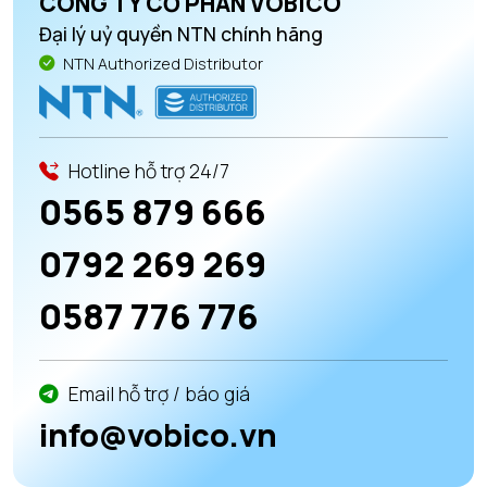
CÔNG TY CỔ PHẦN VOBICO
Đại lý uỷ quyền NTN chính hãng
NTN Authorized Distributor
Hotline hỗ trợ 24/7
0565 879 666
0792 269 269
0587 776 776
Email hỗ trợ / báo giá
info@vobico.vn