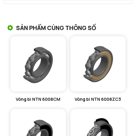
VÒNG BI TANG TRỐNG NTN
VÒNG BI TANG TRỐNG CHẶN TRỤC NTN
SẢN PHẨM CÙNG THÔNG SỐ
VÒNG BI ĐŨA TRỤ NTN
VÒNG BI KIM NTN
VÒNG BI CHẶN TRỤC NTN
VÒNG BI LĂN TRỤ ĐẨY NTN
GỐI ĐỠ NTN
Vòng bi NTN 6008CM
Vòng bi NTN 6008ZC3
GỐI ĐỠ 2 NỬA NTN
PHỤ KIỆN NTN
MÁY GIA NHIỆT NTN