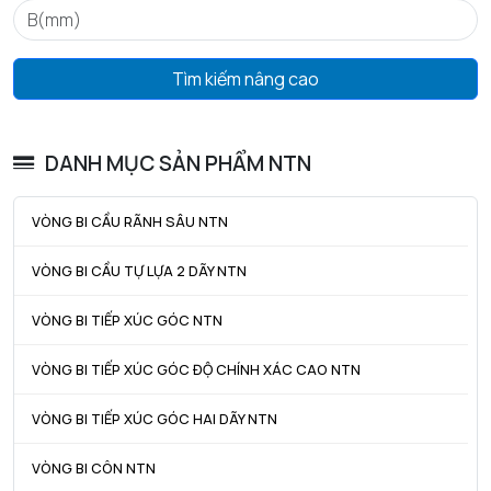
ra max - Bán kính góc lượn tối đa trục & vỏ
1 mm
Tìm kiếm nâng cao
DANH MỤC SẢN PHẨM NTN
VÒNG BI CẦU RÃNH SÂU NTN
VÒNG BI CẦU TỰ LỰA 2 DÃY NTN
VÒNG BI TIẾP XÚC GÓC NTN
VÒNG BI TIẾP XÚC GÓC ĐỘ CHÍNH XÁC CAO NTN
VÒNG BI TIẾP XÚC GÓC HAI DÃY NTN
VÒNG BI CÔN NTN