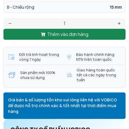
B - Chiều rộng
15 mm
Thêm vào đơn hàng
Đổi trả linh hoạt trong
Bảo hành chính hãng
vòng 7 ngày
NTN trên toàn quốc
Giao hàng toàn quốc
Sản phẩm mới 100%
tất cả các ngày trong
chưa sử dụng
tuần
Giá bán & số lượng tồn kho vui lòng liên hệ với VOBICO
để được hỗ trợ chính xác & tốt nhất tại thời điểm mua
hàng