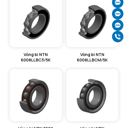
Ch
Ch
Ch
Gọ
Vòng bi NTN
Vòng bi NTN
6008LLBC3/5K
6008LLBCM/5K