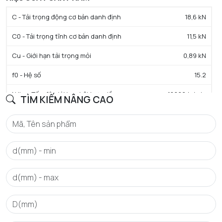
C - Tải trọng động cơ bản danh định
18,6 kN
C0 - Tải trọng tĩnh cơ bản danh định
11,5 kN
Cu - Giới hạn tải trọng mỏi
0,89 kN
f0 - Hệ số
15.2
N lim - Tốc độ giới hạn bôi trơn dầu
12000 tr/min
TÌM KIẾM NÂNG CAO
N lim - Tốc độ giới hạn bôi trơn mỡ
10000 tr/min
Tmin - Nhiệt độ hoạt động tối thiểu
-40 °C
Tmax - Nhiệt độ hoạt động tối đa
120 °C
GIỚI HẠN
da min - Đường kính vai tối thiểu IR
45 mm
Da max - Đường kính vai tối đa OR
63 mm