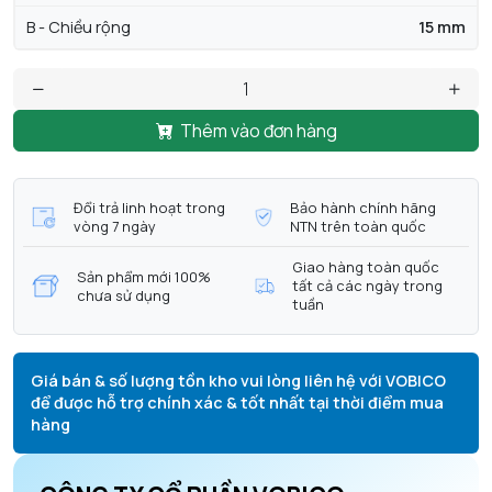
B - Chiều rộng
15 mm
Thêm vào đơn hàng
Đổi trả linh hoạt trong
Bảo hành chính hãng
vòng 7 ngày
NTN trên toàn quốc
Giao hàng toàn quốc
Sản phẩm mới 100%
tất cả các ngày trong
chưa sử dụng
tuần
Giá bán & số lượng tồn kho vui lòng liên hệ với VOBICO
để được hỗ trợ chính xác & tốt nhất tại thời điểm mua
hàng