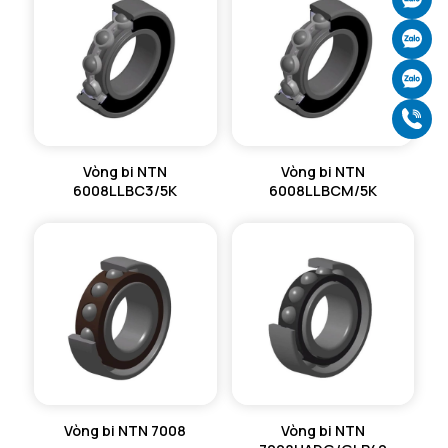
Ch
Ch
Gọ
Vòng bi NTN
Vòng bi NTN
6008LLBC3/5K
6008LLBCM/5K
Vòng bi NTN 7008
Vòng bi NTN