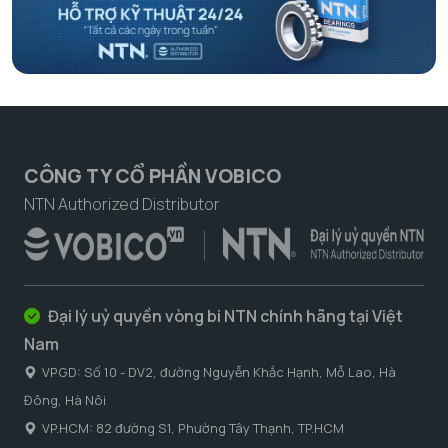
CÔNG TY CỔ PHẦN VOBICO
NTN Authorized Distributor
Đại lý uỷ quyền vòng bi NTN chính hãng tại Việt
Nam
VPGD: Số 10 - DV2, đường Nguyễn Khắc Hạnh, Mỗ Lao, Hà
Đông, Hà Nôi
VP.HCM: 82 đường S1, Phường Tây Thạnh, TP.HCM