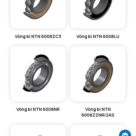
Db min - Đường kính vị trí vòng dừng tối thiểu
76 mm
Vòng bi NTN 6008ZC3
Vòng bi NTN 6008LU
Vòng bi NTN 6008NR
Vòng bi NTN
6008ZZNR/2AS
Ch