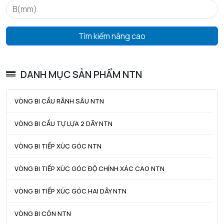
D4 max - Đường kính ngoài tối đa của vòng chặn lắp ráp
74,6
mm
Tìm kiếm nâng cao
f - Độ dày vòng chặn
1,7
mm
DANH MỤC SẢN PHẨM NTN
Tham khảo vòng khóa
R68
Khe hở vòng bi
CN
VÒNG BI CẦU RÃNH SÂU NTN
Trọng lượng
0,19
VÒNG BI CẦU TỰ LỰA 2 DÃY NTN
kg
VÒNG BI TIẾP XÚC GÓC NTN
HIỆU SUẤT SẢN PHẨM
VÒNG BI TIẾP XÚC GÓC ĐỘ CHÍNH XÁC CAO NTN
C - Tải trọng động cơ bản danh định
18,6 kN
C0 - Tải trọng tĩnh cơ bản danh định
11,5 kN
VÒNG BI TIẾP XÚC GÓC HAI DÃY NTN
Cu - Giới hạn tải trọng mỏi
0,89 kN
VÒNG BI CÔN NTN