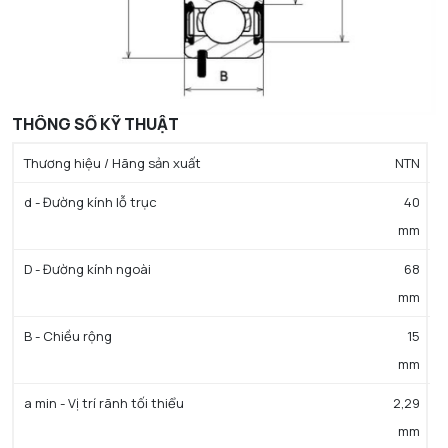
THÔNG SỐ KỸ THUẬT
Thương hiệu / Hãng sản xuất
NTN
d - Đường kính lỗ trục
40
mm
D - Đường kính ngoài
68
mm
B - Chiều rộng
15
mm
a min - Vị trí rãnh tối thiểu
2,29
mm