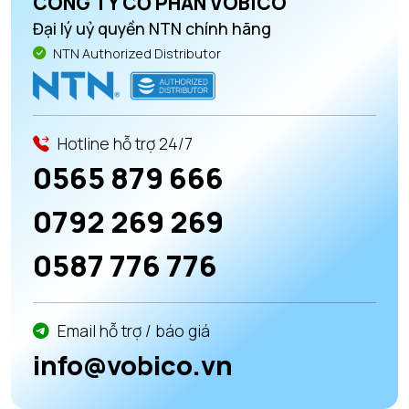
CÔNG TY CỔ PHẦN VOBICO
Đại lý uỷ quyền NTN chính hãng
NTN Authorized Distributor
Hotline hỗ trợ 24/7
0565 879 666
0792 269 269
0587 776 776
Email hỗ trợ / báo giá
info@vobico.vn