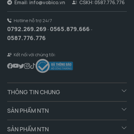
Email:
info@vobico.vn
CSKH: 0587.776.776
Hotline hỗ trợ 24/7
0792.269.269
0565.879.666
-
-
0587.776.776
Kết nối với chúng tôi:
THÔNG TIN CHUNG
SẢN PHẨM NTN
SẢN PHẨM NTN