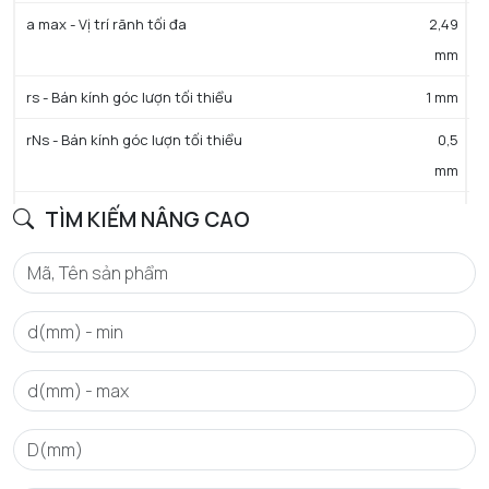
a max - Vị trí rãnh tối đa
2,49
mm
rs - Bán kính góc lượn tối thiểu
1 mm
rNs - Bán kính góc lượn tối thiểu
0,5
mm
D3 - Đường kính rãnh đáy tối đa
64,82
TÌM KIẾM NÂNG CAO
mm
b min - Chiều rộng rãnh tối thiểu
1,9
mm
b max - Chiều rộng rãnh tối đa
2,2
mm
a - Khoảng cách tới lỗ phun dầu
0,6
mm