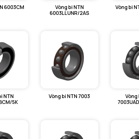
TN 6003CM
Vòng bi NTN
Vòng bi 
6003LLUNR/2AS
f - Độ dà
Tham khả
Khe hở vò
Trọng lượ
HIỆU SU
C - Tải t
bi NTN
Vòng bi NTN 7003
Vòng 
BCM/5K
7003UA
C0 - Tải 
Cu - Giới 
f0 - Hệ số