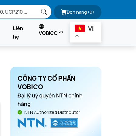
Đơn hàng
(0)
Liên
VI
.vn
VOBICO
hệ
CÔNG TY CỔ PHẦN
VOBICO
Đại lý uỷ quyền NTN chính
hãng
NTN Authorized Distributor