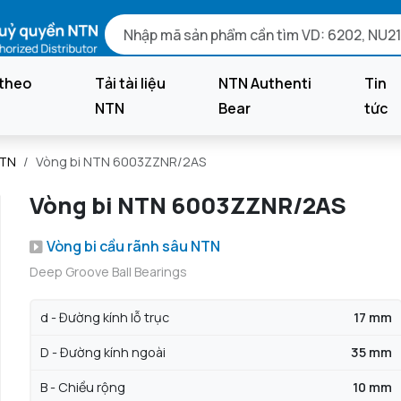
theo
Tải tài liệu
NTN Authenti
Tin
NTN
Bear
tức
NTN
Vòng bi NTN 6003ZZNR/2AS
Vòng bi NTN 6003ZZNR/2AS
Vòng bi cầu rãnh sâu NTN
Deep Groove Ball Bearings
d - Đường kính lỗ trục
17 mm
D - Đường kính ngoài
35 mm
B - Chiều rộng
10 mm