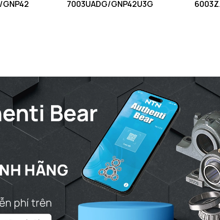
/GNP42
7003UADG/GNP42U3G
6003Z
Ca max - V
Db min - Đ