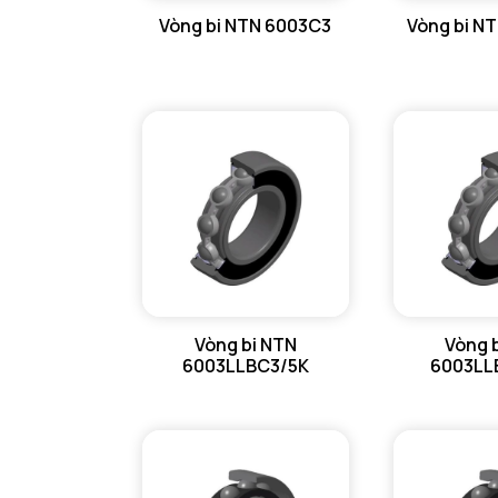
Vòng bi NTN 6003C3
Vòng bi N
GỐI ĐỠ NTN
GỐI ĐỠ 2 NỬA NTN
PHỤ KIỆN NTN
MÁY GIA NHIỆT NTN
Vòng bi NTN
Vòng 
6003LLBC3/5K
6003LL