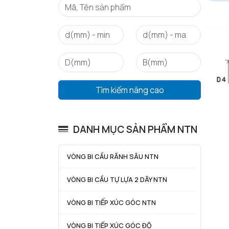
Tìm kiếm nâng cao
DANH MỤC SẢN PHẨM NTN
VÒNG BI CẦU RÃNH SÂU NTN
VÒNG BI CẦU TỰ LỰA 2 DÃY NTN
VÒNG BI TIẾP XÚC GÓC NTN
VÒNG BI TIẾP XÚC GÓC ĐỘ