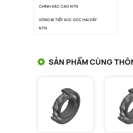
CHÍNH XÁC CAO NTN
VÒNG BI TIẾP XÚC GÓC HAI DÃY
NTN
VÒNG BI CÔN NTN
VÒNG BI TANG TRỐNG NTN
SẢN PHẨM CÙNG THÔ
VÒNG BI TANG TRỐNG CHẶN
TRỤC NTN
VÒNG BI ĐŨA TRỤ NTN
VÒNG BI KIM NTN
VÒNG BI CHẶN TRỤC NTN
VÒNG BI LĂN TRỤ ĐẨY NTN