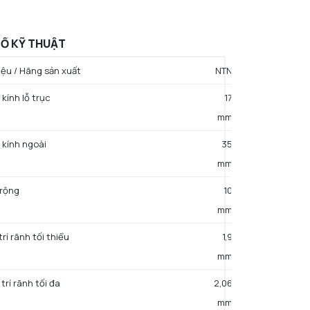
Ố KỸ THUẬT
ệu / Hãng sản xuất
NTN
kính lỗ trục
17
mm
 kính ngoài
35
mm
 rộng
10
mm
 trí rãnh tối thiểu
1,9
mm
 trí rãnh tối đa
2,06
mm