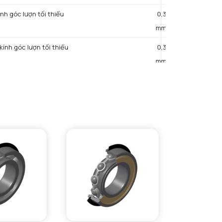
ính góc lượn tối thiểu
0,3
mm
kính góc lượn tối thiểu
0,3
mm
g kính rãnh đáy tối đa
33,17
mm
hiều rộng rãnh tối thiểu
1,35
mm
hiều rộng rãnh tối đa
1,65
mm
g cách tới lỗ phun dầu
0,4
mm
Đường kính ngoài tối đa của vòng chặn lắp ráp
39,7