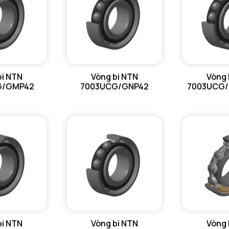
N lim - Tố
Tmin - Nh
Tmax - Nh
GIỚI HẠN
bi NTN
Vòng bi NTN
Vòng 
G/GMP42
7003UCG/GNP42
7003UCG
da min - Đ
Da max - 
ra max - 
rNa max -
bi NTN
Vòng bi NTN
Vòng 
Ca min - V