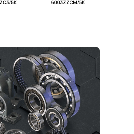
ZC3/5K
6003ZZCM/5K
mm
ị trí phân đoạn tối đa
3,18
mm
ường kính vị trí vòng dừng tối thiểu
40,5
mm