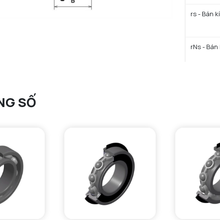
rs - Bán k
rNs - Bán 
D3 - Đườn
NG SỐ
b min - C
b max - C
a - Khoản
D4 max - 