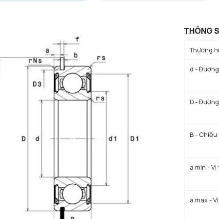
THÔNG S
Thương hi
d - Đường 
D - Đường
B - Chiều
a min - Vị
a max - Vị