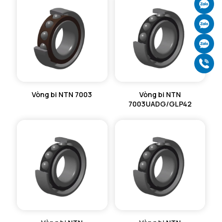
Ch
Ch
Ch
Gọ
Vòng bi NTN 7003
Vòng bi NTN
7003UADG/GLP42