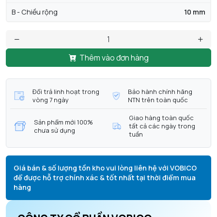
B - Chiều rộng
10 mm
Thêm vào đơn hàng
Đổi trả linh hoạt trong
Bảo hành chính hãng
vòng 7 ngày
NTN trên toàn quốc
Giao hàng toàn quốc
Sản phẩm mới 100%
tất cả các ngày trong
chưa sử dụng
tuần
Giá bán & số lượng tồn kho vui lòng liên hệ với VOBICO
để được hỗ trợ chính xác & tốt nhất tại thời điểm mua
hàng