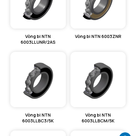
Ca max - Vị trí phân đoạn tối đa
3,18 mm
Db min - Đường kính vị trí vòng dừng tối thiểu
40,5 mm
Vòng bi NTN
Vòng bi NTN 6003ZNR
6003LLUNR/2AS
Vòng bi NTN
Vòng bi NTN
6003LLBC3/5K
6003LLBCM/5K