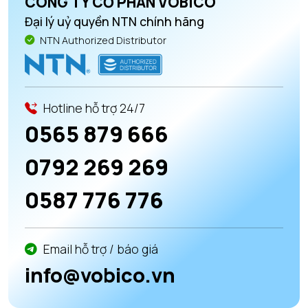
CÔNG TY CỔ PHẦN VOBICO
Đại lý uỷ quyền NTN chính hãng
NTN Authorized Distributor
Hotline hỗ trợ 24/7
0565 879 666
0792 269 269
0587 776 776
Email hỗ trợ / báo giá
info@vobico.vn