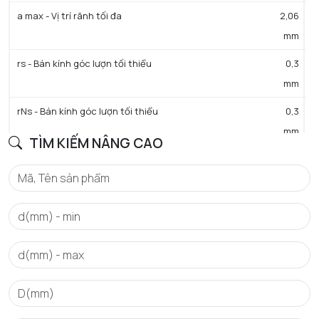
a max - Vị trí rãnh tối đa
2,06
mm
rs - Bán kính góc lượn tối thiểu
0,3
mm
rNs - Bán kính góc lượn tối thiểu
0,3
mm
TÌM KIẾM NÂNG CAO
D3 - Đường kính rãnh đáy tối đa
33,17
mm
b min - Chiều rộng rãnh tối thiểu
1,35
mm
b max - Chiều rộng rãnh tối đa
1,65
mm
a - Khoảng cách tới lỗ phun dầu
0,4