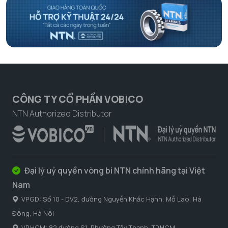
CÔNG TY CỔ PHẦN VOBICO
NTN Authorized Distributor
Đại lý uỷ quyền vòng bi NTN chính hãng tại Việt
Nam
VPGD: Số 10 - DV2, đường Nguyễn Khắc Hạnh, Mỗ Lao, Hà
Đông, Hà Nôi
VP.HCM: 82 đường S1, Phường Tây Thạnh, TP.HCM