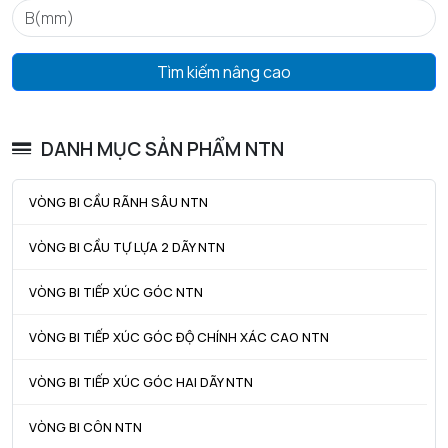
mm
D4 max - Đường kính ngoài tối đa của vòng chặn lắp ráp
39,7
Tìm kiếm nâng cao
mm
f - Độ dày vòng chặn
1,12
mm
DANH MỤC SẢN PHẨM NTN
Tham khảo vòng khóa
R35
VÒNG BI CẦU RÃNH SÂU NTN
Khe hở vòng bi
CN
VÒNG BI CẦU TỰ LỰA 2 DÃY NTN
Trọng lượng
0,039
kg
VÒNG BI TIẾP XÚC GÓC NTN
HIỆU SUẤT SẢN PHẨM
VÒNG BI TIẾP XÚC GÓC ĐỘ CHÍNH XÁC CAO NTN
C - Tải trọng động cơ bản danh định
7,55 kN
VÒNG BI TIẾP XÚC GÓC HAI DÃY NTN
C0 - Tải trọng tĩnh cơ bản danh định
3,35 kN
VÒNG BI CÔN NTN
Cu - Giới hạn tải trọng mỏi
0,243 kN