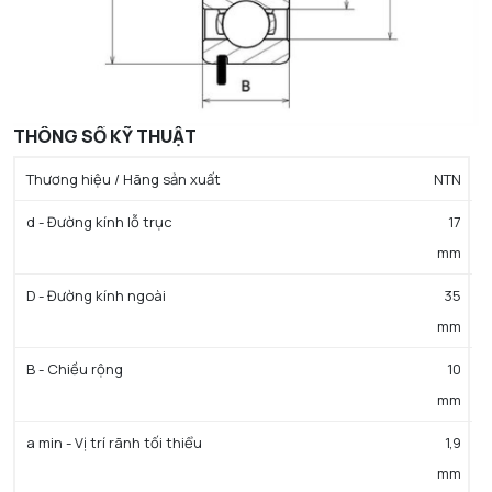
THÔNG SỐ KỸ THUẬT
Thương hiệu / Hãng sản xuất
NTN
d - Đường kính lỗ trục
17
mm
D - Đường kính ngoài
35
mm
B - Chiều rộng
10
mm
a min - Vị trí rãnh tối thiểu
1,9
mm