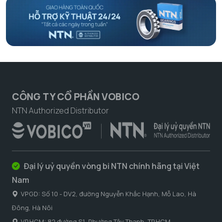
CÔNG TY CỔ PHẦN VOBICO
NTN Authorized Distributor
Đại lý uỷ quyền vòng bi NTN chính hãng tại Việt
Nam
VPGD: Số 10 - DV2, đường Nguyễn Khắc Hạnh, Mỗ Lao, Hà
Đông, Hà Nôi
VP.HCM: 82 đường S1, Phường Tây Thạnh, TP.HCM