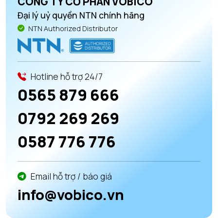
CÔNG TY CỔ PHẦN VOBICO
Đại lý uỷ quyền NTN chính hãng
NTN Authorized Distributor
Hotline hỗ trợ 24/7
0565 879 666
0792 269 269
0587 776 776
Email hỗ trợ / báo giá
info@vobico.vn