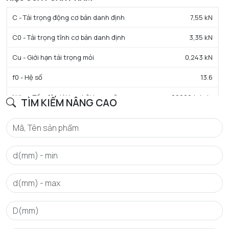
C - Tải trọng động cơ bản danh định
7,55 kN
C0 - Tải trọng tĩnh cơ bản danh định
3,35 kN
Cu - Giới hạn tải trọng mỏi
0,243 kN
f0 - Hệ số
13.6
N lim - Tốc độ giới hạn bôi trơn mỡ
20000 tr/min
TÌM KIẾM NÂNG CAO
Tmin - Nhiệt độ hoạt động tối thiểu
-40 °C
Tmax - Nhiệt độ hoạt động tối đa
150 °C
GIỚI HẠN
da min - Đường kính vai tối thiểu IR
19 mm
Da max - Đường kính vai tối đa OR
33 mm
ra max - Bán kính góc lượn tối đa trục & vỏ
0,3 mm