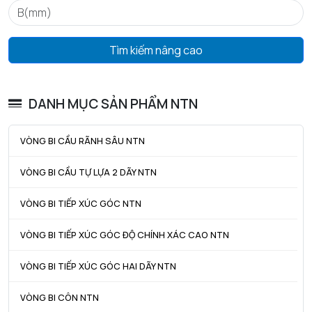
Tìm kiếm nâng cao
DANH MỤC SẢN PHẨM NTN
VÒNG BI CẦU RÃNH SÂU NTN
VÒNG BI CẦU TỰ LỰA 2 DÃY NTN
VÒNG BI TIẾP XÚC GÓC NTN
VÒNG BI TIẾP XÚC GÓC ĐỘ CHÍNH XÁC CAO NTN
VÒNG BI TIẾP XÚC GÓC HAI DÃY NTN
VÒNG BI CÔN NTN