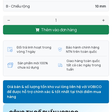
B - Chiều rộng
10 mm
Thêm vào đơn hàng
Đổi trả linh hoạt trong
Bảo hành chính hãng
vòng 7 ngày
NTN trên toàn quốc
Giao hàng toàn quốc
Sản phẩm mới 100%
tất cả các ngày trong
chưa sử dụng
tuần
Giá bán & số lượng tồn kho vui lòng liên hệ với VOBICO
để được hỗ trợ chính xác & tốt nhất tại thời điểm mua
hàng