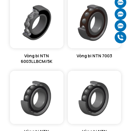
Ch
Ch
Ch
Gọ
Vòng bi NTN
Vòng bi NTN 7003
6003LLBCM/5K