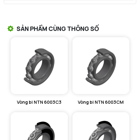
VÒNG BI TANG TRỐNG NTN
VÒNG BI TANG TRỐNG CHẶN TRỤC NTN
SẢN PHẨM CÙNG THÔNG SỐ
VÒNG BI ĐŨA TRỤ NTN
VÒNG BI KIM NTN
VÒNG BI CHẶN TRỤC NTN
VÒNG BI LĂN TRỤ ĐẨY NTN
GỐI ĐỠ NTN
Vòng bi NTN 6003C3
Vòng bi NTN 6003CM
GỐI ĐỠ 2 NỬA NTN
PHỤ KIỆN NTN
MÁY GIA NHIỆT NTN