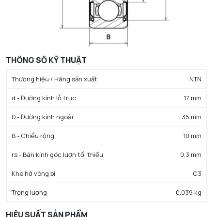
THÔNG SỐ KỸ THUẬT
Thương hiệu / Hãng sản xuất
NTN
d - Đường kính lỗ trục
17 mm
D - Đường kính ngoài
35 mm
B - Chiều rộng
10 mm
rs - Bán kính góc lượn tối thiểu
0,3 mm
Khe hở vòng bi
C3
Trọng lượng
0,039 kg
HIỆU SUẤT SẢN PHẨM