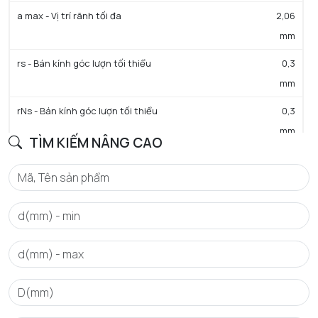
a max - Vị trí rãnh tối đa
2,06
mm
rs - Bán kính góc lượn tối thiểu
0,3
mm
rNs - Bán kính góc lượn tối thiểu
0,3
mm
TÌM KIẾM NÂNG CAO
D3 - Đường kính rãnh đáy tối đa
30,15
mm
b min - Chiều rộng rãnh tối thiểu
1,35
mm
b max - Chiều rộng rãnh tối đa
1,65
mm
a - Khoảng cách tới lỗ phun dầu
0,4