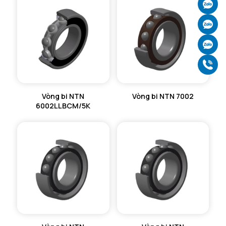
Ch
Ch
Ch
Gọ
Vòng bi NTN
Vòng bi NTN 7002
6002LLBCM/5K