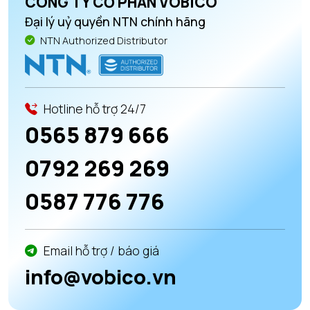
CÔNG TY CỔ PHẦN VOBICO
Đại lý uỷ quyền NTN chính hãng
NTN Authorized Distributor
Hotline hỗ trợ 24/7
0565 879 666
0792 269 269
0587 776 776
Email hỗ trợ / báo giá
info@vobico.vn