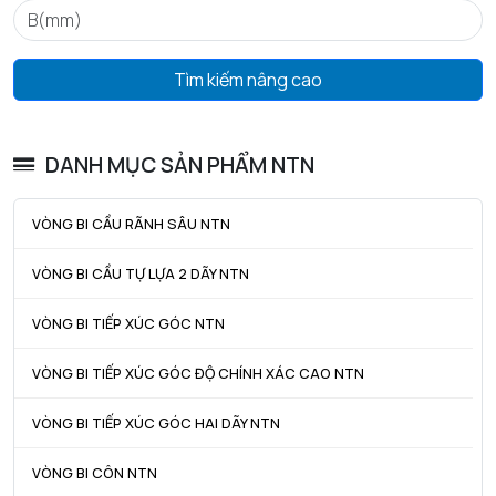
mm
D4 max - Đường kính ngoài tối đa của vòng chặn lắp ráp
36,7
Tìm kiếm nâng cao
mm
f - Độ dày vòng chặn
1,12
mm
DANH MỤC SẢN PHẨM NTN
Tham khảo vòng khóa
R32
VÒNG BI CẦU RÃNH SÂU NTN
Khe hở vòng bi
C3
VÒNG BI CẦU TỰ LỰA 2 DÃY NTN
Trọng lượng
0,03
kg
VÒNG BI TIẾP XÚC GÓC NTN
HIỆU SUẤT SẢN PHẨM
VÒNG BI TIẾP XÚC GÓC ĐỘ CHÍNH XÁC CAO NTN
C - Tải trọng động cơ bản danh định
6,2 kN
VÒNG BI TIẾP XÚC GÓC HAI DÃY NTN
C0 - Tải trọng tĩnh cơ bản danh định
2,84 kN
VÒNG BI CÔN NTN
Cu - Giới hạn tải trọng mỏi
0,199 kN