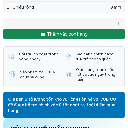
B - Chiều rộng
9 mm
Thêm vào đơn hàng
Đổi trả linh hoạt trong
Bảo hành chính hãng
vòng 7 ngày
NTN trên toàn quốc
Giao hàng toàn quốc
Sản phẩm mới 100%
tất cả các ngày trong
chưa sử dụng
tuần
Giá bán & số lượng tồn kho vui lòng liên hệ với VOBICO
để được hỗ trợ chính xác & tốt nhất tại thời điểm mua
hàng