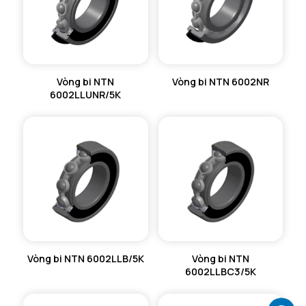
Ca max - Vị trí phân đoạn tối đa
3,18 mm
Db min - Đường kính vị trí vòng dừng tối thiểu
37,5 mm
Vòng bi NTN
Vòng bi NTN 6002NR
6002LLUNR/5K
Vòng bi NTN 6002LLB/5K
Vòng bi NTN
6002LLBC3/5K