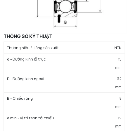
THÔNG SỐ KỸ THUẬT
Thương hiệu / Hãng sản xuất
NTN
d - Đường kính lỗ trục
15
mm
D - Đường kính ngoài
32
mm
B - Chiều rộng
9
mm
a min - Vị trí rãnh tối thiểu
1,9
mm