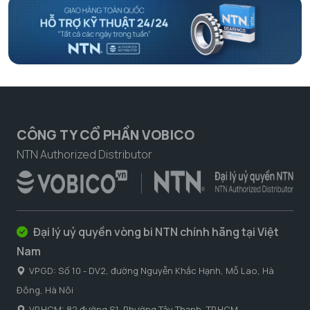
CÔNG TY CỔ PHẦN VOBICO
NTN Authorized Distributor
Đại lý uỷ quyền vòng bi NTN chính hãng tại Việt
Nam
VPGD: Số 10 - DV2, đường Nguyễn Khắc Hạnh, Mỗ Lao, Hà
Đông, Hà Nôi
VP.HCM: 82 đường S1, Phường Tây Thạnh, TP.HCM