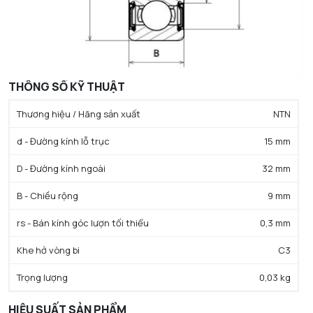
THÔNG SỐ KỸ THUẬT
Thương hiệu / Hãng sản xuất
NTN
d - Đường kính lỗ trục
15 mm
D - Đường kính ngoài
32 mm
B - Chiều rộng
9 mm
rs - Bán kính góc lượn tối thiểu
0,3 mm
Khe hở vòng bi
C3
Trọng lượng
0,03 kg
HIỆU SUẤT SẢN PHẨM