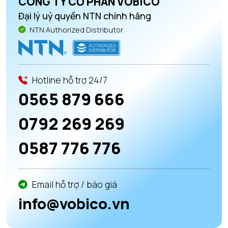
CÔNG TY CỔ PHẦN VOBICO
Đại lý uỷ quyền NTN chính hãng
NTN Authorized Distributor
Hotline hỗ trợ 24/7
0565 879 666
0792 269 269
0587 776 776
Email hỗ trợ / báo giá
info@vobico.vn