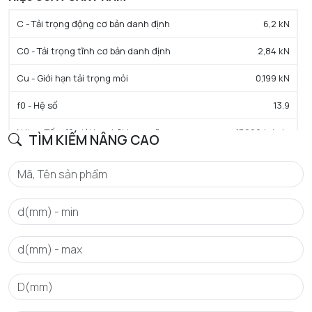
C - Tải trọng động cơ bản danh định
6,2 kN
C0 - Tải trọng tĩnh cơ bản danh định
2,84 kN
Cu - Giới hạn tải trọng mỏi
0,199 kN
f0 - Hệ số
13.9
N lim - Tốc độ giới hạn bôi trơn mỡ
15000 tr/min
TÌM KIẾM NÂNG CAO
Tmin - Nhiệt độ hoạt động tối thiểu
-25 °C
Tmax - Nhiệt độ hoạt động tối đa
110 °C
GIỚI HẠN
da min - Đường kính vai tối thiểu IR
17 mm
da max - Đường kính vai tối đa IR
19 mm
Da max - Đường kính vai tối đa OR
30 mm