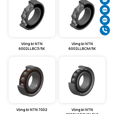
Ch
Ch
Gọ
Vòng bi NTN
Vòng bi NTN
6002LLBC3/5K
6002LLBCM/5K
Vòng bi NTN 7002
Vòng bi NTN