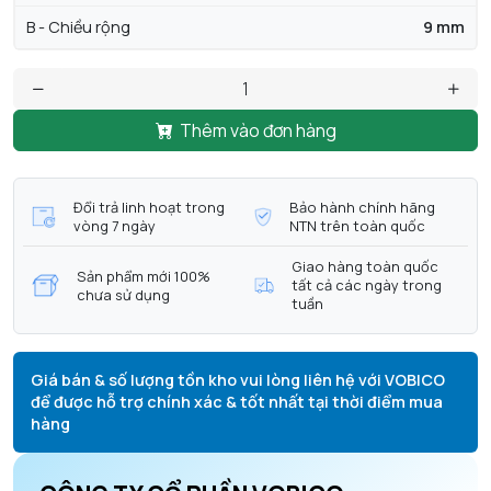
B - Chiều rộng
9 mm
Thêm vào đơn hàng
Đổi trả linh hoạt trong
Bảo hành chính hãng
vòng 7 ngày
NTN trên toàn quốc
Giao hàng toàn quốc
Sản phẩm mới 100%
tất cả các ngày trong
chưa sử dụng
tuần
Giá bán & số lượng tồn kho vui lòng liên hệ với VOBICO
để được hỗ trợ chính xác & tốt nhất tại thời điểm mua
hàng