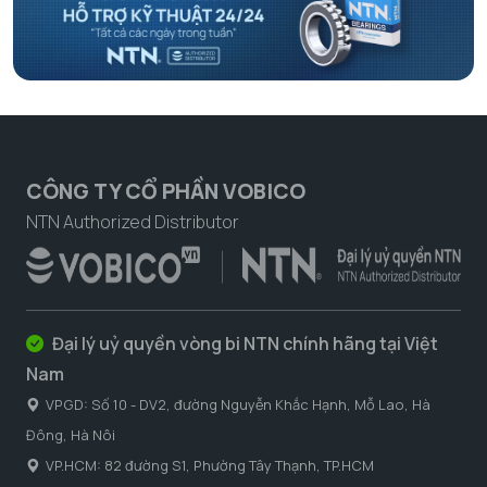
CÔNG TY CỔ PHẦN VOBICO
NTN Authorized Distributor
Đại lý uỷ quyền vòng bi NTN chính hãng tại Việt
Nam
VPGD: Số 10 - DV2, đường Nguyễn Khắc Hạnh, Mỗ Lao, Hà
Đông, Hà Nôi
VP.HCM: 82 đường S1, Phường Tây Thạnh, TP.HCM