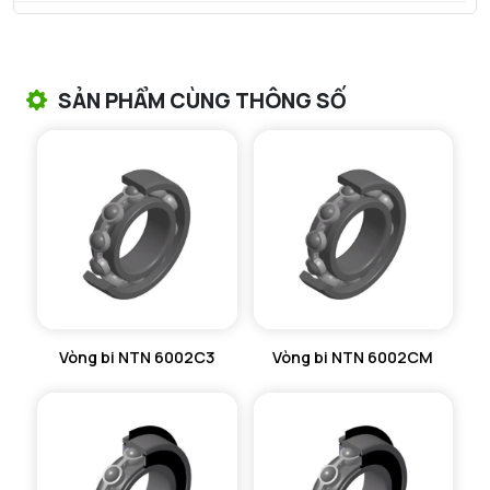
VÒNG BI TANG TRỐNG NTN
VÒNG BI TANG TRỐNG CHẶN TRỤC NTN
SẢN PHẨM CÙNG THÔNG SỐ
VÒNG BI ĐŨA TRỤ NTN
VÒNG BI KIM NTN
VÒNG BI CHẶN TRỤC NTN
VÒNG BI LĂN TRỤ ĐẨY NTN
GỐI ĐỠ NTN
Vòng bi NTN 6002C3
Vòng bi NTN 6002CM
GỐI ĐỠ 2 NỬA NTN
PHỤ KIỆN NTN
MÁY GIA NHIỆT NTN