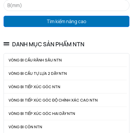
ra max - Bán kính góc lượn tối đa trục & vỏ
0,3 mm
Tìm kiếm nâng cao
DANH MỤC SẢN PHẨM NTN
VÒNG BI CẦU RÃNH SÂU NTN
VÒNG BI CẦU TỰ LỰA 2 DÃY NTN
VÒNG BI TIẾP XÚC GÓC NTN
VÒNG BI TIẾP XÚC GÓC ĐỘ CHÍNH XÁC CAO NTN
VÒNG BI TIẾP XÚC GÓC HAI DÃY NTN
VÒNG BI CÔN NTN