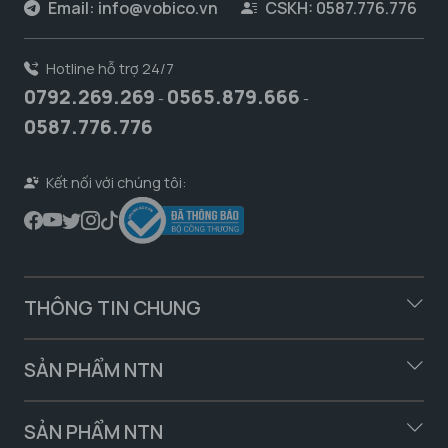
Email:
info@vobico.vn
CSKH: 0587.776.776
Hotline hỗ trợ 24/7
0792.269.269
0565.879.666
-
-
0587.776.776
Kết nối với chúng tôi:
THÔNG TIN CHUNG
SẢN PHẨM NTN
SẢN PHẨM NTN