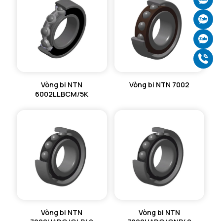
Ch
Ch
Gọ
Vòng bi NTN
Vòng bi NTN 7002
6002LLBCM/5K
Vòng bi NTN
Vòng bi NTN