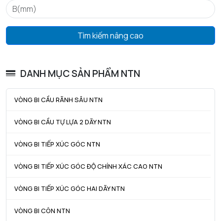
ra max - Bán kính góc lượn tối đa trục & vỏ
0,3 mm
Tìm kiếm nâng cao
DANH MỤC SẢN PHẨM NTN
VÒNG BI CẦU RÃNH SÂU NTN
VÒNG BI CẦU TỰ LỰA 2 DÃY NTN
VÒNG BI TIẾP XÚC GÓC NTN
VÒNG BI TIẾP XÚC GÓC ĐỘ CHÍNH XÁC CAO NTN
VÒNG BI TIẾP XÚC GÓC HAI DÃY NTN
VÒNG BI CÔN NTN