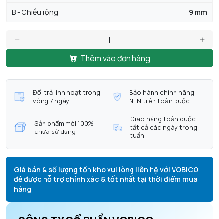
B - Chiều rộng
9 mm
Thêm vào đơn hàng
Đổi trả linh hoạt trong
Bảo hành chính hãng
vòng 7 ngày
NTN trên toàn quốc
Giao hàng toàn quốc
Sản phẩm mới 100%
tất cả các ngày trong
chưa sử dụng
tuần
Giá bán & số lượng tồn kho vui lòng liên hệ với VOBICO
để được hỗ trợ chính xác & tốt nhất tại thời điểm mua
hàng