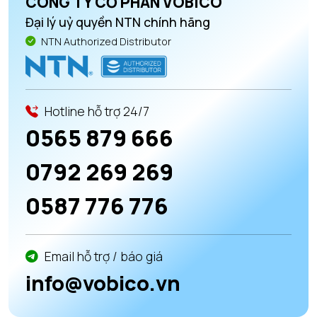
CÔNG TY CỔ PHẦN VOBICO
Đại lý uỷ quyền NTN chính hãng
NTN Authorized Distributor
Hotline hỗ trợ 24/7
0565 879 666
0792 269 269
0587 776 776
Email hỗ trợ / báo giá
info@vobico.vn