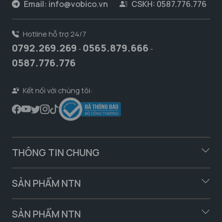
Email:
info@vobico.vn
CSKH: 0587.776.776
Hotline hỗ trợ 24/7
0792.269.269
0565.879.666
-
-
0587.776.776
Kết nối với chúng tôi:
THÔNG TIN CHUNG
SẢN PHẨM NTN
SẢN PHẨM NTN