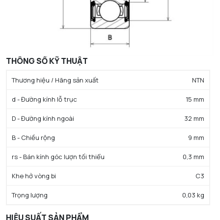
THÔNG SỐ KỸ THUẬT
Thương hiệu / Hãng sản xuất
NTN
d - Đường kính lỗ trục
15 mm
D - Đường kính ngoài
32 mm
B - Chiều rộng
9 mm
rs - Bán kính góc lượn tối thiểu
0,3 mm
Khe hở vòng bi
C3
Trọng lượng
0,03 kg
HIỆU SUẤT SẢN PHẨM