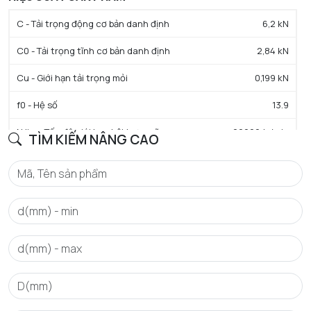
C - Tải trọng động cơ bản danh định
6,2 kN
C0 - Tải trọng tĩnh cơ bản danh định
2,84 kN
Cu - Giới hạn tải trọng mỏi
0,199 kN
f0 - Hệ số
13.9
N lim - Tốc độ giới hạn bôi trơn mỡ
22000 tr/min
TÌM KIẾM NÂNG CAO
Tmin - Nhiệt độ hoạt động tối thiểu
-25 °C
Tmax - Nhiệt độ hoạt động tối đa
110 °C
GIỚI HẠN
da min - Đường kính vai tối thiểu IR
17 mm
da max - Đường kính vai tối đa IR
19 mm
Da max - Đường kính vai tối đa OR
30 mm