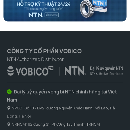
CÔNG TY CỔ PHẦN VOBICO
NTN Authorized Distributor
Đại lý uỷ quyền vòng bi NTN chính hãng tại Việt
Nam
VPGD: Số 10 - DV2, đường Nguyễn Khắc Hạnh, Mỗ Lao, Hà
Đông, Hà Nôi
VP.HCM: 82 đường S1, Phường Tây Thạnh, TP.HCM