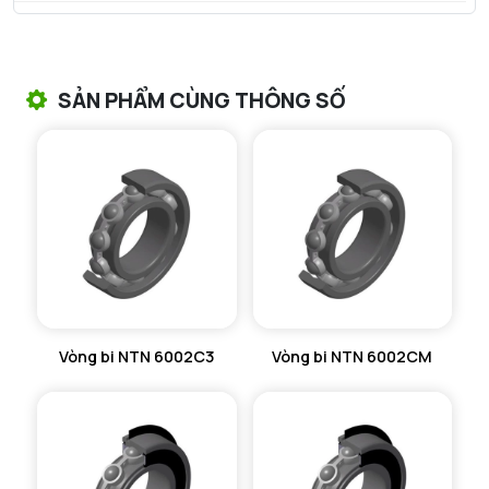
VÒNG BI TANG TRỐNG NTN
VÒNG BI TANG TRỐNG CHẶN TRỤC NTN
SẢN PHẨM CÙNG THÔNG SỐ
VÒNG BI ĐŨA TRỤ NTN
VÒNG BI KIM NTN
VÒNG BI CHẶN TRỤC NTN
VÒNG BI LĂN TRỤ ĐẨY NTN
GỐI ĐỠ NTN
Vòng bi NTN 6002C3
Vòng bi NTN 6002CM
GỐI ĐỠ 2 NỬA NTN
PHỤ KIỆN NTN
MÁY GIA NHIỆT NTN