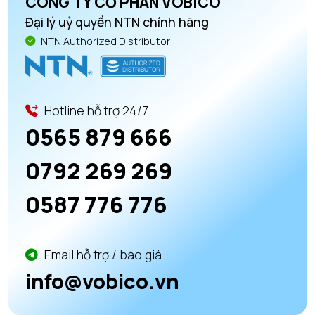
CÔNG TY CỔ PHẦN VOBICO
Đại lý uỷ quyền NTN chính hãng
NTN Authorized Distributor
Hotline hỗ trợ 24/7
0565 879 666
0792 269 269
0587 776 776
Email hỗ trợ / báo giá
info@vobico.vn