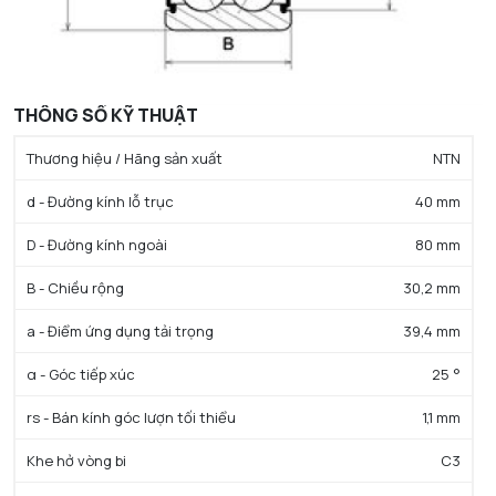
THÔNG SỐ KỸ THUẬT
Thương hiệu / Hãng sản xuất
NTN
d - Đường kính lỗ trục
40 mm
D - Đường kính ngoài
80 mm
B - Chiều rộng
30,2 mm
a - Điểm ứng dụng tải trọng
39,4 mm
α - Góc tiếp xúc
25 °
rs - Bán kính góc lượn tối thiểu
1,1 mm
Khe hở vòng bi
C3