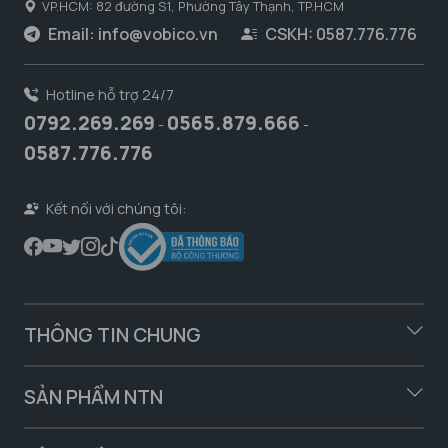
VP.HCM: 82 đường S1, Phường Tây Thạnh, TP.HCM
Email:
info@vobico.vn
CSKH: 0587.776.776
Hotline hỗ trợ 24/7
0792.269.269
0565.879.666
-
-
0587.776.776
Kết nối với chúng tôi:
THÔNG TIN CHUNG
SẢN PHẨM NTN