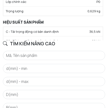
Lớp chính xác
P0
Trọng lượng
0,629 kg
HIỆU SUẤT SẢN PHẨM
C - Tải trọng động cơ bản danh định
36,5 kN
C0 - Tải trọng tĩnh cơ bản danh định
29 kN
TÌM KIẾM NÂNG CAO
Cu - Giới hạn tải trọng mỏi
1,7 kN
N lim - Tốc độ giới hạn bôi trơn dầu
7100 tr/min
N lim - Tốc độ giới hạn bôi trơn mỡ
5600 tr/min
Tmin - Nhiệt độ hoạt động tối thiểu
-20 °C
Tmax - Nhiệt độ hoạt động tối đa
120 °C
GIỚI HẠN