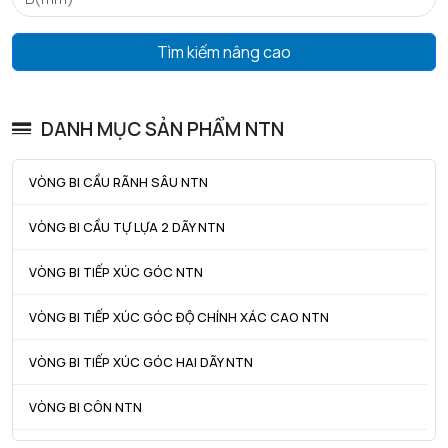
da min - Đường kính vai tối thiểu IR
47 mm
da max - Đường kính vai tối đa IR
0 mm
Tìm kiếm nâng cao
Da max - Đường kính vai tối đa OR
73 mm
ra max - Bán kính góc lượn tối đa trục & vỏ
1 mm
DANH MỤC SẢN PHẨM NTN
VÒNG BI CẦU RÃNH SÂU NTN
VÒNG BI CẦU TỰ LỰA 2 DÃY NTN
VÒNG BI TIẾP XÚC GÓC NTN
VÒNG BI TIẾP XÚC GÓC ĐỘ CHÍNH XÁC CAO NTN
VÒNG BI TIẾP XÚC GÓC HAI DÃY NTN
VÒNG BI CÔN NTN