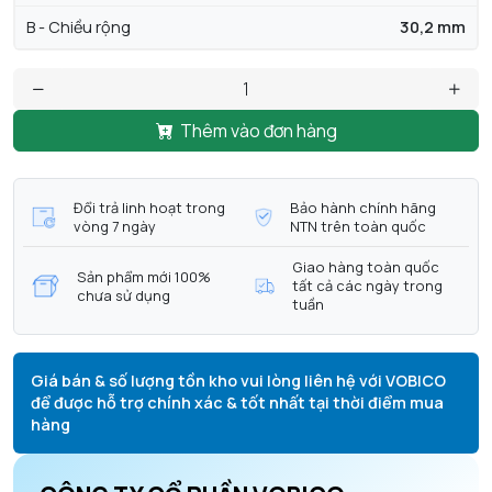
B - Chiều rộng
30,2 mm
Thêm vào đơn hàng
Đổi trả linh hoạt trong
Bảo hành chính hãng
vòng 7 ngày
NTN trên toàn quốc
Giao hàng toàn quốc
Sản phẩm mới 100%
tất cả các ngày trong
chưa sử dụng
tuần
Giá bán & số lượng tồn kho vui lòng liên hệ với VOBICO
để được hỗ trợ chính xác & tốt nhất tại thời điểm mua
hàng