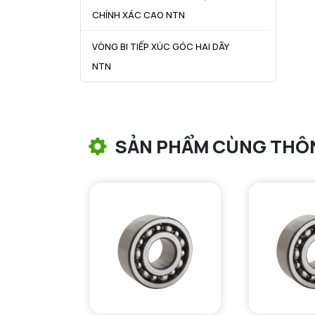
CHÍNH XÁC CAO NTN
VÒNG BI TIẾP XÚC GÓC HAI DÃY
NTN
VÒNG BI CÔN NTN
VÒNG BI TANG TRỐNG NTN
SẢN PHẨM CÙNG THÔ
VÒNG BI TANG TRỐNG CHẶN
TRỤC NTN
VÒNG BI ĐŨA TRỤ NTN
VÒNG BI KIM NTN
VÒNG BI CHẶN TRỤC NTN
VÒNG BI LĂN TRỤ ĐẨY NTN