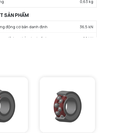
ng
0,63 kg
ẤT SẢN PHẨM
rọng động cơ bản danh định
36,5 kN
trọng tĩnh cơ bản danh định
29 kN
hạn tải trọng mỏi
1,7 kN
c độ giới hạn bôi trơn dầu
7100 tr/min
c độ giới hạn bôi trơn mỡ
5600 tr/min
iệt độ hoạt động tối thiểu
-20 °C
iệt độ hoạt động tối đa
120 °C
ường kính vai tối thiểu IR
47 mm
Đường kính vai tối đa IR
0 mm