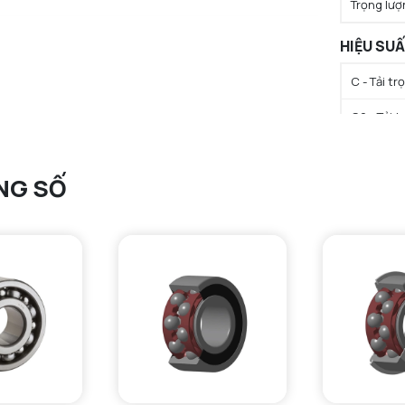
Trọng lượ
HIỆU SU
C - Tải t
C0 - Tải 
Cu - Giới 
NG SỐ
N lim - Tố
N lim - Tố
Tmin - Nh
Tmax - Nh
GIỚI HẠN
da min - Đ
da max - 