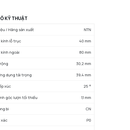
Ố KỸ THUẬT
ệu / Hãng sản xuất
NTN
kính lỗ trục
40 mm
 kính ngoài
80 mm
 rộng
30,2 mm
ứng dụng tải trọng
39,4 mm
iếp xúc
25 °
ính góc lượn tối thiểu
1,1 mm
ng bi
CN
 xác
P0