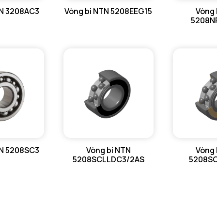
TN 3208AC3
Vòng bi NTN 5208EEG15
Vòng 
Da max - 
5208N
ra max - 
TN 5208SC3
Vòng bi NTN
Vòng 
5208SCLLDC3/2AS
5208S