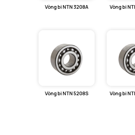
Vòng bi NTN 3208A
Vòng bi N
GỐI ĐỠ NTN
GỐI ĐỠ 2 NỬA NTN
PHỤ KIỆN NTN
MÁY GIA NHIỆT NTN
Vòng bi NTN 5208S
Vòng bi N