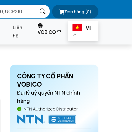
Đơn hàng
(0)
Liên
VI
.vn
VOBICO
hệ
CÔNG TY CỔ PHẦN
VOBICO
Đại lý uỷ quyền NTN chính
hãng
NTN Authorized Distributor