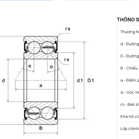
THÔNG S
Thương hi
d - Đường 
D - Đường
B - Chiều
a - Điểm 
α - Góc t
rs - Bán k
Khe hở vò
Lớp chính