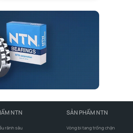
HẨM NTN
SẢN PHẨM NTN
ầu rãnh sâu
Vòng bi tang trống chặn