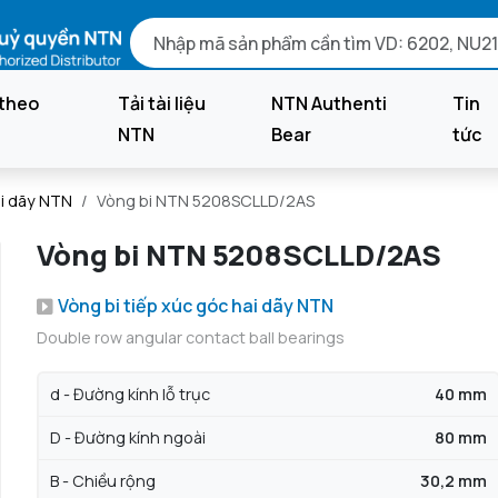
theo
Tải tài liệu
NTN Authenti
Tin
NTN
Bear
tức
ai dãy NTN
Vòng bi NTN 5208SCLLD/2AS
Vòng bi NTN 5208SCLLD/2AS
Vòng bi tiếp xúc góc hai dãy NTN
Double row angular contact ball bearings
d - Đường kính lỗ trục
40 mm
D - Đường kính ngoài
80 mm
B - Chiều rộng
30,2 mm