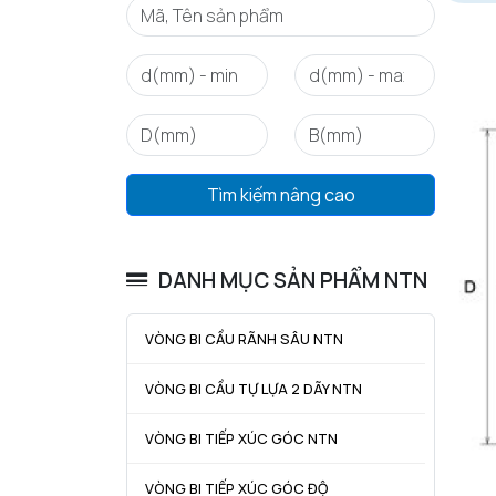
Tìm kiếm nâng cao
DANH MỤC SẢN PHẨM NTN
VÒNG BI CẦU RÃNH SÂU NTN
VÒNG BI CẦU TỰ LỰA 2 DÃY NTN
VÒNG BI TIẾP XÚC GÓC NTN
VÒNG BI TIẾP XÚC GÓC ĐỘ