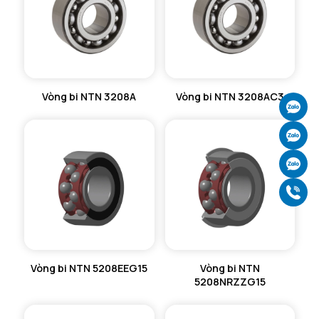
VÒNG BI CHẶN TRỤC NTN
VÒNG BI LĂN TRỤ ĐẨY NTN
GỐI ĐỠ NTN
Vòng bi NTN 3208A
Vòng bi NTN 3208AC3
GỐI ĐỠ 2 NỬA NTN
Ch
Ch
PHỤ KIỆN NTN
Ch
MÁY GIA NHIỆT NTN
Gọ
Vòng bi NTN 5208EEG15
Vòng bi NTN
5208NRZZG15