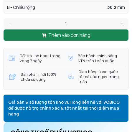
B - Chiều rộng
30,2 mm
Thêm vào đơn hàng
Đổi trả linh hoạt trong
Bảo hành chính hãng
vòng 7 ngày
NTN trên toàn quốc
Giao hàng toàn quốc
Sản phẩm mới 100%
tất cả các ngày trong
chưa sử dụng
tuần
Giá bán & số lượng tồn kho vui lòng liên hệ với VOBICO
để được hỗ trợ chính xác & tốt nhất tại thời điểm mua
hàng