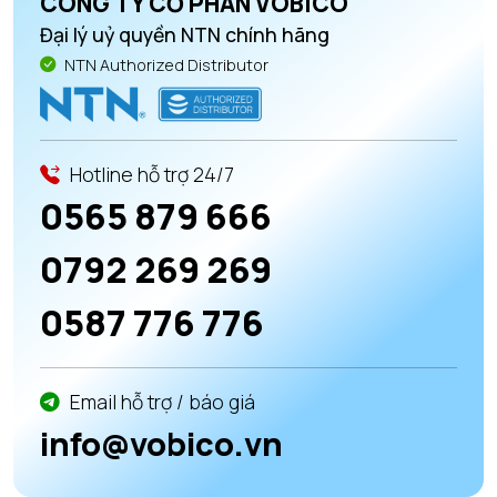
CÔNG TY CỔ PHẦN VOBICO
Đại lý uỷ quyền NTN chính hãng
NTN Authorized Distributor
Hotline hỗ trợ 24/7
0565 879 666
0792 269 269
0587 776 776
Email hỗ trợ / báo giá
info@vobico.vn