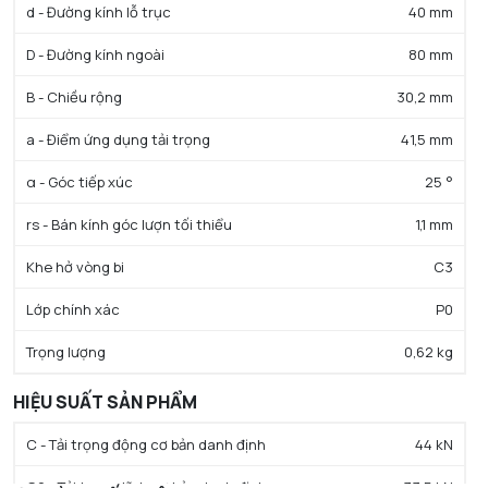
d - Đường kính lỗ trục
40 mm
D - Đường kính ngoài
80 mm
B - Chiều rộng
30,2 mm
a - Điểm ứng dụng tải trọng
41,5 mm
α - Góc tiếp xúc
25 °
rs - Bán kính góc lượn tối thiểu
1,1 mm
Khe hở vòng bi
C3
Lớp chính xác
P0
Trọng lượng
0,62 kg
HIỆU SUẤT SẢN PHẨM
C - Tải trọng động cơ bản danh định
44 kN
C0 - Tải trọng tĩnh cơ bản danh định
33,5 kN