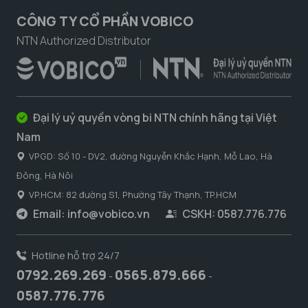
CÔNG TY CỔ PHẦN VOBICO
NTN Authorized Distributor
Đại lý uỷ quyền vòng bi NTN chính hãng tại Việt
Nam
VPGD: Số 10 - DV2, đường Nguyễn Khắc Hạnh, Mỗ Lao, Hà
Đông, Hà Nôi
VP.HCM: 82 đường S1, Phường Tây Thạnh, TP.HCM
Email:
info@vobico.vn
CSKH: 0587.776.776
Hotline hỗ trợ 24/7
0792.269.269
0565.879.666
-
-
0587.776.776