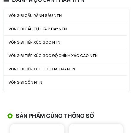
ra max - Bán kính góc lượn tối đa
2 mm
VÒNG BI CẦU RÃNH SÂU NTN
VÒNG BI CẦU TỰ LỰA 2 DÃY NTN
VÒNG BI TIẾP XÚC GÓC NTN
VÒNG BI TIẾP XÚC GÓC ĐỘ CHÍNH XÁC CAO NTN
VÒNG BI TIẾP XÚC GÓC HAI DÃY NTN
VÒNG BI CÔN NTN
VÒNG BI TANG TRỐNG NTN
VÒNG BI TANG TRỐNG CHẶN TRỤC NTN
SẢN PHẨM CÙNG THÔNG SỐ
VÒNG BI ĐŨA TRỤ NTN