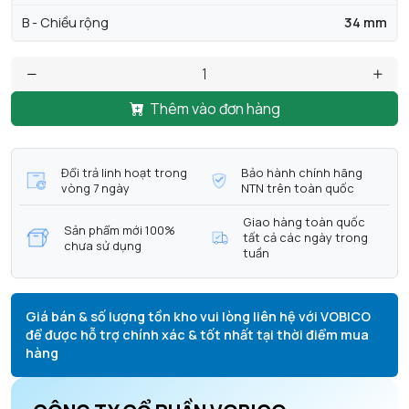
B - Chiều rộng
34 mm
Thêm vào đơn hàng
Đổi trả linh hoạt trong
Bảo hành chính hãng
vòng 7 ngày
NTN trên toàn quốc
Giao hàng toàn quốc
Sản phẩm mới 100%
tất cả các ngày trong
chưa sử dụng
tuần
Giá bán & số lượng tồn kho vui lòng liên hệ với VOBICO
để được hỗ trợ chính xác & tốt nhất tại thời điểm mua
hàng