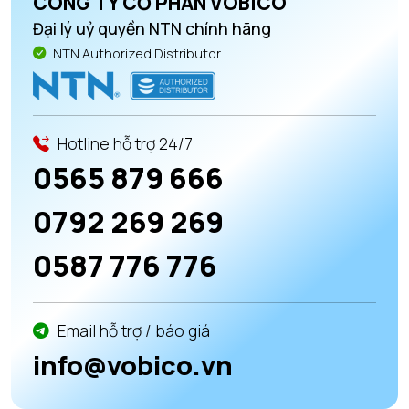
CÔNG TY CỔ PHẦN VOBICO
Đại lý uỷ quyền NTN chính hãng
NTN Authorized Distributor
Hotline hỗ trợ 24/7
0565 879 666
0792 269 269
0587 776 776
Email hỗ trợ / báo giá
info@vobico.vn