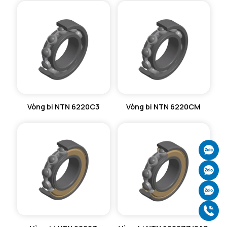
Vòng bi NTN 6220C3
Vòng bi NTN 6220CM
Ch
Ch
Ch
Gọ