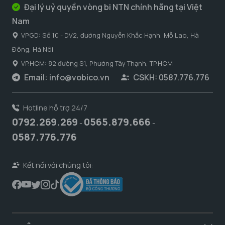
Đại lý uỷ quyền vòng bi NTN chính hãng tại Việt
Nam
VPGD: Số 10 - DV2, đường Nguyễn Khắc Hạnh, Mỗ Lao, Hà
Đông, Hà Nôi
VP.HCM: 82 đường S1, Phường Tây Thạnh, TP.HCM
Email:
info@vobico.vn
CSKH: 0587.776.776
Hotline hỗ trợ 24/7
0792.269.269
0565.879.666
-
-
0587.776.776
Kết nối với chúng tôi: