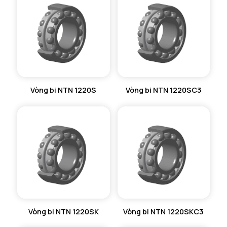
VÒNG BI KIM NTN
VÒNG BI CHẶN TRỤC NTN
VÒNG BI LĂN TRỤ ĐẨY NTN
GỐI ĐỠ NTN
Vòng bi NTN 1220S
Vòng bi NTN 1220SC3
GỐI ĐỠ 2 NỬA NTN
PHỤ KIỆN NTN
MÁY GIA NHIỆT NTN
Vòng bi NTN 1220SK
Vòng bi NTN 1220SKC3