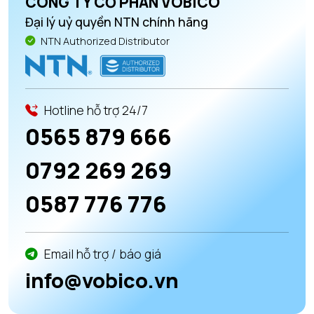
CÔNG TY CỔ PHẦN VOBICO
Đại lý uỷ quyền NTN chính hãng
NTN Authorized Distributor
Hotline hỗ trợ 24/7
0565 879 666
0792 269 269
0587 776 776
Email hỗ trợ / báo giá
info@vobico.vn