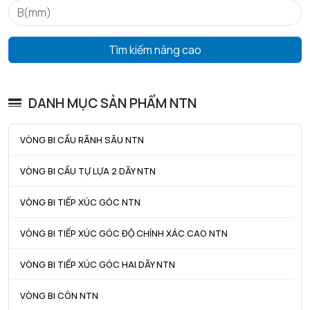
Tìm kiếm nâng cao
DANH MỤC SẢN PHẨM NTN
VÒNG BI CẦU RÃNH SÂU NTN
VÒNG BI CẦU TỰ LỰA 2 DÃY NTN
VÒNG BI TIẾP XÚC GÓC NTN
VÒNG BI TIẾP XÚC GÓC ĐỘ CHÍNH XÁC CAO NTN
VÒNG BI TIẾP XÚC GÓC HAI DÃY NTN
VÒNG BI CÔN NTN