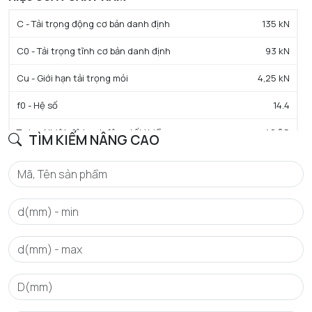
C - Tải trọng động cơ bản danh định
135 kN
C0 - Tải trọng tĩnh cơ bản danh định
93 kN
Cu - Giới hạn tải trọng mỏi
4,25 kN
f0 - Hệ số
14.4
Tmin - Nhiệt độ hoạt động tối thiểu
-40 °C
TÌM KIẾM NÂNG CAO
Tmax - Nhiệt độ hoạt động tối đa
120 °C
GIỚI HẠN
da min - Đường kính vai tối thiểu IR
111 mm
Da max - Đường kính vai tối đa OR
169 mm
ra max - Bán kính góc lượn tối đa trục & vỏ
2 mm