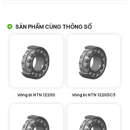
VÒNG BI TANG TRỐNG NTN
VÒNG BI TANG TRỐNG CHẶN TRỤC NTN
SẢN PHẨM CÙNG THÔNG SỐ
VÒNG BI ĐŨA TRỤ NTN
VÒNG BI KIM NTN
VÒNG BI CHẶN TRỤC NTN
VÒNG BI LĂN TRỤ ĐẨY NTN
GỐI ĐỠ NTN
Vòng bi NTN 1220S
Vòng bi NTN 1220SC3
GỐI ĐỠ 2 NỬA NTN
PHỤ KIỆN NTN
MÁY GIA NHIỆT NTN