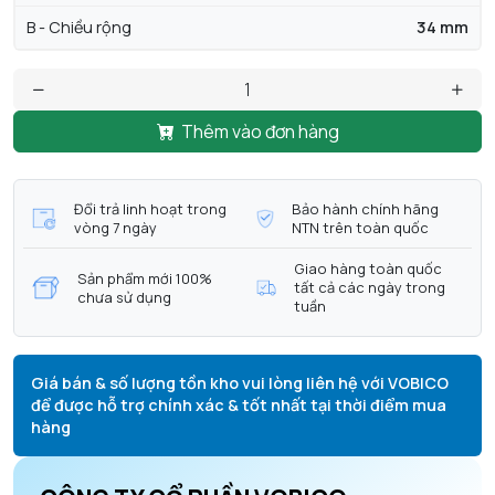
B - Chiều rộng
34 mm
Thêm vào đơn hàng
Đổi trả linh hoạt trong
Bảo hành chính hãng
vòng 7 ngày
NTN trên toàn quốc
Giao hàng toàn quốc
Sản phẩm mới 100%
tất cả các ngày trong
chưa sử dụng
tuần
Giá bán & số lượng tồn kho vui lòng liên hệ với VOBICO
để được hỗ trợ chính xác & tốt nhất tại thời điểm mua
hàng