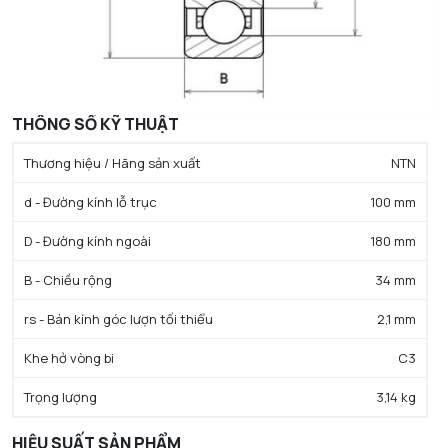
THÔNG SỐ KỸ THUẬT
Thương hiệu / Hãng sản xuất
NTN
d - Đường kính lỗ trục
100 mm
D - Đường kính ngoài
180 mm
B - Chiều rộng
34 mm
rs - Bán kính góc lượn tối thiểu
2,1 mm
Khe hở vòng bi
C3
Trọng lượng
3,14 kg
HIỆU SUẤT SẢN PHẨM