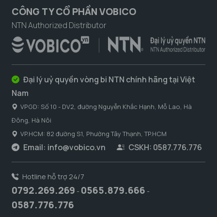
CÔNG TY CỔ PHẦN VOBICO
NTN Authorized Distributor
Đại lý uỷ quyền vòng bi NTN chính hãng tại Việt
Nam
VPGD: Số 10 - DV2, đường Nguyễn Khắc Hạnh, Mỗ Lao, Hà
Đông, Hà Nôi
VP.HCM: 82 đường S1, Phường Tây Thạnh, TP.HCM
Email:
info@vobico.vn
CSKH: 0587.776.776
Hotline hỗ trợ 24/7
0792.269.269
0565.879.666
-
-
0587.776.776