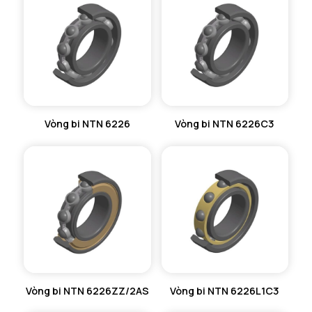
VÒNG BI KIM NTN
VÒNG BI CHẶN TRỤC NTN
VÒNG BI LĂN TRỤ ĐẨY NTN
GỐI ĐỠ NTN
Vòng bi NTN 6226
Vòng bi NTN 6226C3
GỐI ĐỠ 2 NỬA NTN
PHỤ KIỆN NTN
MÁY GIA NHIỆT NTN
Vòng bi NTN 6226ZZ/2AS
Vòng bi NTN 6226L1C3