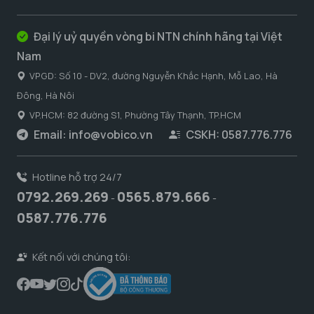
Đại lý uỷ quyền vòng bi NTN chính hãng tại Việt
Nam
VPGD: Số 10 - DV2, đường Nguyễn Khắc Hạnh, Mỗ Lao, Hà
Đông, Hà Nôi
VP.HCM: 82 đường S1, Phường Tây Thạnh, TP.HCM
Email:
info@vobico.vn
CSKH: 0587.776.776
Hotline hỗ trợ 24/7
0792.269.269
0565.879.666
-
-
0587.776.776
Kết nối với chúng tôi: