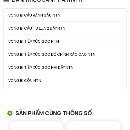
ra max - Bán kính góc lượn tối đa
2,5 mm
VÒNG BI CẦU RÃNH SÂU NTN
r1a - Bán kính góc lượn tối đa
2,5 mm
VÒNG BI CẦU TỰ LỰA 2 DÃY NTN
VÒNG BI TIẾP XÚC GÓC NTN
VÒNG BI TIẾP XÚC GÓC ĐỘ CHÍNH XÁC CAO NTN
VÒNG BI TIẾP XÚC GÓC HAI DÃY NTN
VÒNG BI CÔN NTN
VÒNG BI TANG TRỐNG NTN
VÒNG BI TANG TRỐNG CHẶN TRỤC NTN
SẢN PHẨM CÙNG THÔNG SỐ
VÒNG BI ĐŨA TRỤ NTN