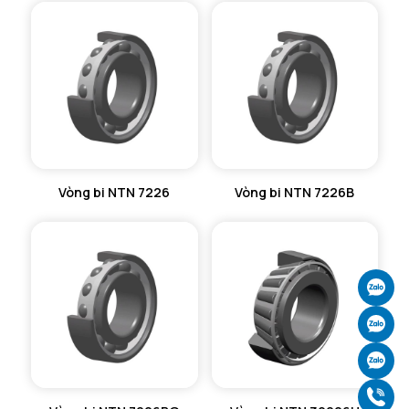
Vòng bi NTN 7226
Vòng bi NTN 7226B
Ch
Ch
Ch
Gọ