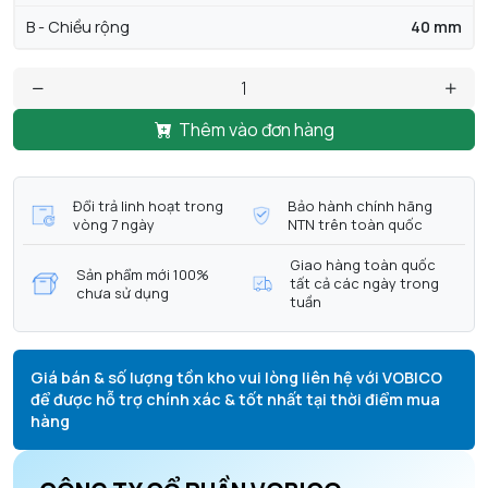
B - Chiều rộng
40 mm
Thêm vào đơn hàng
Đổi trả linh hoạt trong
Bảo hành chính hãng
vòng 7 ngày
NTN trên toàn quốc
Giao hàng toàn quốc
Sản phẩm mới 100%
tất cả các ngày trong
chưa sử dụng
tuần
Giá bán & số lượng tồn kho vui lòng liên hệ với VOBICO
để được hỗ trợ chính xác & tốt nhất tại thời điểm mua
hàng