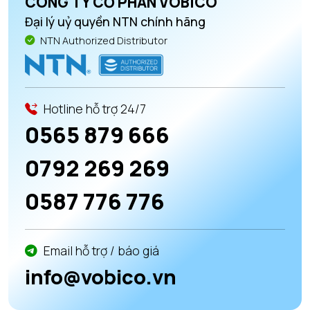
CÔNG TY CỔ PHẦN VOBICO
Đại lý uỷ quyền NTN chính hãng
NTN Authorized Distributor
Hotline hỗ trợ 24/7
0565 879 666
0792 269 269
0587 776 776
Email hỗ trợ / báo giá
info@vobico.vn