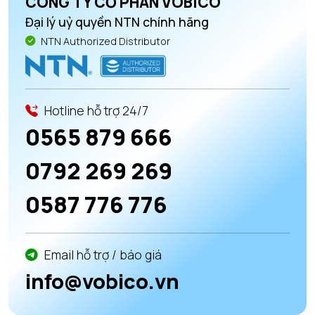
CÔNG TY CỔ PHẦN VOBICO
Đại lý uỷ quyền NTN chính hãng
NTN Authorized Distributor
Hotline hỗ trợ 24/7
0565 879 666
0792 269 269
0587 776 776
Email hỗ trợ / báo giá
info@vobico.vn