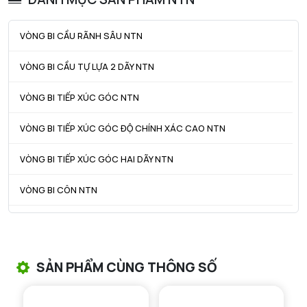
Dc max - Max outer ring GO diameter
202 mm
VÒNG BI CẦU RÃNH SÂU NTN
ra max - Bán kính góc lượn tối đa
2,5 mm
VÒNG BI CẦU TỰ LỰA 2 DÃY NTN
r1a - Bán kính góc lượn tối đa
2,5 mm
VÒNG BI TIẾP XÚC GÓC NTN
VÒNG BI TIẾP XÚC GÓC ĐỘ CHÍNH XÁC CAO NTN
VÒNG BI TIẾP XÚC GÓC HAI DÃY NTN
VÒNG BI CÔN NTN
VÒNG BI TANG TRỐNG NTN
VÒNG BI TANG TRỐNG CHẶN TRỤC NTN
SẢN PHẨM CÙNG THÔNG SỐ
VÒNG BI ĐŨA TRỤ NTN