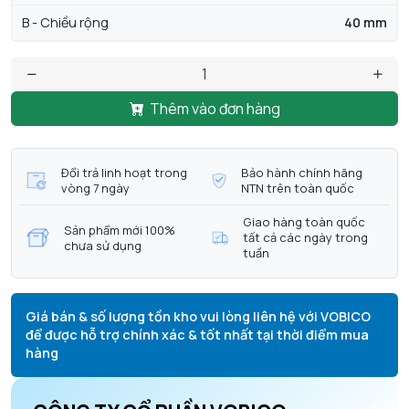
B - Chiều rộng
40 mm
Thêm vào đơn hàng
Đổi trả linh hoạt trong
Bảo hành chính hãng
vòng 7 ngày
NTN trên toàn quốc
Giao hàng toàn quốc
Sản phẩm mới 100%
tất cả các ngày trong
chưa sử dụng
tuần
Giá bán & số lượng tồn kho vui lòng liên hệ với VOBICO
để được hỗ trợ chính xác & tốt nhất tại thời điểm mua
hàng