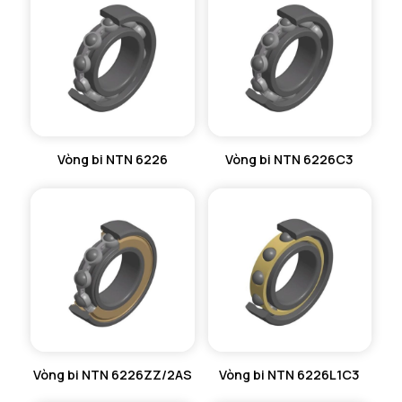
VÒNG BI KIM NTN
VÒNG BI CHẶN TRỤC NTN
VÒNG BI LĂN TRỤ ĐẨY NTN
GỐI ĐỠ NTN
Vòng bi NTN 6226
Vòng bi NTN 6226C3
GỐI ĐỠ 2 NỬA NTN
PHỤ KIỆN NTN
MÁY GIA NHIỆT NTN
Vòng bi NTN 6226ZZ/2AS
Vòng bi NTN 6226L1C3