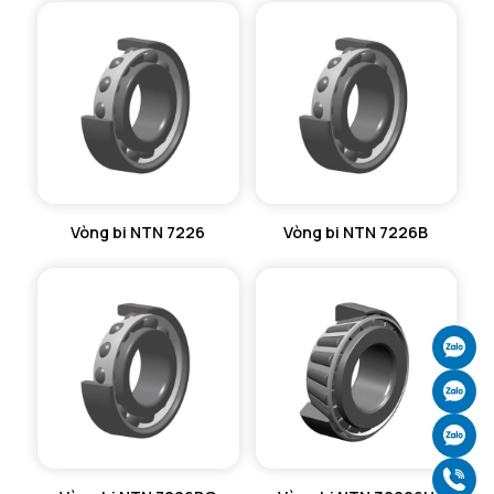
Vòng bi NTN 7226
Vòng bi NTN 7226B
Ch
Ch
Ch
Gọ