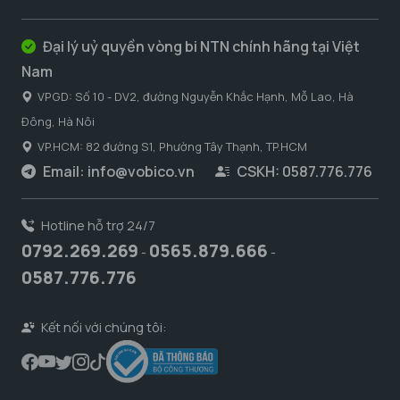
Đại lý uỷ quyền vòng bi NTN chính hãng tại Việt
Nam
VPGD: Số 10 - DV2, đường Nguyễn Khắc Hạnh, Mỗ Lao, Hà
Đông, Hà Nôi
VP.HCM: 82 đường S1, Phường Tây Thạnh, TP.HCM
Email:
info@vobico.vn
CSKH: 0587.776.776
Hotline hỗ trợ 24/7
0792.269.269
0565.879.666
-
-
0587.776.776
Kết nối với chúng tôi: