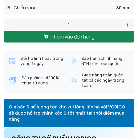
B - Chiều rộng
80 mm
Thêm vào đơn hàng
Đổi trả linh hoạt trong
Bảo hành chính hãng
vòng 7 ngày
NTN trên toàn quốc
Giao hàng toàn quốc
Sản phẩm mới 100%
tất cả các ngày trong
chưa sử dụng
tuần
Giá bán & số lượng tồn kho vui lòng liên hệ với VOBICO
để được hỗ trợ chính xác & tốt nhất tại thời điểm mua
hàng