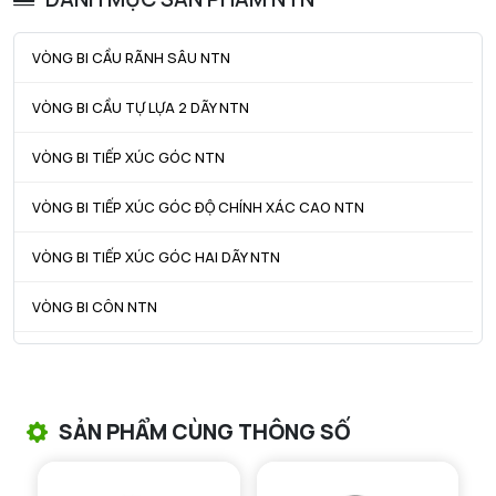
ra max - Bán kính góc lượn tối đa
2,5 mm
VÒNG BI CẦU RÃNH SÂU NTN
r1a - Bán kính góc lượn tối đa
2,5 mm
VÒNG BI CẦU TỰ LỰA 2 DÃY NTN
VÒNG BI TIẾP XÚC GÓC NTN
VÒNG BI TIẾP XÚC GÓC ĐỘ CHÍNH XÁC CAO NTN
VÒNG BI TIẾP XÚC GÓC HAI DÃY NTN
VÒNG BI CÔN NTN
VÒNG BI TANG TRỐNG NTN
VÒNG BI TANG TRỐNG CHẶN TRỤC NTN
SẢN PHẨM CÙNG THÔNG SỐ
VÒNG BI ĐŨA TRỤ NTN