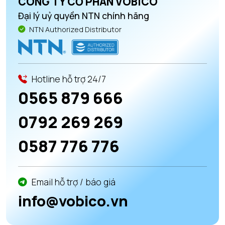
CÔNG TY CỔ PHẦN VOBICO
Đại lý uỷ quyền NTN chính hãng
NTN Authorized Distributor
Hotline hỗ trợ 24/7
0565 879 666
0792 269 269
0587 776 776
Email hỗ trợ / báo giá
info@vobico.vn