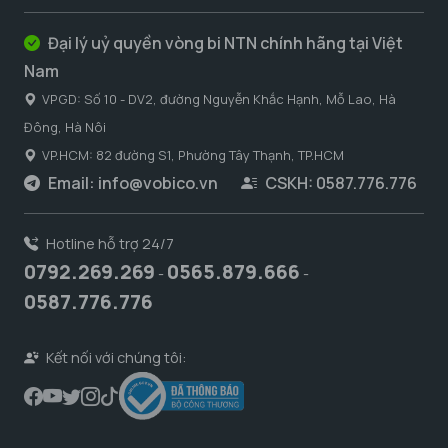
Đại lý uỷ quyền vòng bi NTN chính hãng tại Việt
Nam
VPGD: Số 10 - DV2, đường Nguyễn Khắc Hạnh, Mỗ Lao, Hà
Đông, Hà Nôi
VP.HCM: 82 đường S1, Phường Tây Thạnh, TP.HCM
Email:
info@vobico.vn
CSKH: 0587.776.776
Hotline hỗ trợ 24/7
0792.269.269
0565.879.666
-
-
0587.776.776
Kết nối với chúng tôi: