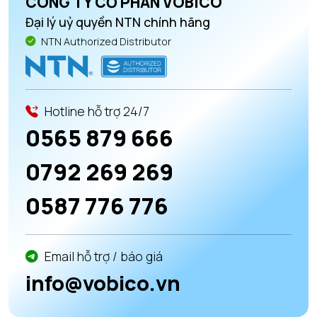
CÔNG TY CỔ PHẦN VOBICO
Đại lý uỷ quyền NTN chính hãng
NTN Authorized Distributor
Hotline hỗ trợ 24/7
0565 879 666
0792 269 269
0587 776 776
Email hỗ trợ / báo giá
info@vobico.vn