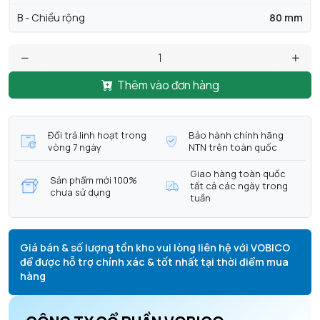
B - Chiều rộng
80 mm
Thêm vào đơn hàng
Đổi trả linh hoạt trong
Bảo hành chính hãng
vòng 7 ngày
NTN trên toàn quốc
Giao hàng toàn quốc
Sản phẩm mới 100%
tất cả các ngày trong
chưa sử dụng
tuần
Giá bán & số lượng tồn kho vui lòng liên hệ với VOBICO
để được hỗ trợ chính xác & tốt nhất tại thời điểm mua
hàng