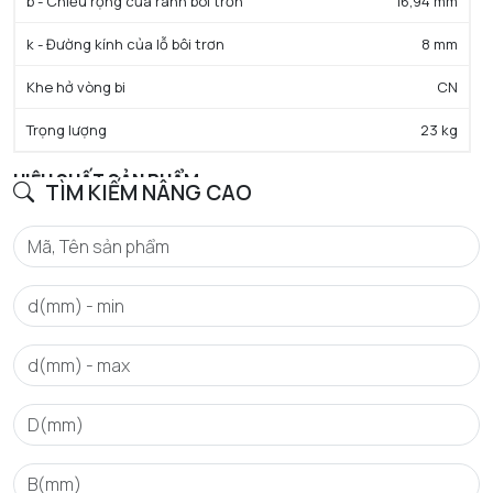
b - Chiều rộng của rãnh bôi trơn
16,94 mm
k - Đường kính của lỗ bôi trơn
8 mm
Khe hở vòng bi
CN
Trọng lượng
23 kg
HIỆU SUẤT SẢN PHẨM
TÌM KIẾM NÂNG CAO
C - Tải trọng động cơ bản danh định
1220 kN
C0 - Tải trọng tĩnh cơ bản danh định
1390 kN
Cu - Giới hạn tải trọng mỏi
132 kN
e - Trị số giới hạn
0.25
Y0 - Hệ số tải trọng trục tĩnh
2.63
Y1 - Hệ số tải trọng trục thấp hơn
2.69
Y2 - Hệ số tải trọng trục trên
4