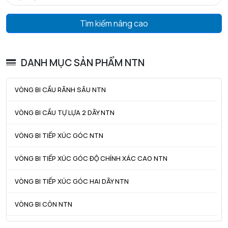
N ref - Tốc độ nhiệt tham chiếu
2000 tr/min
Tìm kiếm nâng cao
N lim - Tốc độ giới hạn cơ học
2800 tr/min
Tmin - Nhiệt độ hoạt động tối thiểu
-40 °C
DANH MỤC SẢN PHẨM NTN
Tmax - Nhiệt độ hoạt động tối đa
200 °C
VÒNG BI CẦU RÃNH SÂU NTN
GIỚI HẠN
VÒNG BI CẦU TỰ LỰA 2 DÃY NTN
da min - Đường kính vai tối thiểu IR
174 mm
VÒNG BI TIẾP XÚC GÓC NTN
Da max - Đường kính vai tối đa OR
276 mm
ra max - Bán kính góc lượn tối đa trục & vỏ
2,5 mm
VÒNG BI TIẾP XÚC GÓC ĐỘ CHÍNH XÁC CAO NTN
VÒNG BI TIẾP XÚC GÓC HAI DÃY NTN
VÒNG BI CÔN NTN
VÒNG BI TANG TRỐNG NTN