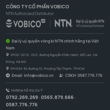
CÔNG TY CỔ PHẦN VOBICO
NTN Authorized Distributor
Đại lý uỷ quyền vòng bi NTN chính hãng tại Việt
Nam
VPGD: Số 10 - DV2, đường Nguyễn Khắc Hạnh, Mỗ Lao, Hà
Đông, Hà Nôi
VP.HCM: 82 đường S1, Phường Tây Thạnh, TP.HCM
Email:
info@vobico.vn
CSKH: 0587.776.776
Hotline hỗ trợ 24/7
0792.269.269
0565.879.666
-
-
0587.776.776