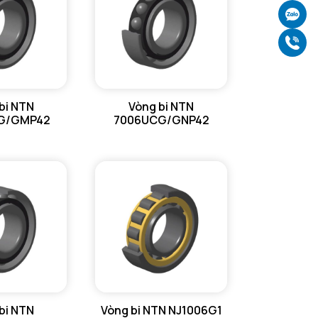
Ch
Gọ
bi NTN
Vòng bi NTN
G/GMP42
7006UCG/GNP42
bi NTN
Vòng bi NTN NJ1006G1