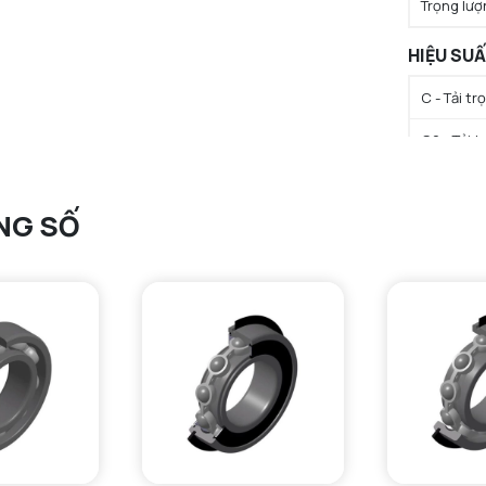
Trọng lượ
HIỆU SU
C - Tải t
C0 - Tải 
Cu - Giới 
NG SỐ
N lim - Tố
N lim - Tố
Tmin - Nh
Tmax - Nh
GIỚI HẠN
da min - Đ
da max - 