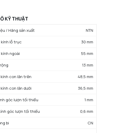
Ố KỸ THUẬT
ệu / Hãng sản xuất
NTN
kính lỗ trục
30 mm
 kính ngoài
55 mm
 rộng
13 mm
 kính con lăn trên
48,5 mm
 kính con lăn dưới
36,5 mm
ính góc lượn tối thiểu
1 mm
kính góc lượn tối thiểu
0,6 mm
ng bi
CN