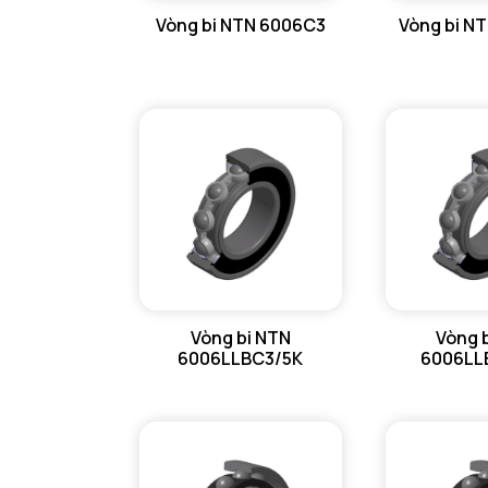
Vòng bi NTN 6006C3
Vòng bi N
GỐI ĐỠ NTN
GỐI ĐỠ 2 NỬA NTN
PHỤ KIỆN NTN
MÁY GIA NHIỆT NTN
Vòng bi NTN
Vòng 
6006LLBC3/5K
6006LL