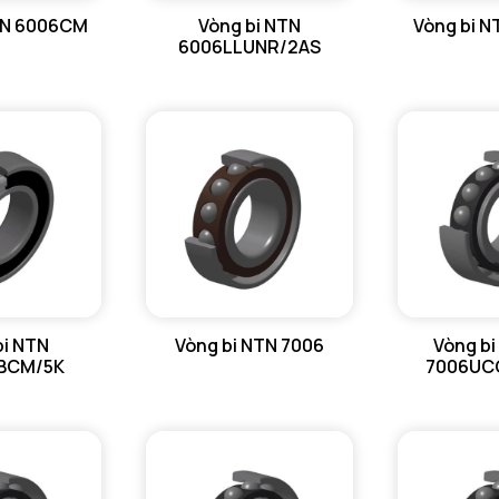
TN 6006CM
Vòng bi NTN
Vòng bi 
db min - 
6006LLUNR/2AS
Da max - 
ra max - 
r1a - Bán 
bi NTN
Vòng bi NTN 7006
Vòng bi
BCM/5K
7006UC