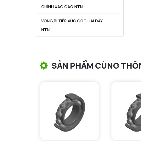
CHÍNH XÁC CAO NTN
VÒNG BI TIẾP XÚC GÓC HAI DÃY
NTN
VÒNG BI CÔN NTN
VÒNG BI TANG TRỐNG NTN
SẢN PHẨM CÙNG THÔ
VÒNG BI TANG TRỐNG CHẶN
TRỤC NTN
VÒNG BI ĐŨA TRỤ NTN
VÒNG BI KIM NTN
VÒNG BI CHẶN TRỤC NTN
VÒNG BI LĂN TRỤ ĐẨY NTN