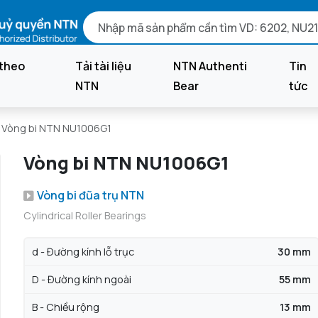
theo
Tải tài liệu
NTN Authenti
Tin
NTN
Bear
tức
Vòng bi NTN NU1006G1
Vòng bi NTN NU1006G1
Vòng bi đũa trụ NTN
Cylindrical Roller Bearings
d - Đường kính lỗ trục
30 mm
D - Đường kính ngoài
55 mm
B - Chiều rộng
13 mm