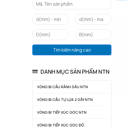
Tìm kiếm nâng cao
DANH MỤC SẢN PHẨM NTN
VÒNG BI CẦU RÃNH SÂU NTN
VÒNG BI CẦU TỰ LỰA 2 DÃY NTN
VÒNG BI TIẾP XÚC GÓC NTN
VÒNG BI TIẾP XÚC GÓC ĐỘ