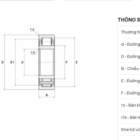
THÔNG S
Thương hi
d - Đường 
D - Đường
B - Chiều
E - Đường
F - Đường
rs - Bán k
r1s - Bán 
Khe hở vò