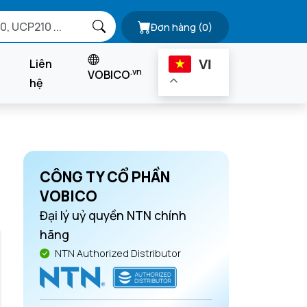
Đơn hàng
(0)
Liên
VI
.vn
VOBICO
hệ
CÔNG TY CỔ PHẦN
VOBICO
Đại lý uỷ quyền NTN chính
hãng
NTN Authorized Distributor