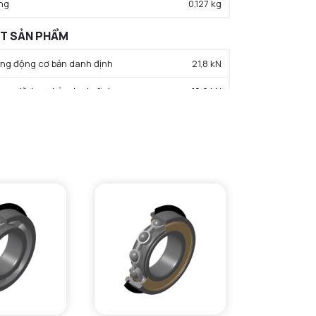
ng
0,127 kg
ẤT SẢN PHẨM
rọng động cơ bản danh định
21,8 kN
trọng tĩnh cơ bản danh định
19,6 kN
hạn tải trọng mỏi
2,39 kN
c độ giới hạn bôi trơn dầu
16000 tr/min
c độ giới hạn bôi trơn mỡ
14000 tr/min
iệt độ hoạt động tối thiểu
-40 °C
iệt độ hoạt động tối đa
120 °C
ường kính vai tối thiểu IR
34 mm
Small face shoulder max diameter
35 mm