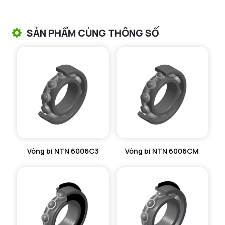
VÒNG BI TANG TRỐNG CHẶN TRỤC NTN
SẢN PHẨM CÙNG THÔNG SỐ
VÒNG BI ĐŨA TRỤ NTN
VÒNG BI KIM NTN
VÒNG BI CHẶN TRỤC NTN
VÒNG BI LĂN TRỤ ĐẨY NTN
GỐI ĐỠ NTN
Vòng bi NTN 6006C3
Vòng bi NTN 6006CM
GỐI ĐỠ 2 NỬA NTN
PHỤ KIỆN NTN
MÁY GIA NHIỆT NTN