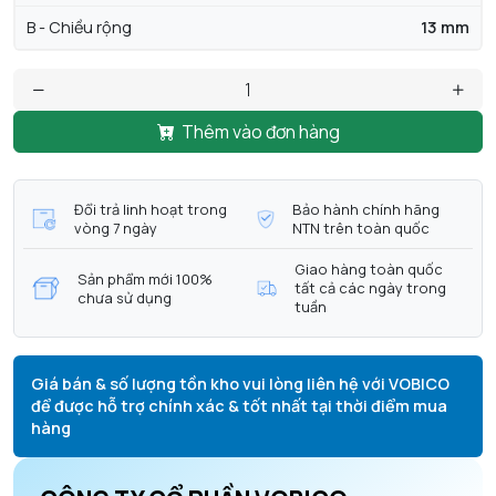
B - Chiều rộng
13 mm
Thêm vào đơn hàng
Đổi trả linh hoạt trong
Bảo hành chính hãng
vòng 7 ngày
NTN trên toàn quốc
Giao hàng toàn quốc
Sản phẩm mới 100%
tất cả các ngày trong
chưa sử dụng
tuần
Giá bán & số lượng tồn kho vui lòng liên hệ với VOBICO
để được hỗ trợ chính xác & tốt nhất tại thời điểm mua
hàng