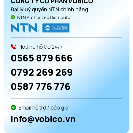
CÔNG TY CỔ PHẦN VOBICO
Đại lý uỷ quyền NTN chính hãng
NTN Authorized Distributor
Hotline hỗ trợ 24/7
0565 879 666
0792 269 269
0587 776 776
Email hỗ trợ / báo giá
info@vobico.vn