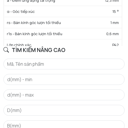
a - Điểm ứng dụng tải trọng
12,3 mm
α - Góc tiếp xúc
15 °
rs - Bán kính góc lượn tối thiểu
1 mm
r1s - Bán kính góc lượn tối thiểu
0,6 mm
Lớp chính xác
P42
TÌM KIẾM NÂNG CAO
Trọng lượng
0,11 kg
HIỆU SUẤT SẢN PHẨM
C - Tải trọng động cơ bản danh định
17,5 kN
C0 - Tải trọng tĩnh cơ bản danh định
11 kN
f0 - Hệ số
14.9
N lim - Tốc độ giới hạn bôi trơn dầu
43600 tr/min
N lim - Tốc độ giới hạn bôi trơn mỡ
27200 tr/min