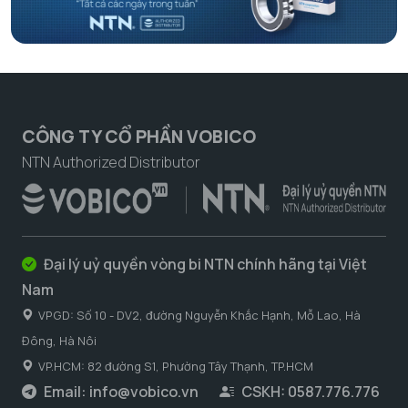
CÔNG TY CỔ PHẦN VOBICO
NTN Authorized Distributor
Đại lý uỷ quyền vòng bi NTN chính hãng tại Việt
Nam
VPGD: Số 10 - DV2, đường Nguyễn Khắc Hạnh, Mỗ Lao, Hà
Đông, Hà Nôi
VP.HCM: 82 đường S1, Phường Tây Thạnh, TP.HCM
Email:
info@vobico.vn
CSKH: 0587.776.776