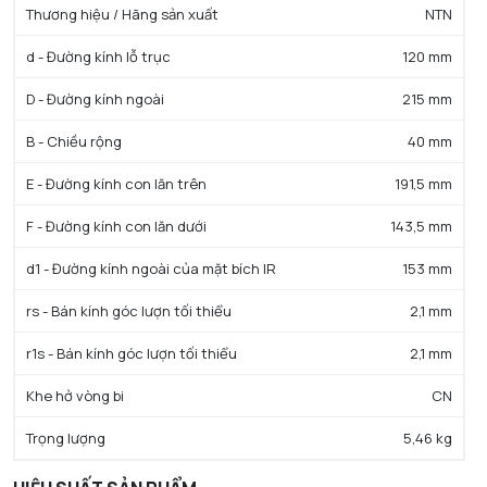
Thương hiệu / Hãng sản xuất
NTN
d - Đường kính lỗ trục
120 mm
D - Đường kính ngoài
215 mm
B - Chiều rộng
40 mm
E - Đường kính con lăn trên
191,5 mm
F - Đường kính con lăn dưới
143,5 mm
d1 - Đường kính ngoài của mặt bích IR
153 mm
rs - Bán kính góc lượn tối thiểu
2,1 mm
r1s - Bán kính góc lượn tối thiểu
2,1 mm
Khe hở vòng bi
CN
Trọng lượng
5,46 kg