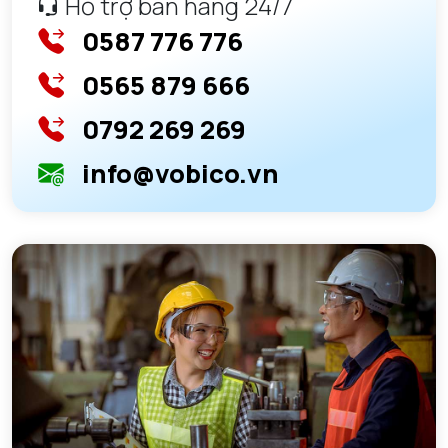
Hỗ trợ bán hàng 24/7
0587 776 776
0565 879 666
0792 269 269
info@vobico.vn