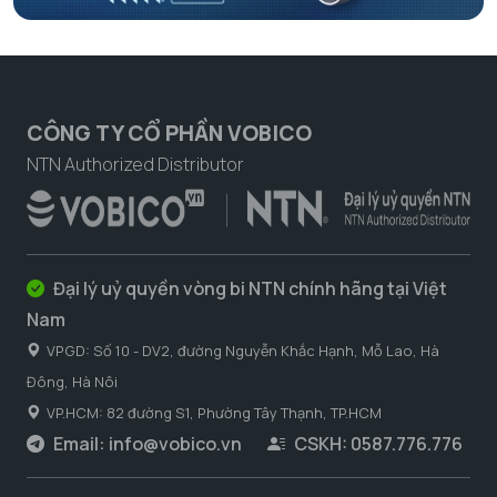
CÔNG TY CỔ PHẦN VOBICO
NTN Authorized Distributor
Đại lý uỷ quyền vòng bi NTN chính hãng tại Việt
Nam
VPGD: Số 10 - DV2, đường Nguyễn Khắc Hạnh, Mỗ Lao, Hà
Đông, Hà Nôi
VP.HCM: 82 đường S1, Phường Tây Thạnh, TP.HCM
Email:
info@vobico.vn
CSKH: 0587.776.776