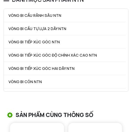
Dc max - Max outer ring GO diameter
189 mm
VÒNG BI CẦU RÃNH SÂU NTN
ra max - Bán kính góc lượn tối đa
2 mm
VÒNG BI CẦU TỰ LỰA 2 DÃY NTN
r1a - Bán kính góc lượn tối đa
2 mm
VÒNG BI TIẾP XÚC GÓC NTN
VÒNG BI TIẾP XÚC GÓC ĐỘ CHÍNH XÁC CAO NTN
VÒNG BI TIẾP XÚC GÓC HAI DÃY NTN
VÒNG BI CÔN NTN
VÒNG BI TANG TRỐNG NTN
VÒNG BI TANG TRỐNG CHẶN TRỤC NTN
SẢN PHẨM CÙNG THÔNG SỐ
VÒNG BI ĐŨA TRỤ NTN