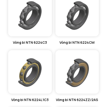
VÒNG BI KIM NTN
VÒNG BI CHẶN TRỤC NTN
VÒNG BI LĂN TRỤ ĐẨY NTN
GỐI ĐỠ NTN
Vòng bi NTN 6224C3
Vòng bi NTN 6224CM
GỐI ĐỠ 2 NỬA NTN
PHỤ KIỆN NTN
MÁY GIA NHIỆT NTN
Vòng bi NTN 6224L1C3
Vòng bi NTN 6224ZZ/2AS