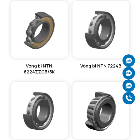
Ch
Vòng bi NTN
Vòng bi NTN 7224B
6224ZZC3/5K
Ch
Ch
Gọ