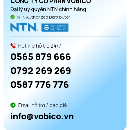
CÔNG TY CỔ PHẦN VOBICO
Đại lý uỷ quyền NTN chính hãng
NTN Authorized Distributor
Hotline hỗ trợ 24/7
0565 879 666
0792 269 269
0587 776 776
Email hỗ trợ / báo giá
info@vobico.vn