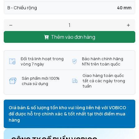
B - Chiều rộng
40 mm
Thêm vào đơn hàng
Đổi trả linh hoạt trong
Bảo hành chính hãng
vòng 7 ngày
NTN trên toàn quốc
Giao hàng toàn quốc
Sản phẩm mới 100%
tất cả các ngày trong
chưa sử dụng
tuần
Giá bán & số lượng tồn kho vui lòng liên hệ với VOBICO
để được hỗ trợ chính xác & tốt nhất tại thời điểm mua
hàng