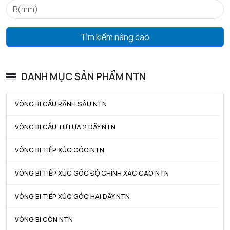
ra max - Bán kính góc lượn tối đa trục & vỏ
2 mm
Tìm kiếm nâng cao
DANH MỤC SẢN PHẨM NTN
VÒNG BI CẦU RÃNH SÂU NTN
VÒNG BI CẦU TỰ LỰA 2 DÃY NTN
VÒNG BI TIẾP XÚC GÓC NTN
VÒNG BI TIẾP XÚC GÓC ĐỘ CHÍNH XÁC CAO NTN
VÒNG BI TIẾP XÚC GÓC HAI DÃY NTN
VÒNG BI CÔN NTN