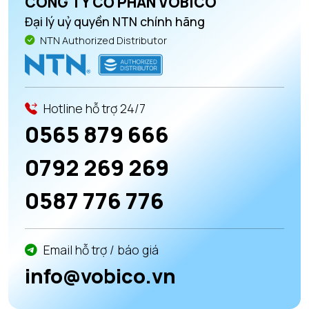
CÔNG TY CỔ PHẦN VOBICO
Đại lý uỷ quyền NTN chính hãng
NTN Authorized Distributor
Hotline hỗ trợ 24/7
0565 879 666
0792 269 269
0587 776 776
Email hỗ trợ / báo giá
info@vobico.vn