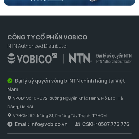
CÔNG TY CỔ PHẦN VOBICO
NTN Authorized Distributor
Đại lý uỷ quyền vòng bi NTN chính hãng tại Việt
Nam
VPGD: Số 10 - DV2, đường Nguyễn Khắc Hạnh, Mỗ Lao, Hà
Đông, Hà Nôi
VP.HCM: 82 đường S1, Phường Tây Thạnh, TP.HCM
Email:
info@vobico.vn
CSKH: 0587.776.776