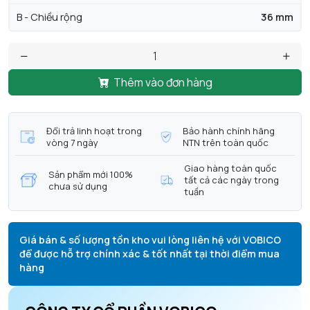
B - Chiều rộng
36 mm
Thêm vào đơn hàng
Đổi trả linh hoạt trong
Bảo hành chính hãng
vòng 7 ngày
NTN trên toàn quốc
Giao hàng toàn quốc
Sản phẩm mới 100%
tất cả các ngày trong
chưa sử dụng
tuần
Giá bán & số lượng tồn kho vui lòng liên hệ với VOBICO
để được hỗ trợ chính xác & tốt nhất tại thời điểm mua
hàng