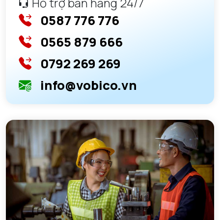
Hỗ trợ bán hàng 24/7
0587 776 776
0565 879 666
0792 269 269
info@vobico.vn