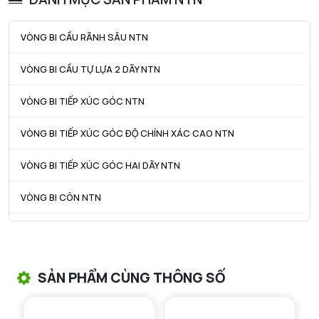
Dc max - Max outer ring GO diameter
166,6 mm
VÒNG BI CẦU RÃNH SÂU NTN
ra max - Bán kính góc lượn tối đa
2 mm
VÒNG BI CẦU TỰ LỰA 2 DÃY NTN
r1a - Bán kính góc lượn tối đa
2 mm
VÒNG BI TIẾP XÚC GÓC NTN
VÒNG BI TIẾP XÚC GÓC ĐỘ CHÍNH XÁC CAO NTN
VÒNG BI TIẾP XÚC GÓC HAI DÃY NTN
VÒNG BI CÔN NTN
VÒNG BI TANG TRỐNG NTN
VÒNG BI TANG TRỐNG CHẶN TRỤC NTN
SẢN PHẨM CÙNG THÔNG SỐ
VÒNG BI ĐŨA TRỤ NTN