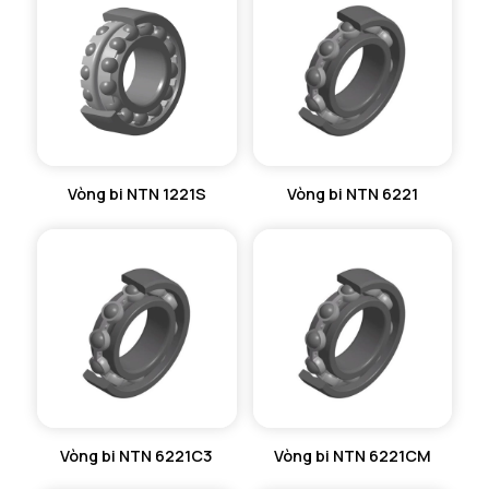
VÒNG BI KIM NTN
VÒNG BI CHẶN TRỤC NTN
VÒNG BI LĂN TRỤ ĐẨY NTN
GỐI ĐỠ NTN
Vòng bi NTN 1221S
Vòng bi NTN 6221
GỐI ĐỠ 2 NỬA NTN
PHỤ KIỆN NTN
MÁY GIA NHIỆT NTN
Vòng bi NTN 6221C3
Vòng bi NTN 6221CM