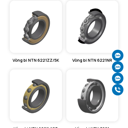
Ch
Vòng bi NTN 6221ZZ/5K
Vòng bi NTN 6221NR
Ch
Ch
Gọ