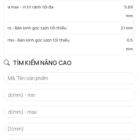
a max - Vị trí rãnh tối đa
5,69
mm
rs - Bán kính góc lượn tối thiểu
2,1 mm
rNs - Bán kính góc lượn tối thiểu
0,5
mm
D3 - Đường kính rãnh đáy tối đa
183,64
TÌM KIẾM NÂNG CAO
mm
b min - Chiều rộng rãnh tối thiểu
3,5
mm
b max - Chiều rộng rãnh tối đa
3,8
mm
a - Khoảng cách tới lỗ phun dầu
0,6
mm