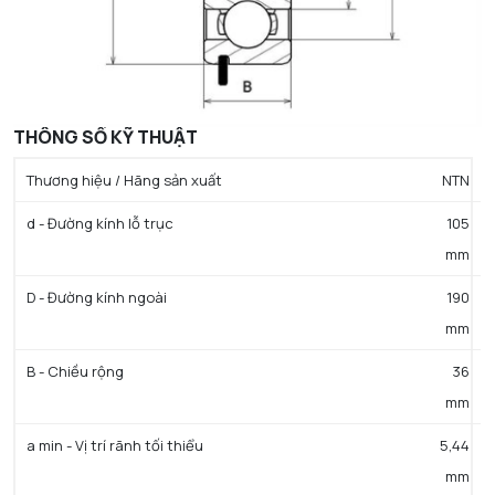
THÔNG SỐ KỸ THUẬT
Thương hiệu / Hãng sản xuất
NTN
d - Đường kính lỗ trục
105
mm
D - Đường kính ngoài
190
mm
B - Chiều rộng
36
mm
a min - Vị trí rãnh tối thiểu
5,44
mm