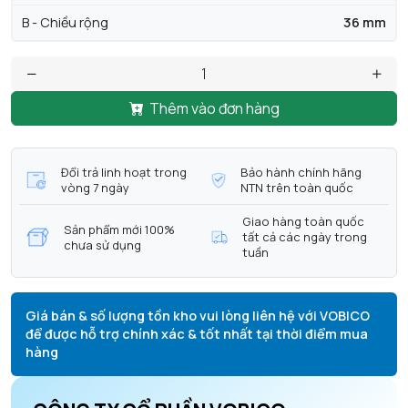
B - Chiều rộng
36 mm
Thêm vào đơn hàng
Đổi trả linh hoạt trong
Bảo hành chính hãng
vòng 7 ngày
NTN trên toàn quốc
Giao hàng toàn quốc
Sản phẩm mới 100%
tất cả các ngày trong
chưa sử dụng
tuần
Giá bán & số lượng tồn kho vui lòng liên hệ với VOBICO
để được hỗ trợ chính xác & tốt nhất tại thời điểm mua
hàng