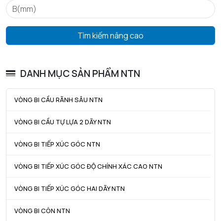
D4 max - Đường kính ngoài tối đa của vòng chặn lắp ráp
202,9
mm
Tìm kiếm nâng cao
f - Độ dày vòng chặn
3,1 mm
Tham khảo vòng khóa
R190
DANH MỤC SẢN PHẨM NTN
Khe hở vòng bi
CN
Trọng lượng
3,7 kg
VÒNG BI CẦU RÃNH SÂU NTN
HIỆU SUẤT SẢN PHẨM
VÒNG BI CẦU TỰ LỰA 2 DÃY NTN
C - Tải trọng động cơ bản danh định
147 kN
VÒNG BI TIẾP XÚC GÓC NTN
C0 - Tải trọng tĩnh cơ bản danh định
105 kN
VÒNG BI TIẾP XÚC GÓC ĐỘ CHÍNH XÁC CAO NTN
Cu - Giới hạn tải trọng mỏi
6,75 kN
VÒNG BI TIẾP XÚC GÓC HAI DÃY NTN
f0 - Hệ số
14.4
VÒNG BI CÔN NTN
N lim - Tốc độ giới hạn bôi trơn dầu
4000 tr/min