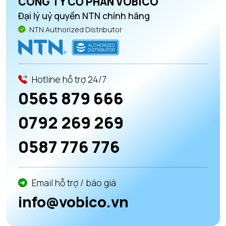
CÔNG TY CỔ PHẦN VOBICO
Đại lý uỷ quyền NTN chính hãng
NTN Authorized Distributor
Hotline hỗ trợ 24/7
0565 879 666
0792 269 269
0587 776 776
Email hỗ trợ / báo giá
info@vobico.vn