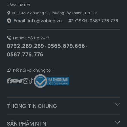
Đông, Hà Nôi
VP.HCM: 82 đường S1, Phường Tây Thạnh, TP.HCM
Email:
info@vobico.vn
CSKH: 0587.776.776
Hotline hỗ trợ 24/7
0792.269.269
0565.879.666
-
-
0587.776.776
Kết nối với chúng tôi:
THÔNG TIN CHUNG
SẢN PHẨM NTN