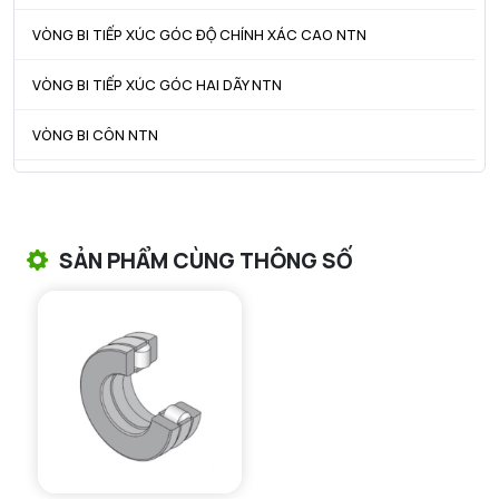
VÒNG BI TIẾP XÚC GÓC ĐỘ CHÍNH XÁC CAO NTN
VÒNG BI TIẾP XÚC GÓC HAI DÃY NTN
VÒNG BI CÔN NTN
VÒNG BI TANG TRỐNG NTN
VÒNG BI TANG TRỐNG CHẶN TRỤC NTN
SẢN PHẨM CÙNG THÔNG SỐ
VÒNG BI ĐŨA TRỤ NTN
VÒNG BI KIM NTN
VÒNG BI CHẶN TRỤC NTN
VÒNG BI LĂN TRỤ ĐẨY NTN
GỐI ĐỠ NTN