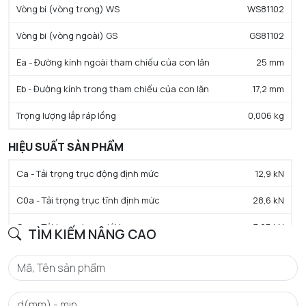
Vòng bi (vòng trong) WS
WS81102
Vòng bi (vòng ngoài) GS
GS81102
Ea - Đường kính ngoài tham chiếu của con lăn
25 mm
Eb - Đường kính trong tham chiếu của con lăn
17,2 mm
Trọng lượng lắp ráp lồng
0,006 kg
HIỆU SUẤT SẢN PHẨM
Ca - Tải trọng trục động định mức
12,9 kN
C0a - Tải trọng trục tĩnh định mức
28,6 kN
Cua - Tải trọng trục giới hạn
3,25 kN
TÌM KIẾM NÂNG CAO
N lim - Tốc độ giới hạn bôi trơn mỡ
2800 tr/min
N lim - Tốc độ giới hạn bôi trơn dầu
11000 tr/min