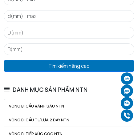
Tmin - Nhiệt độ hoạt động tối thiểu
-20 °C
Tmax - Nhiệt độ hoạt động tối đa
120 °C
Tìm kiếm nâng cao
Ch
DANH MỤC SẢN PHẨM NTN
Ch
Ch
VÒNG BI CẦU RÃNH SÂU NTN
Gọ
VÒNG BI CẦU TỰ LỰA 2 DÃY NTN
VÒNG BI TIẾP XÚC GÓC NTN