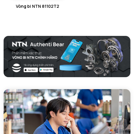
Vòng bi NTN 81102T2
GỐI ĐỠ 2 NỬA NTN
PHỤ KIỆN NTN
MÁY GIA NHIỆT NTN