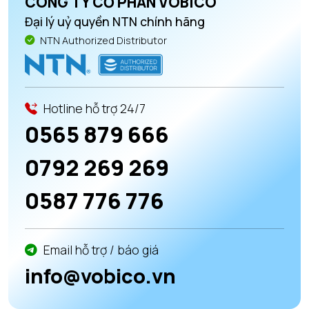
CÔNG TY CỔ PHẦN VOBICO
Đại lý uỷ quyền NTN chính hãng
NTN Authorized Distributor
Hotline hỗ trợ 24/7
0565 879 666
0792 269 269
0587 776 776
Email hỗ trợ / báo giá
info@vobico.vn