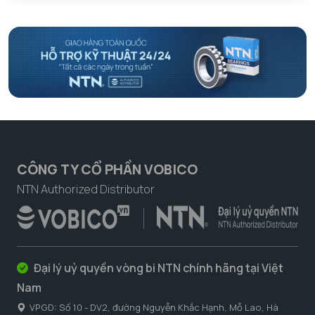
CÔNG TY CỔ PHẦN VOBICO
NTN Authorized Distributor
Đại lý uỷ quyền vòng bi NTN chính hãng tại Việt
Nam
VPGD: Số 10 - DV2, đường Nguyễn Khắc Hạnh, Mỗ Lao, Hà