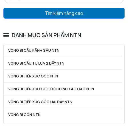
db min - Đường kính vai tối thiểu IR
90,5 mm
Tìm kiếm nâng cao
Da max - Đường kính vai tối đa OR
140 mm
Db max - Đường kính vai tối đa OR
144,5 mm
DANH MỤC SẢN PHẨM NTN
r1a - Bán kính góc lượn tối đa
1 mm
VÒNG BI CẦU RÃNH SÂU NTN
ra max - Bán kính góc lượn tối đa trục & vỏ
2 mm
VÒNG BI CẦU TỰ LỰA 2 DÃY NTN
VÒNG BI TIẾP XÚC GÓC NTN
VÒNG BI TIẾP XÚC GÓC ĐỘ CHÍNH XÁC CAO NTN
VÒNG BI TIẾP XÚC GÓC HAI DÃY NTN
VÒNG BI CÔN NTN
VÒNG BI TANG TRỐNG NTN