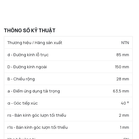
THÔNG SỐ KỸ THUẬT
Thương hiệu / Hãng sản xuất
NTN
d - Đường kính lỗ trục
85 mm
D - Đường kính ngoài
150 mm
B - Chiều rộng
28 mm
a - Điểm ứng dụng tải trọng
63,5 mm
α - Góc tiếp xúc
40 °
rs - Bán kính góc lượn tối thiểu
2 mm
r1s - Bán kính góc lượn tối thiểu
1 mm