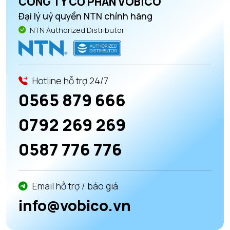
CÔNG TY CỔ PHẦN VOBICO
Đại lý uỷ quyền NTN chính hãng
NTN Authorized Distributor
Hotline hỗ trợ 24/7
0565 879 666
0792 269 269
0587 776 776
Email hỗ trợ / báo giá
info@vobico.vn