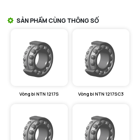
VÒNG BI TANG TRỐNG CHẶN TRỤC NTN
SẢN PHẨM CÙNG THÔNG SỐ
VÒNG BI ĐŨA TRỤ NTN
VÒNG BI KIM NTN
VÒNG BI CHẶN TRỤC NTN
VÒNG BI LĂN TRỤ ĐẨY NTN
GỐI ĐỠ NTN
Vòng bi NTN 1217S
Vòng bi NTN 1217SC3
GỐI ĐỠ 2 NỬA NTN
PHỤ KIỆN NTN
MÁY GIA NHIỆT NTN