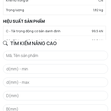
Khe hở vòng bi
CN
Trọng lượng
1,82 kg
HIỆU SUẤT SẢN PHẨM
C - Tải trọng động cơ bản danh định
99,5 kN
C0 - Tải trọng tĩnh cơ bản danh định
80,5 kN
TÌM KIẾM NÂNG CAO
Cu - Giới hạn tải trọng mỏi
5,45 kN
N lim - Tốc độ giới hạn bôi trơn dầu
5300 tr/min
N lim - Tốc độ giới hạn bôi trơn mỡ
4000 tr/min
Tmin - Nhiệt độ hoạt động tối thiểu
-40 °C
Tmax - Nhiệt độ hoạt động tối đa
120 °C
GIỚI HẠN
da min - Đường kính vai tối thiểu IR
95 mm