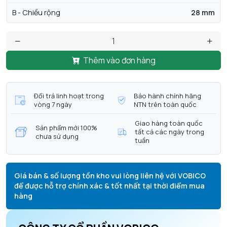
B - Chiều rộng
28 mm
Thêm vào đơn hàng
Đổi trả linh hoạt trong
Bảo hành chính hãng
vòng 7 ngày
NTN trên toàn quốc
Giao hàng toàn quốc
Sản phẩm mới 100%
tất cả các ngày trong
chưa sử dụng
tuần
Giá bán & số lượng tồn kho vui lòng liên hệ với VOBICO
để được hỗ trợ chính xác & tốt nhất tại thời điểm mua
hàng