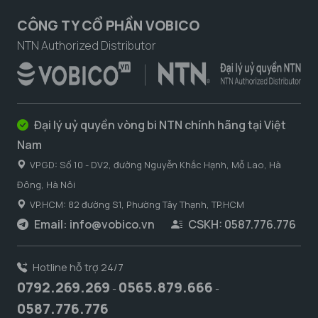
CÔNG TY CỔ PHẦN VOBICO
NTN Authorized Distributor
Đại lý uỷ quyền vòng bi NTN chính hãng tại Việt
Nam
VPGD: Số 10 - DV2, đường Nguyễn Khắc Hạnh, Mỗ Lao, Hà
Đông, Hà Nôi
VP.HCM: 82 đường S1, Phường Tây Thạnh, TP.HCM
Email:
info@vobico.vn
CSKH: 0587.776.776
Hotline hỗ trợ 24/7
0792.269.269
0565.879.666
-
-
0587.776.776