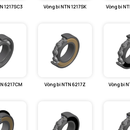
TN 1217SC3
Vòng bi NTN 1217SK
Vòng bi N
N lim - Tố
Tmin - Nh
Tmax - Nh
GIỚI HẠN
da max - 
db min - Đ
Da min - 
TN 6217CM
Vòng bi NTN 6217Z
Vòng bi 
Da max - 
Db min - 
Ca - Chiề
Ca - Chiề