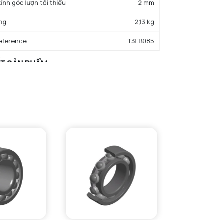
kính góc lượn tối thiểu
2 mm
ng
2,13 kg
eference
T3EB085
ẤT SẢN PHẨM
rọng động cơ bản danh định
203 kN
trọng tĩnh cơ bản danh định
232 kN
hạn tải trọng mỏi
27 kN
ố tuổi thọ định mức
1
giới hạn
0.42
 tải trọng trục tĩnh
0.79
 tải trọng trục trên
1.43
c độ giới hạn bôi trơn dầu
3200 tr/min