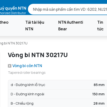
theo
Tải tài liệu
NTN Authenti
Tin
NTN
Bear
tức
ng bi NTN 30217U
Vòng bi NTN 30217U
Vòng bi côn NTN
Tapered roller bearings
d - Đường kính lỗ trục
85 mm
D - Đường kính ngoài
150 mm
B - Chiều rộng
28 mm