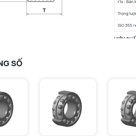
r1s - Bán 
Trọng lượ
ISO 355 r
HIỆU SU
C - Tải t
NG SỐ
C0 - Tải 
Cu - Giới 
A2 - Hệ s
e - Trị số 
Y0 - Hệ số
Y2 - Hệ số
N lim - Tố