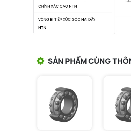
CHÍNH XÁC CAO NTN
VÒNG BI TIẾP XÚC GÓC HAI DÃY
NTN
VÒNG BI CÔN NTN
VÒNG BI TANG TRỐNG NTN
SẢN PHẨM CÙNG THÔ
VÒNG BI TANG TRỐNG CHẶN
TRỤC NTN
VÒNG BI ĐŨA TRỤ NTN
VÒNG BI KIM NTN
VÒNG BI CHẶN TRỤC NTN
VÒNG BI LĂN TRỤ ĐẨY NTN