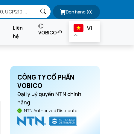
Đơn hàng
(0)
Liên
VI
.vn
VOBICO
hệ
CÔNG TY CỔ PHẦN
VOBICO
Đại lý uỷ quyền NTN chính
hãng
NTN Authorized Distributor