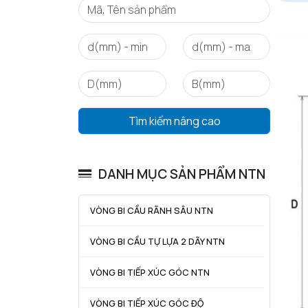
Tìm kiếm nâng cao
DANH MỤC SẢN PHẨM NTN
VÒNG BI CẦU RÃNH SÂU NTN
VÒNG BI CẦU TỰ LỰA 2 DÃY NTN
VÒNG BI TIẾP XÚC GÓC NTN
VÒNG BI TIẾP XÚC GÓC ĐỘ