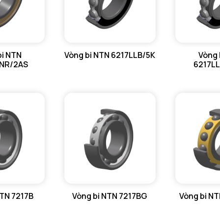
ra max - 
r1a - Bán 
bi NTN
Vòng bi NTN 6217LLB/5K
Vòng 
NR/2AS
6217L
NTN 7217B
Vòng bi NTN 7217BG
Vòng bi N