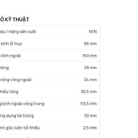
Ố KỸ THUẬT
ệu / Hãng sản xuất
NTN
kính lỗ trục
85 mm
 kính ngoài
150 mm
 rộng
28 mm
 rộng vòng ngoài
24 mm
chiều rộng
30,5 mm
g kính ngoài vòng trong
113,5 mm
ứng dụng tải trọng
30 mm
ính góc lượn tối thiểu
2,5 mm