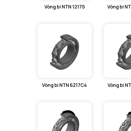
Vòng bi NTN 1217S
Vòng bi N
GỐI ĐỠ NTN
GỐI ĐỠ 2 NỬA NTN
PHỤ KIỆN NTN
MÁY GIA NHIỆT NTN
Vòng bi NTN 6217C4
Vòng bi N