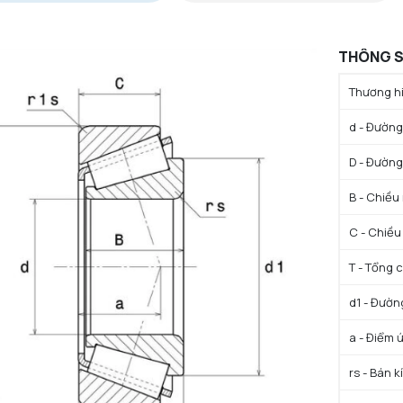
THÔNG S
Thương hi
d - Đường 
D - Đường
B - Chiều
C - Chiều
T - Tổng 
d1 - Đườn
a - Điểm 
rs - Bán k