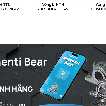
bi NTN
Vòng bi NTN
Vòng 
D2/GNP42
7005UCG/GLP42
7005UC