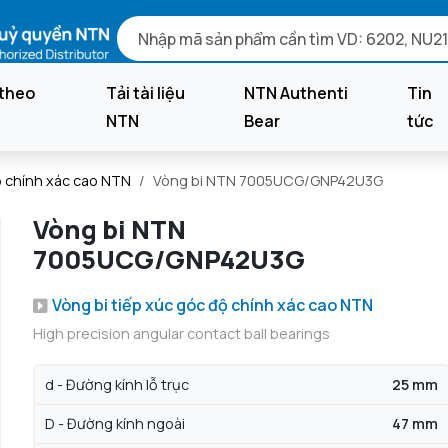
theo
Tải tài liệu
NTN Authenti
Tin
NTN
Bear
tức
ộ chính xác cao NTN
Vòng bi NTN 7005UCG/GNP42U3G
Vòng bi NTN
7005UCG/GNP42U3G
Vòng bi tiếp xúc góc độ chính xác cao NTN
High precision angular contact ball bearings
d - Đường kính lỗ trục
25 mm
D - Đường kính ngoài
47 mm