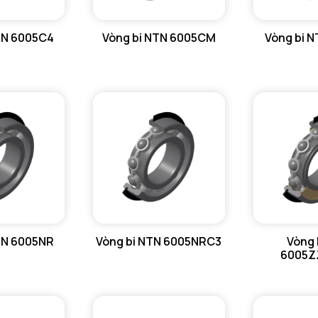
Mức tải t
TN 6005C4
Vòng bi NTN 6005CM
Vòng bi 
Giá trị tả
Độ cứng 
Độ cứng 
Tmin - Nh
Tmax - Nh
GIỚI HẠN
da min - Đ
TN 6005NR
Vòng bi NTN 6005NRC3
Vòng 
Da max - 
6005Z
Db max - 
r1a - Bán 