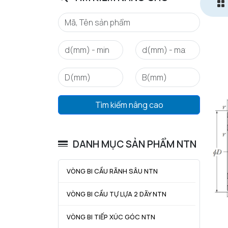
Tìm kiếm nâng cao
DANH MỤC SẢN PHẨM NTN
VÒNG BI CẦU RÃNH SÂU NTN
VÒNG BI CẦU TỰ LỰA 2 DÃY NTN
VÒNG BI TIẾP XÚC GÓC NTN