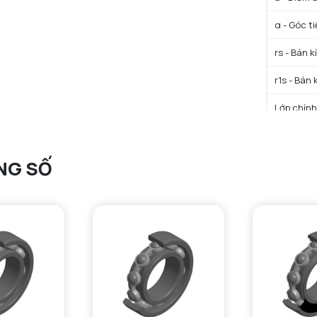
α - Góc t
rs - Bán k
r1s - Bán 
Lớp chính
Trọng lượ
NG SỐ
HIỆU SU
C - Tải t
C0 - Tải 
f0 - Hệ số
N lim - Tố
N lim - Tố