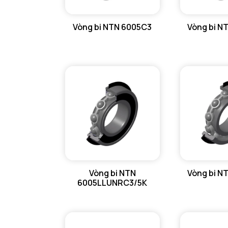
VÒNG BI LĂN TRỤ ĐẨY NTN
Vòng bi NTN 6005C3
Vòng bi N
GỐI ĐỠ NTN
GỐI ĐỠ 2 NỬA NTN
PHỤ KIỆN NTN
MÁY GIA NHIỆT NTN
Vòng bi NTN
Vòng bi N
6005LLUNRC3/5K