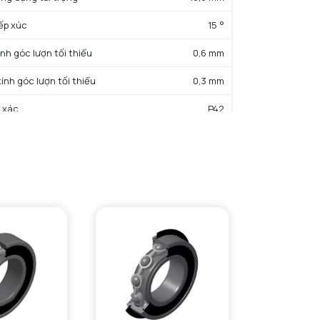
iếp xúc
15 °
ính góc lượn tối thiểu
0,6 mm
kính góc lượn tối thiểu
0,3 mm
 xác
P42
ng
0,079 kg
ẤT SẢN PHẨM
rọng động cơ bản danh định
13,6 kN
trọng tĩnh cơ bản danh định
8 kN
14.7
c độ giới hạn bôi trơn dầu
52100 tr/min
c độ giới hạn bôi trơn mỡ
32500 tr/min