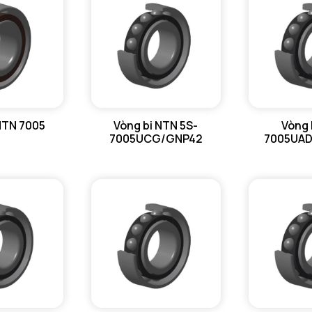
ra max - 
NTN 7005
Vòng bi NTN 5S-
Vòng 
7005UCG/GNP42
7005UA