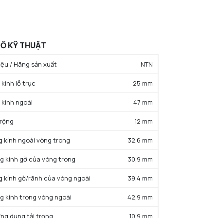
Ố KỸ THUẬT
ệu / Hãng sản xuất
NTN
kính lỗ trục
25 mm
 kính ngoài
47 mm
 rộng
12 mm
g kính ngoài vòng trong
32,6 mm
g kính gờ của vòng trong
30,9 mm
g kính gờ/rãnh của vòng ngoài
39,4 mm
g kính trong vòng ngoài
42,9 mm
ứng dụng tải trọng
10,9 mm