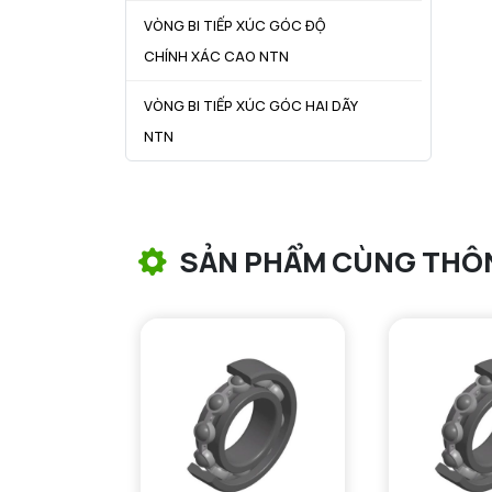
VÒNG BI TIẾP XÚC GÓC ĐỘ
CHÍNH XÁC CAO NTN
VÒNG BI TIẾP XÚC GÓC HAI DÃY
NTN
VÒNG BI CÔN NTN
VÒNG BI TANG TRỐNG NTN
SẢN PHẨM CÙNG THÔ
VÒNG BI TANG TRỐNG CHẶN
TRỤC NTN
VÒNG BI ĐŨA TRỤ NTN
VÒNG BI KIM NTN
VÒNG BI CHẶN TRỤC NTN