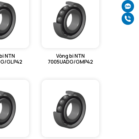
Bán kính góc lượn tối đa trục & vỏ
0,6 mm
Ch
Gọ
bi NTN
Vòng bi NTN
DG/GLP42
7005UADG/GMP42