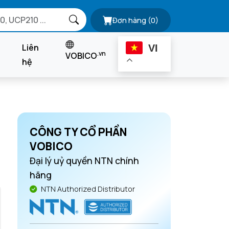
Đơn hàng
(0)
Liên
VI
.vn
VOBICO
hệ
CÔNG TY CỔ PHẦN
VOBICO
Đại lý uỷ quyền NTN chính
hãng
NTN Authorized Distributor