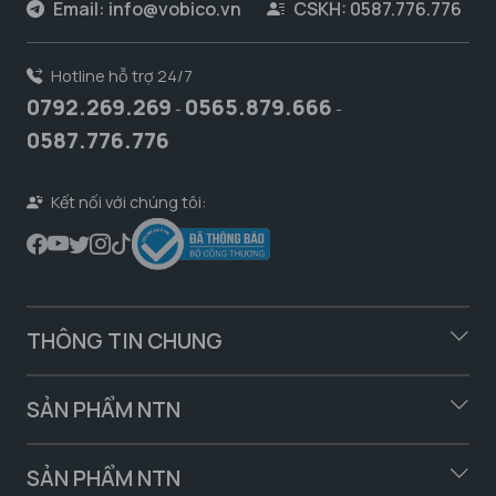
Email:
info@vobico.vn
CSKH: 0587.776.776
Hotline hỗ trợ 24/7
0792.269.269
0565.879.666
-
-
0587.776.776
Kết nối với chúng tôi:
THÔNG TIN CHUNG
SẢN PHẨM NTN
SẢN PHẨM NTN