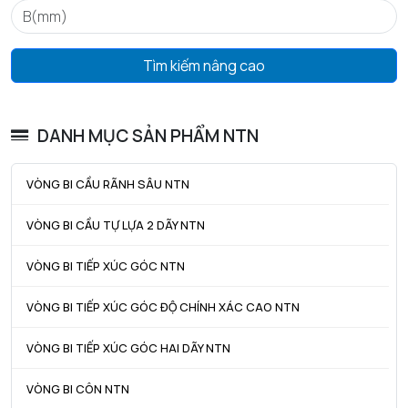
mm
D4 max - Đường kính ngoài tối đa của vòng chặn lắp ráp
52,7
Tìm kiếm nâng cao
mm
f - Độ dày vòng chặn
1,12
mm
DANH MỤC SẢN PHẨM NTN
Tham khảo vòng khóa
R47
VÒNG BI CẦU RÃNH SÂU NTN
Khe hở vòng bi
C3
VÒNG BI CẦU TỰ LỰA 2 DÃY NTN
Trọng lượng
0,08
kg
VÒNG BI TIẾP XÚC GÓC NTN
HIỆU SUẤT SẢN PHẨM
VÒNG BI TIẾP XÚC GÓC ĐỘ CHÍNH XÁC CAO NTN
C - Tải trọng động cơ bản danh định
11,2 kN
VÒNG BI TIẾP XÚC GÓC HAI DÃY NTN
C0 - Tải trọng tĩnh cơ bản danh định
5,85 kN
VÒNG BI CÔN NTN
Cu - Giới hạn tải trọng mỏi
0,38 kN