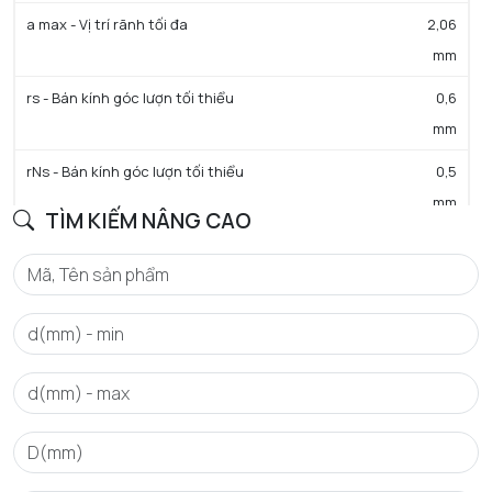
a max - Vị trí rãnh tối đa
2,06
mm
rs - Bán kính góc lượn tối thiểu
0,6
mm
rNs - Bán kính góc lượn tối thiểu
0,5
mm
TÌM KIẾM NÂNG CAO
D3 - Đường kính rãnh đáy tối đa
44,6
mm
b min - Chiều rộng rãnh tối thiểu
1,35
mm
b max - Chiều rộng rãnh tối đa
1,65
mm
a - Khoảng cách tới lỗ phun dầu
0,4