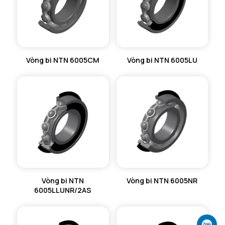
Ca max - Vị trí phân đoạn tối đa
3,18 mm
Db min - Đường kính vị trí vòng dừng tối thiểu
53,5 mm
Vòng bi NTN 6005CM
Vòng bi NTN 6005LU
Vòng bi NTN
Vòng bi NTN 6005NR
6005LLUNR/2AS
Ch