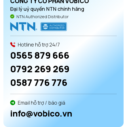
CÔNG TY CỔ PHẦN VOBICO
Đại lý uỷ quyền NTN chính hãng
NTN Authorized Distributor
Hotline hỗ trợ 24/7
0565 879 666
0792 269 269
0587 776 776
Email hỗ trợ / báo giá
info@vobico.vn