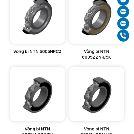
Ch
Ch
Gọ
Vòng bi NTN 6005NRC3
Vòng bi NTN
6005ZZNR/5K
Vòng bi NTN
Vòng bi NTN