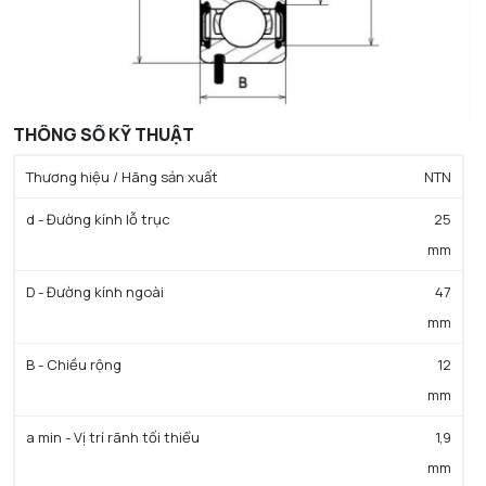
THÔNG SỐ KỸ THUẬT
Thương hiệu / Hãng sản xuất
NTN
d - Đường kính lỗ trục
25
mm
D - Đường kính ngoài
47
mm
B - Chiều rộng
12
mm
a min - Vị trí rãnh tối thiểu
1,9
mm