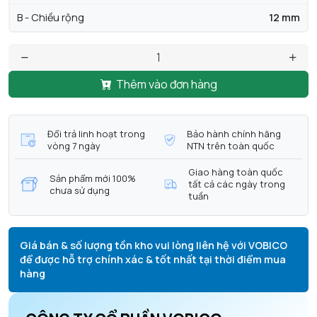
B - Chiều rộng
12 mm
Thêm vào đơn hàng
Đổi trả linh hoạt trong
Bảo hành chính hãng
vòng 7 ngày
NTN trên toàn quốc
Giao hàng toàn quốc
Sản phẩm mới 100%
tất cả các ngày trong
chưa sử dụng
tuần
Giá bán & số lượng tồn kho vui lòng liên hệ với VOBICO
để được hỗ trợ chính xác & tốt nhất tại thời điểm mua
hàng