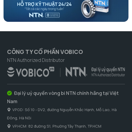
CÔNG TY CỔ PHẦN VOBICO
NTN Authorized Distributor
Đại lý uỷ quyền vòng bi NTN chính hãng tại Việt
Nam
VPGD: Số 10 - DV2, đường Nguyễn Khắc Hạnh, Mỗ Lao, Hà
Đông, Hà Nôi
VP.HCM: 82 đường S1, Phường Tây Thạnh, TP.HCM