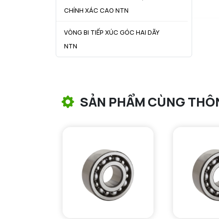
CHÍNH XÁC CAO NTN
VÒNG BI TIẾP XÚC GÓC HAI DÃY
NTN
VÒNG BI CÔN NTN
VÒNG BI TANG TRỐNG NTN
SẢN PHẨM CÙNG THÔ
VÒNG BI TANG TRỐNG CHẶN
TRỤC NTN
VÒNG BI ĐŨA TRỤ NTN
VÒNG BI KIM NTN
VÒNG BI CHẶN TRỤC NTN
VÒNG BI LĂN TRỤ ĐẨY NTN