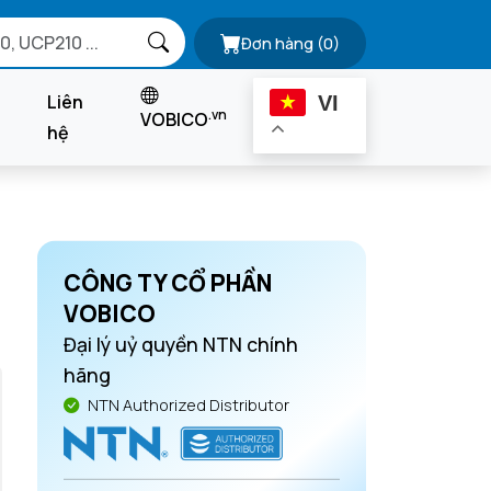
Đơn hàng
(0)
Liên
VI
.vn
VOBICO
hệ
CÔNG TY CỔ PHẦN
VOBICO
Đại lý uỷ quyền NTN chính
hãng
NTN Authorized Distributor