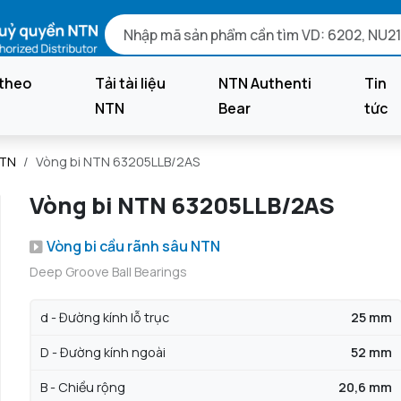
theo
Tải tài liệu
NTN Authenti
Tin
NTN
Bear
tức
NTN
Vòng bi NTN 63205LLB/2AS
Vòng bi NTN 63205LLB/2AS
Vòng bi cầu rãnh sâu NTN
Deep Groove Ball Bearings
d - Đường kính lỗ trục
25 mm
D - Đường kính ngoài
52 mm
B - Chiều rộng
20,6 mm