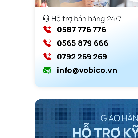
Hỗ trợ bán hàng 24/7
0587 776 776
0565 879 666
0792 269 269
info@vobico.vn