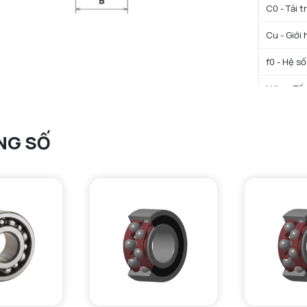
C0 - Tải 
Cu - Giới 
f0 - Hệ số
N lim - Tố
Tmin - Nh
NG SỐ
Tmax - Nh
GIỚI HẠN
da min - Đ
Da max - 
ra max - 