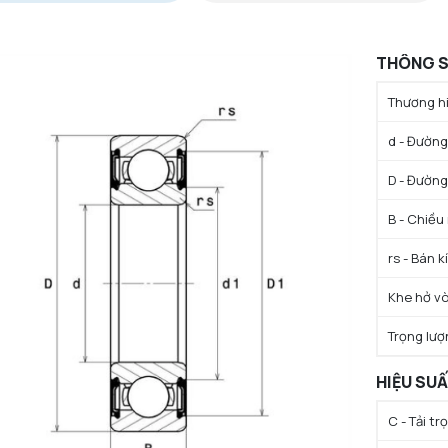
THÔNG S
Thương hi
d - Đường 
D - Đường
B - Chiều
rs - Bán k
Khe hở vò
Trọng lượ
HIỆU SU
C - Tải t