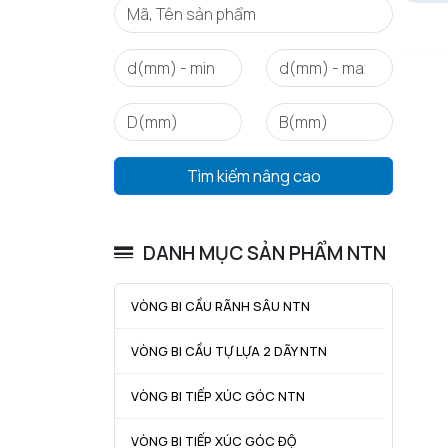
Tìm kiếm nâng cao
DANH MỤC SẢN PHẨM NTN
VÒNG BI CẦU RÃNH SÂU NTN
VÒNG BI CẦU TỰ LỰA 2 DÃY NTN
VÒNG BI TIẾP XÚC GÓC NTN
VÒNG BI TIẾP XÚC GÓC ĐỘ