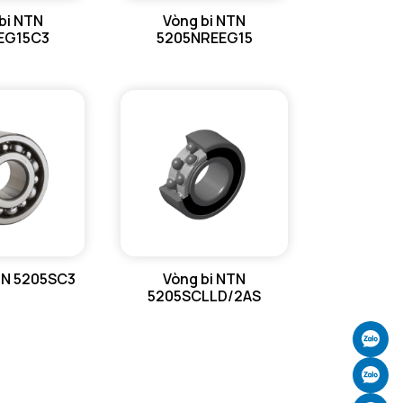
bi NTN
Vòng bi NTN
EG15C3
5205NREEG15
TN 5205SC3
Vòng bi NTN
5205SCLLD/2AS
Ch
Ch