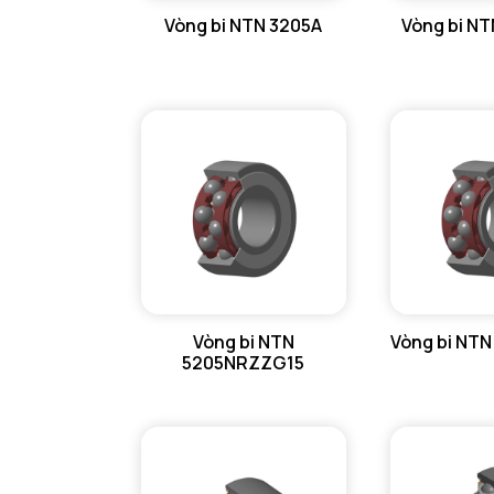
Vòng bi NTN 3205A
Vòng bi N
GỐI ĐỠ NTN
GỐI ĐỠ 2 NỬA NTN
PHỤ KIỆN NTN
MÁY GIA NHIỆT NTN
Vòng bi NTN
Vòng bi NT
5205NRZZG15