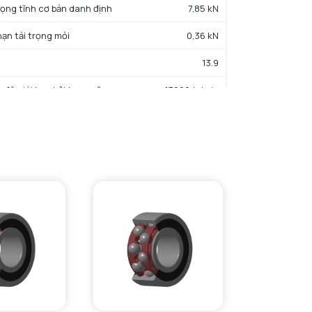
trọng tĩnh cơ bản danh định
7,85 kN
hạn tải trọng mỏi
0,36 kN
13.9
c độ giới hạn bôi trơn mỡ
13000 tr/min
iệt độ hoạt động tối thiểu
-25 °C
iệt độ hoạt động tối đa
110 °C
ường kính vai tối thiểu IR
30 mm
Đường kính vai tối đa OR
47 mm
Bán kính góc lượn tối đa trục & vỏ
1 mm