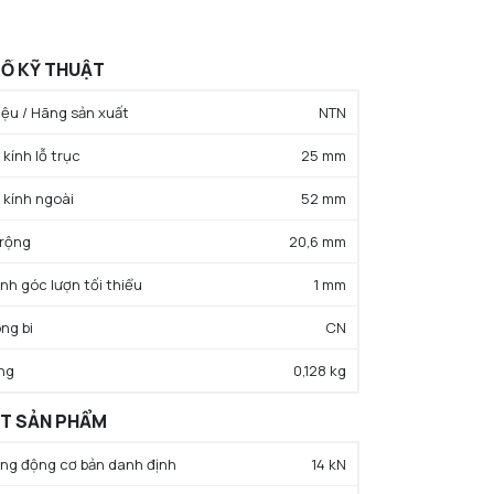
Ố KỸ THUẬT
ệu / Hãng sản xuất
NTN
kính lỗ trục
25 mm
 kính ngoài
52 mm
 rộng
20,6 mm
ính góc lượn tối thiểu
1 mm
ng bi
CN
ng
0,128 kg
ẤT SẢN PHẨM
rọng động cơ bản danh định
14 kN