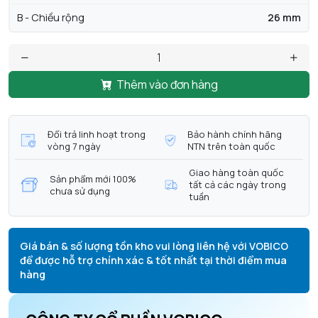
B - Chiều rộng
26 mm
Thêm vào đơn hàng
Đổi trả linh hoạt trong
Bảo hành chính hãng
vòng 7 ngày
NTN trên toàn quốc
Giao hàng toàn quốc
Sản phẩm mới 100%
tất cả các ngày trong
chưa sử dụng
tuần
Giá bán & số lượng tồn kho vui lòng liên hệ với VOBICO
để được hỗ trợ chính xác & tốt nhất tại thời điểm mua
hàng