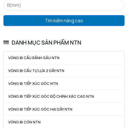
ra max - Bán kính góc lượn tối đa trục & vỏ
2 mm
Tìm kiếm nâng cao
DANH MỤC SẢN PHẨM NTN
VÒNG BI CẦU RÃNH SÂU NTN
VÒNG BI CẦU TỰ LỰA 2 DÃY NTN
VÒNG BI TIẾP XÚC GÓC NTN
VÒNG BI TIẾP XÚC GÓC ĐỘ CHÍNH XÁC CAO NTN
VÒNG BI TIẾP XÚC GÓC HAI DÃY NTN
VÒNG BI CÔN NTN