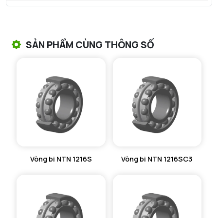
VÒNG BI TANG TRỐNG NTN
VÒNG BI TANG TRỐNG CHẶN TRỤC NTN
SẢN PHẨM CÙNG THÔNG SỐ
VÒNG BI ĐŨA TRỤ NTN
VÒNG BI KIM NTN
VÒNG BI CHẶN TRỤC NTN
VÒNG BI LĂN TRỤ ĐẨY NTN
GỐI ĐỠ NTN
Vòng bi NTN 1216S
Vòng bi NTN 1216SC3
GỐI ĐỠ 2 NỬA NTN
PHỤ KIỆN NTN
MÁY GIA NHIỆT NTN