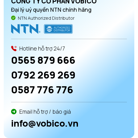
CÔNG TY CỔ PHẦN VOBICO
Đại lý uỷ quyền NTN chính hãng
NTN Authorized Distributor
Hotline hỗ trợ 24/7
0565 879 666
0792 269 269
0587 776 776
Email hỗ trợ / báo giá
info@vobico.vn