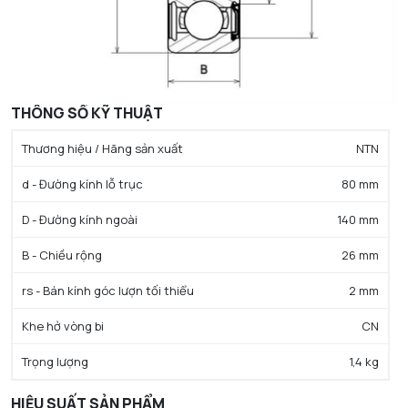
THÔNG SỐ KỸ THUẬT
Thương hiệu / Hãng sản xuất
NTN
d - Đường kính lỗ trục
80 mm
D - Đường kính ngoài
140 mm
B - Chiều rộng
26 mm
rs - Bán kính góc lượn tối thiểu
2 mm
Khe hở vòng bi
CN
Trọng lượng
1,4 kg
HIỆU SUẤT SẢN PHẨM