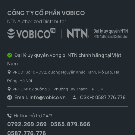
CÔNG TY CỔ PHẦN VOBICO
NTN Authorized Distributor
Đại lý uỷ quyền vòng bi NTN chính hãng tại Việt
Nam
VPGD: Số 10 - DV2, đường Nguyễn Khắc Hạnh, Mỗ Lao, Hà
Đông, Hà Nôi
VP.HCM: 82 đường S1, Phường Tây Thạnh, TP.HCM
Email:
info@vobico.vn
CSKH: 0587.776.776
Hotline hỗ trợ 24/7
0792.269.269
0565.879.666
-
-
0587.776.776