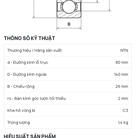
THÔNG SỐ KỸ THUẬT
Thương hiệu / Hãng sản xuất
NTN
d - Đường kính lỗ trục
80 mm
D - Đường kính ngoài
140 mm
B - Chiều rộng
26 mm
rs - Bán kính góc lượn tối thiểu
2 mm
Khe hở vòng bi
C3
Trọng lượng
1,4 kg
HIỆU SUẤT SẢN PHẨM