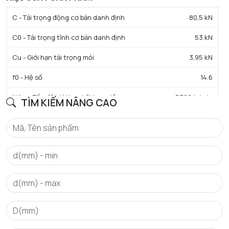
C - Tải trọng động cơ bản danh định
80,5 kN
C0 - Tải trọng tĩnh cơ bản danh định
53 kN
Cu - Giới hạn tải trọng mỏi
3,95 kN
f0 - Hệ số
14.6
N lim - Tốc độ giới hạn bôi trơn dầu
5300 tr/min
TÌM KIẾM NÂNG CAO
N lim - Tốc độ giới hạn bôi trơn mỡ
4500 tr/min
Tmin - Nhiệt độ hoạt động tối thiểu
-40 °C
Tmax - Nhiệt độ hoạt động tối đa
120 °C
GIỚI HẠN
da min - Đường kính vai tối thiểu IR
89 mm
Da max - Đường kính vai tối đa OR
131 mm