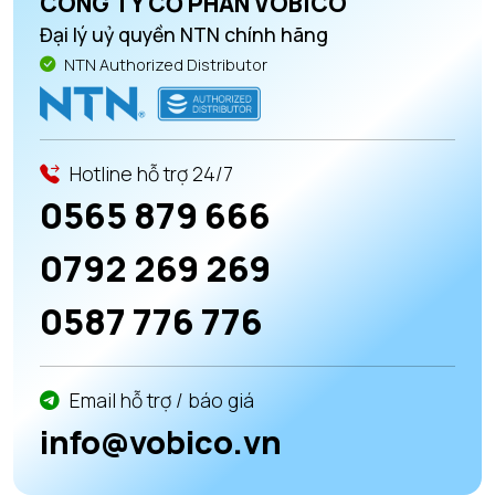
CÔNG TY CỔ PHẦN VOBICO
Đại lý uỷ quyền NTN chính hãng
NTN Authorized Distributor
Hotline hỗ trợ 24/7
0565 879 666
0792 269 269
0587 776 776
Email hỗ trợ / báo giá
info@vobico.vn