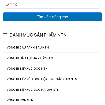
ra max - Bán kính góc lượn tối đa trục & vỏ
2 mm
Tìm kiếm nâng cao
DANH MỤC SẢN PHẨM NTN
VÒNG BI CẦU RÃNH SÂU NTN
VÒNG BI CẦU TỰ LỰA 2 DÃY NTN
VÒNG BI TIẾP XÚC GÓC NTN
VÒNG BI TIẾP XÚC GÓC ĐỘ CHÍNH XÁC CAO NTN
VÒNG BI TIẾP XÚC GÓC HAI DÃY NTN
VÒNG BI CÔN NTN