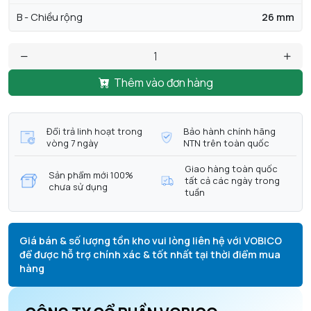
B - Chiều rộng
26 mm
Thêm vào đơn hàng
Đổi trả linh hoạt trong
Bảo hành chính hãng
vòng 7 ngày
NTN trên toàn quốc
Giao hàng toàn quốc
Sản phẩm mới 100%
tất cả các ngày trong
chưa sử dụng
tuần
Giá bán & số lượng tồn kho vui lòng liên hệ với VOBICO
để được hỗ trợ chính xác & tốt nhất tại thời điểm mua
hàng