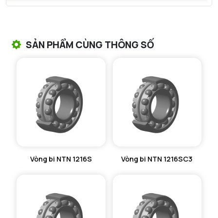
VÒNG BI TANG TRỐNG NTN
VÒNG BI TANG TRỐNG CHẶN TRỤC NTN
SẢN PHẨM CÙNG THÔNG SỐ
VÒNG BI ĐŨA TRỤ NTN
VÒNG BI KIM NTN
VÒNG BI CHẶN TRỤC NTN
VÒNG BI LĂN TRỤ ĐẨY NTN
GỐI ĐỠ NTN
Vòng bi NTN 1216S
Vòng bi NTN 1216SC3
GỐI ĐỠ 2 NỬA NTN
PHỤ KIỆN NTN
MÁY GIA NHIỆT NTN