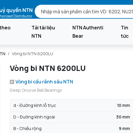
theo
Tải tài liệu
NTN Authenti
Tin
NTN
Bear
tức
NTN
Vòng bi NTN 6200LU
Vòng bi NTN 6200LU
Vòng bi cầu rãnh sâu NTN
Deep Groove Ball Bearings
d - Đường kính lỗ trục
10 mm
D - Đường kính ngoài
30 mm
B - Chiều rộng
9 mm