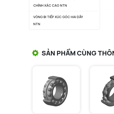
CHÍNH XÁC CAO NTN
VÒNG BI TIẾP XÚC GÓC HAI DÃY
NTN
VÒNG BI CÔN NTN
VÒNG BI TANG TRỐNG NTN
SẢN PHẨM CÙNG THÔ
VÒNG BI TANG TRỐNG CHẶN
TRỤC NTN
VÒNG BI ĐŨA TRỤ NTN
VÒNG BI KIM NTN
VÒNG BI CHẶN TRỤC NTN
VÒNG BI LĂN TRỤ ĐẨY NTN