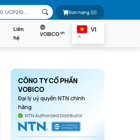
Đơn hàng
(0)
Liên
VI
.vn
VOBICO
hệ
CÔNG TY CỔ PHẦN
VOBICO
Đại lý uỷ quyền NTN chính
hãng
NTN Authorized Distributor