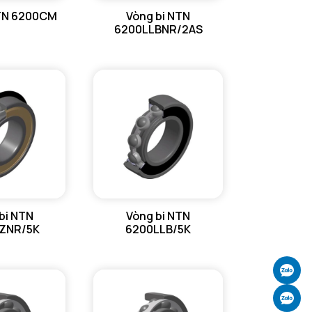
NTN 6200CM
Vòng bi NTN
6200LLBNR/2AS
bi NTN
Vòng bi NTN
ZNR/5K
6200LLB/5K
Ch
Ch