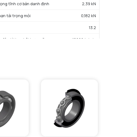
trọng tĩnh cơ bản danh định
2,39 kN
hạn tải trọng mỏi
0,182 kN
13.2
c độ giới hạn bôi trơn mỡ
18000 tr/min
iệt độ hoạt động tối thiểu
-25 °C
iệt độ hoạt động tối đa
110 °C
ường kính vai tối thiểu IR
14 mm
Đường kính vai tối đa IR
16 mm
Đường kính vai tối đa OR
26 mm
Bán kính góc lượn tối đa trục & vỏ
0,6 mm