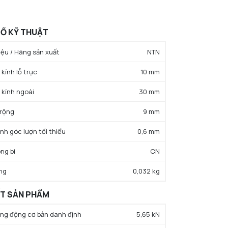
Ố KỸ THUẬT
ệu / Hãng sản xuất
NTN
kính lỗ trục
10 mm
 kính ngoài
30 mm
 rộng
9 mm
ính góc lượn tối thiểu
0,6 mm
ng bi
CN
ng
0,032 kg
ẤT SẢN PHẨM
rọng động cơ bản danh định
5,65 kN