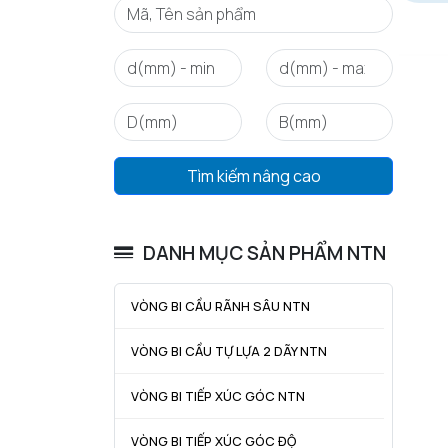
Tìm kiếm nâng cao
DANH MỤC SẢN PHẨM NTN
VÒNG BI CẦU RÃNH SÂU NTN
VÒNG BI CẦU TỰ LỰA 2 DÃY NTN
VÒNG BI TIẾP XÚC GÓC NTN
VÒNG BI TIẾP XÚC GÓC ĐỘ