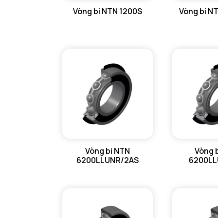
Vòng bi NTN 1200S
Vòng bi N
GỐI ĐỠ NTN
GỐI ĐỠ 2 NỬA NTN
PHỤ KIỆN NTN
MÁY GIA NHIỆT NTN
Vòng bi NTN
Vòng 
6200LLUNR/2AS
6200LL