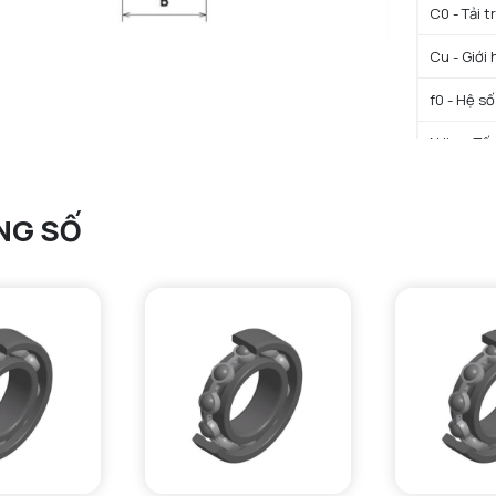
C0 - Tải 
Cu - Giới 
f0 - Hệ số
N lim - Tố
Tmin - Nh
NG SỐ
Tmax - Nh
GIỚI HẠN
da min - Đ
da max - 
Da max - 
ra max - 