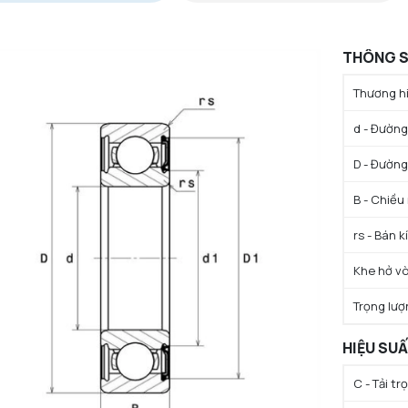
THÔNG S
Thương hi
d - Đường 
D - Đường
B - Chiều
rs - Bán k
Khe hở vò
Trọng lượ
HIỆU SU
C - Tải t