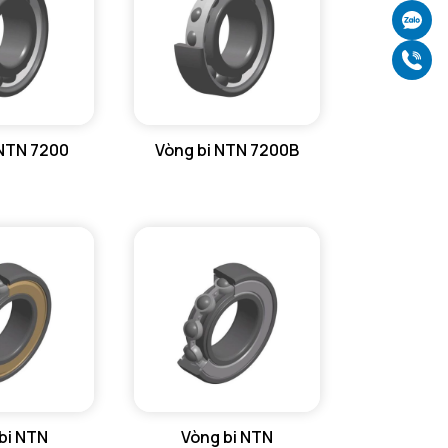
Ch
Gọ
 NTN 7200
Vòng bi NTN 7200B
bi NTN
Vòng bi NTN