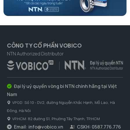
CÔNG TY CỔ PHẦN VOBICO
NTN Authorized Distributor
Đại lý uỷ quyền vòng bi NTN chính hãng tại Việt
Nam
VPGD: Số 10 - DV2, đường Nguyễn Khắc Hạnh, Mỗ Lao, Hà
Đông, Hà Nôi
VP.HCM: 82 đường S1, Phường Tây Thạnh, TP.HCM
Email:
info@vobico.vn
CSKH: 0587.776.776