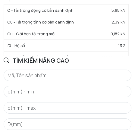
C - Tải trọng động cơ bản danh định
5,65 kN
C0 - Tải trọng tĩnh cơ bản danh định
2,39 kN
Cu - Giới hạn tải trọng mỏi
0,182 kN
f0 - Hệ số
13.2
N lim - Tốc độ giới hạn bôi trơn dầu
30000 tr/min
TÌM KIẾM NÂNG CAO
N lim - Tốc độ giới hạn bôi trơn mỡ
25000 tr/min
Tmin - Nhiệt độ hoạt động tối thiểu
-40 °C
Tmax - Nhiệt độ hoạt động tối đa
120 °C
GIỚI HẠN
da min - Đường kính vai tối thiểu IR
14 mm
Da max - Đường kính vai tối đa OR
26 mm