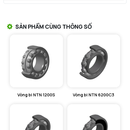
VÒNG BI TANG TRỐNG NTN
VÒNG BI TANG TRỐNG CHẶN TRỤC NTN
SẢN PHẨM CÙNG THÔNG SỐ
VÒNG BI ĐŨA TRỤ NTN
VÒNG BI KIM NTN
VÒNG BI CHẶN TRỤC NTN
VÒNG BI LĂN TRỤ ĐẨY NTN
GỐI ĐỠ NTN
Vòng bi NTN 1200S
Vòng bi NTN 6200C3
GỐI ĐỠ 2 NỬA NTN
PHỤ KIỆN NTN
MÁY GIA NHIỆT NTN