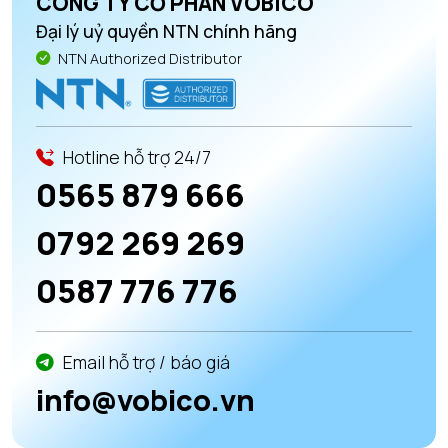
CÔNG TY CỔ PHẦN VOBICO
Đại lý uỷ quyền NTN chính hãng
NTN Authorized Distributor
Hotline hỗ trợ 24/7
0565 879 666
0792 269 269
0587 776 776
Email hỗ trợ / báo giá
info@vobico.vn