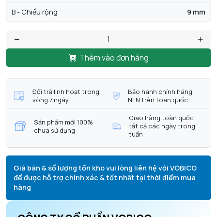
B - Chiều rộng
9 mm
Thêm vào đơn hàng
Đổi trả linh hoạt trong
Bảo hành chính hãng
vòng 7 ngày
NTN trên toàn quốc
Giao hàng toàn quốc
Sản phẩm mới 100%
tất cả các ngày trong
chưa sử dụng
tuần
Giá bán & số lượng tồn kho vui lòng liên hệ với VOBICO
để được hỗ trợ chính xác & tốt nhất tại thời điểm mua
hàng