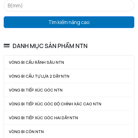
ra max - Bán kính góc lượn tối đa trục & vỏ
0,6 mm
Tìm kiếm nâng cao
DANH MỤC SẢN PHẨM NTN
VÒNG BI CẦU RÃNH SÂU NTN
VÒNG BI CẦU TỰ LỰA 2 DÃY NTN
VÒNG BI TIẾP XÚC GÓC NTN
VÒNG BI TIẾP XÚC GÓC ĐỘ CHÍNH XÁC CAO NTN
VÒNG BI TIẾP XÚC GÓC HAI DÃY NTN
VÒNG BI CÔN NTN