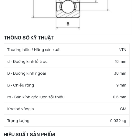
THÔNG SỐ KỸ THUẬT
Thương hiệu / Hãng sản xuất
NTN
d - Đường kính lỗ trục
10 mm
D - Đường kính ngoài
30 mm
B - Chiều rộng
9 mm
rs - Bán kính góc lượn tối thiểu
0,6 mm
Khe hở vòng bi
CM
Trọng lượng
0,032 kg
HIỆU SUẤT SẢN PHẨM