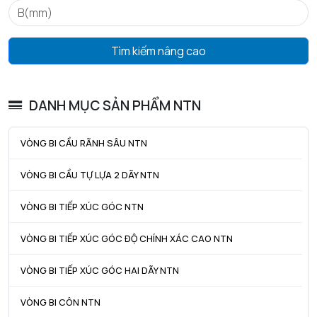
ra max - Bán kính góc lượn tối đa trục & vỏ
1 mm
Tìm kiếm nâng cao
DANH MỤC SẢN PHẨM NTN
VÒNG BI CẦU RÃNH SÂU NTN
VÒNG BI CẦU TỰ LỰA 2 DÃY NTN
VÒNG BI TIẾP XÚC GÓC NTN
VÒNG BI TIẾP XÚC GÓC ĐỘ CHÍNH XÁC CAO NTN
VÒNG BI TIẾP XÚC GÓC HAI DÃY NTN
VÒNG BI CÔN NTN