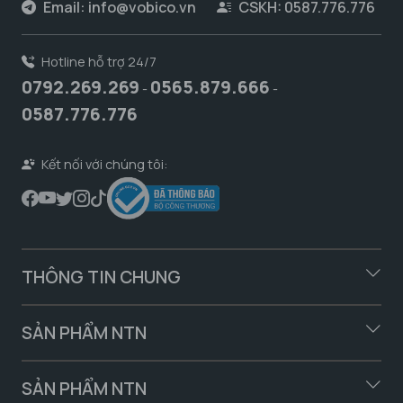
Email:
info@vobico.vn
CSKH: 0587.776.776
Hotline hỗ trợ 24/7
0792.269.269
0565.879.666
-
-
0587.776.776
Kết nối với chúng tôi:
THÔNG TIN CHUNG
SẢN PHẨM NTN
SẢN PHẨM NTN