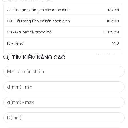
C - Tải trọng động cơ bản danh định
17,7 kN
C0 - Tải trọng tĩnh cơ bản danh định
10,3 kN
Cu - Giới hạn tải trọng mỏi
0,805 kN
f0 - Hệ số
14.8
N lim - Tốc độ giới hạn bôi trơn dầu
14000 tr/min
TÌM KIẾM NÂNG CAO
N lim - Tốc độ giới hạn bôi trơn mỡ
12000 tr/min
Tmin - Nhiệt độ hoạt động tối thiểu
-40 °C
Tmax - Nhiệt độ hoạt động tối đa
120 °C
GIỚI HẠN
da min - Đường kính vai tối thiểu IR
40 mm
Da max - Đường kính vai tối đa OR
57 mm