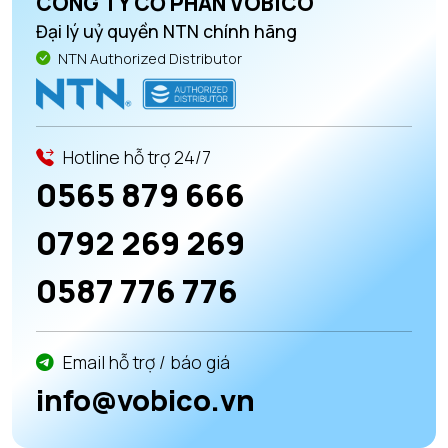
CÔNG TY CỔ PHẦN VOBICO
Đại lý uỷ quyền NTN chính hãng
NTN Authorized Distributor
Hotline hỗ trợ 24/7
0565 879 666
0792 269 269
0587 776 776
Email hỗ trợ / báo giá
info@vobico.vn