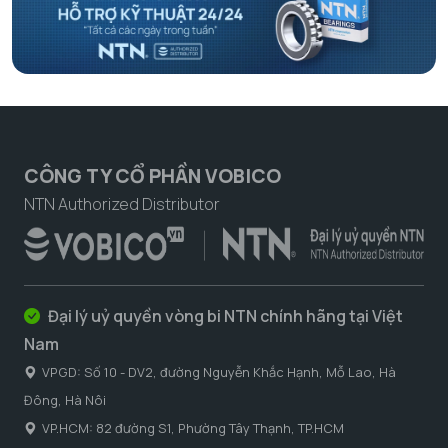
CÔNG TY CỔ PHẦN VOBICO
NTN Authorized Distributor
Đại lý uỷ quyền vòng bi NTN chính hãng tại Việt
Nam
VPGD: Số 10 - DV2, đường Nguyễn Khắc Hạnh, Mỗ Lao, Hà
Đông, Hà Nôi
VP.HCM: 82 đường S1, Phường Tây Thạnh, TP.HCM