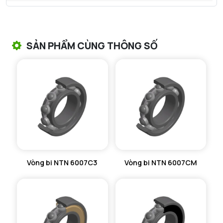
VÒNG BI TANG TRỐNG NTN
VÒNG BI TANG TRỐNG CHẶN TRỤC NTN
SẢN PHẨM CÙNG THÔNG SỐ
VÒNG BI ĐŨA TRỤ NTN
VÒNG BI KIM NTN
VÒNG BI CHẶN TRỤC NTN
VÒNG BI LĂN TRỤ ĐẨY NTN
GỐI ĐỠ NTN
Vòng bi NTN 6007C3
Vòng bi NTN 6007CM
GỐI ĐỠ 2 NỬA NTN
PHỤ KIỆN NTN
MÁY GIA NHIỆT NTN