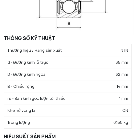
THÔNG SỐ KỸ THUẬT
Thương hiệu / Hãng sản xuất
NTN
d - Đường kính lỗ trục
35 mm
D - Đường kính ngoài
62 mm
B - Chiều rộng
14 mm
rs - Bán kính góc lượn tối thiểu
1 mm
Khe hở vòng bi
CN
Trọng lượng
0,155 kg
HIỆU SUẤT SẢN PHẨM