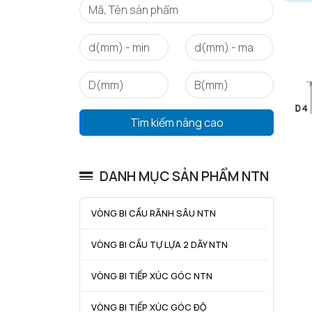
Tìm kiếm nâng cao
DANH MỤC SẢN PHẨM NTN
VÒNG BI CẦU RÃNH SÂU NTN
VÒNG BI CẦU TỰ LỰA 2 DÃY NTN
VÒNG BI TIẾP XÚC GÓC NTN
VÒNG BI TIẾP XÚC GÓC ĐỘ