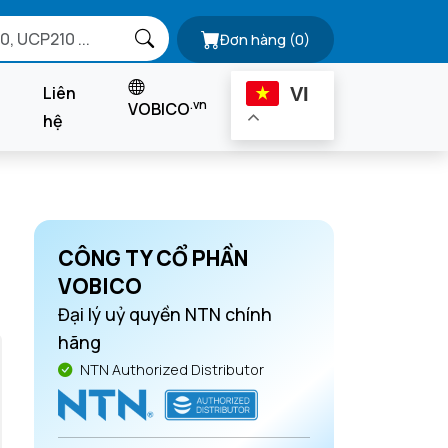
Đơn hàng
(0)
Liên
VI
.vn
VOBICO
hệ
CÔNG TY CỔ PHẦN
VOBICO
Đại lý uỷ quyền NTN chính
hãng
NTN Authorized Distributor