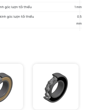
ính góc lượn tối thiểu
1 mm
kính góc lượn tối thiểu
0,5
mm
g kính rãnh đáy tối đa
59,61
mm
hiều rộng rãnh tối thiểu
1,9
mm
hiều rộng rãnh tối đa
2,2
mm
g cách tới lỗ phun dầu
0,6
mm
Đường kính ngoài tối đa của vòng chặn lắp ráp
67,7
mm