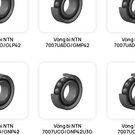
Tmin - Nh
Tmax - Nh
GIỚI HẠN
bi NTN
Vòng bi NTN
Vòng 
G/GLP42
7007UADG/GMP42
7007UA
da min - Đ
da max - 
Da max - 
ra max - 
rNa max -
bi NTN
Vòng bi NTN
Vòng 
G/GNP42
7007UCG/GNP42U3G
7007U