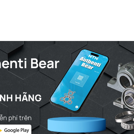
Ca min - V
Ca max - V
Db min - Đ