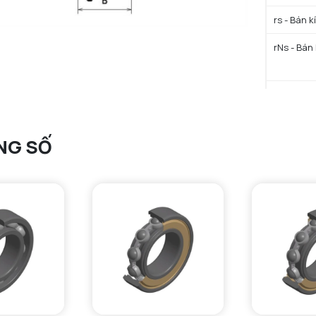
rs - Bán k
rNs - Bán 
D3 - Đườn
NG SỐ
b min - C
b max - C
a - Khoản
D4 max - 