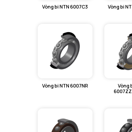
Vòng bi NTN 6007C3
Vòng bi N
GỐI ĐỠ NTN
GỐI ĐỠ 2 NỬA NTN
PHỤ KIỆN NTN
MÁY GIA NHIỆT NTN
Vòng bi NTN 6007NR
Vòng 
6007ZZ