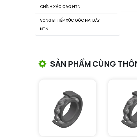
CHÍNH XÁC CAO NTN
VÒNG BI TIẾP XÚC GÓC HAI DÃY
NTN
VÒNG BI CÔN NTN
VÒNG BI TANG TRỐNG NTN
SẢN PHẨM CÙNG THÔ
VÒNG BI TANG TRỐNG CHẶN
TRỤC NTN
VÒNG BI ĐŨA TRỤ NTN
VÒNG BI KIM NTN
VÒNG BI CHẶN TRỤC NTN
VÒNG BI LĂN TRỤ ĐẨY NTN