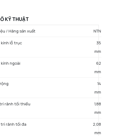
Ố KỸ THUẬT
ệu / Hãng sản xuất
NTN
kính lỗ trục
35
mm
 kính ngoài
62
mm
 rộng
14
mm
 trí rãnh tối thiểu
1,88
mm
 trí rãnh tối đa
2,08
mm