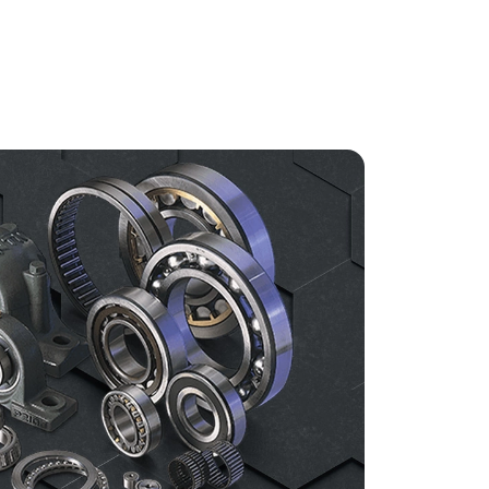
ị trí phân đoạn tối thiểu
3,48
mm
ị trí phân đoạn tối đa
3,78
mm
ường kính vị trí vòng dừng tối thiểu
68,5
mm