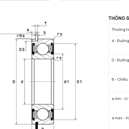
THÔNG S
Thương hi
d - Đường 
D - Đường
B - Chiều
a min - Vị
a max - Vị