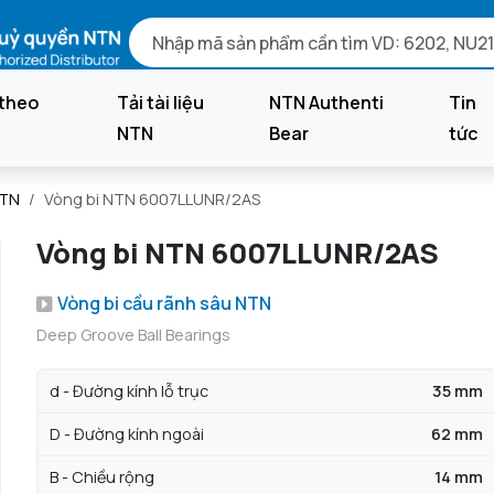
theo
Tải tài liệu
NTN Authenti
Tin
NTN
Bear
tức
NTN
Vòng bi NTN 6007LLUNR/2AS
Vòng bi NTN 6007LLUNR/2AS
Vòng bi cầu rãnh sâu NTN
Deep Groove Ball Bearings
d - Đường kính lỗ trục
35 mm
D - Đường kính ngoài
62 mm
B - Chiều rộng
14 mm