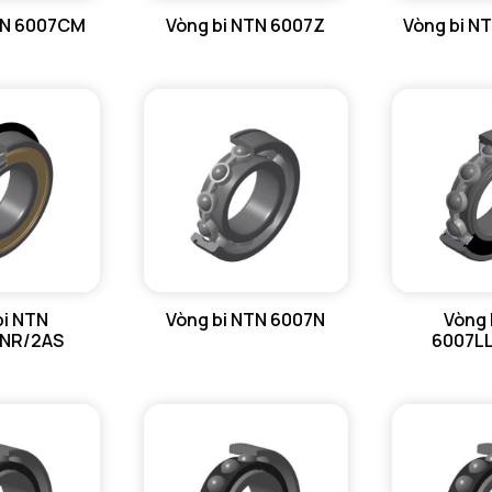
TN 6007CM
Vòng bi NTN 6007Z
Vòng bi N
f - Độ dà
Tham khả
Khe hở vò
Trọng lượ
HIỆU SU
C - Tải t
bi NTN
Vòng bi NTN 6007N
Vòng 
NR/2AS
6007L
C0 - Tải 
Cu - Giới 
f0 - Hệ số
N lim - Tố