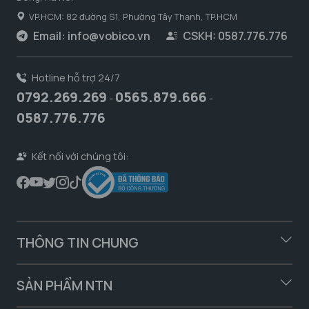
VP.HCM: 82 đường S1, Phường Tây Thạnh, TP.HCM
Email:
info@vobico.vn
CSKH: 0587.776.776
Hotline hỗ trợ 24/7
0792.269.269
0565.879.666
-
-
0587.776.776
Kết nối với chúng tôi:
THÔNG TIN CHUNG
SẢN PHẨM NTN