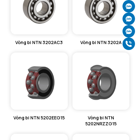
VÒNG BI CHẶN TRỤC NTN
Ch
VÒNG BI LĂN TRỤ ĐẨY NTN
Ch
Ch
GỐI ĐỠ NTN
Vòng bi NTN 3202AC3
Vòng bi NTN 3202A
Gọ
GỐI ĐỠ 2 NỬA NTN
PHỤ KIỆN NTN
MÁY GIA NHIỆT NTN
Vòng bi NTN 5202EEG15
Vòng bi NTN
5202NRZZG15