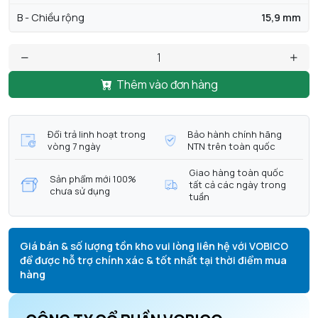
B - Chiều rộng
15,9 mm
Thêm vào đơn hàng
Đổi trả linh hoạt trong
Bảo hành chính hãng
vòng 7 ngày
NTN trên toàn quốc
Giao hàng toàn quốc
Sản phẩm mới 100%
tất cả các ngày trong
chưa sử dụng
tuần
Giá bán & số lượng tồn kho vui lòng liên hệ với VOBICO
để được hỗ trợ chính xác & tốt nhất tại thời điểm mua
hàng