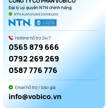
CÔNG TY CỔ PHẦN VOBICO
Đại lý uỷ quyền NTN chính hãng
NTN Authorized Distributor
Hotline hỗ trợ 24/7
0565 879 666
0792 269 269
0587 776 776
Email hỗ trợ / báo giá
info@vobico.vn