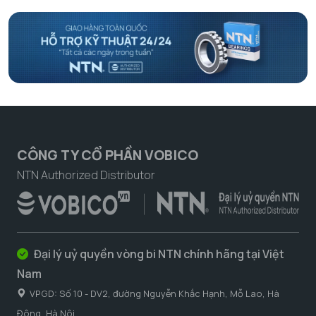
CÔNG TY CỔ PHẦN VOBICO
NTN Authorized Distributor
Đại lý uỷ quyền vòng bi NTN chính hãng tại Việt
Nam
VPGD: Số 10 - DV2, đường Nguyễn Khắc Hạnh, Mỗ Lao, Hà
Đông, Hà Nôi