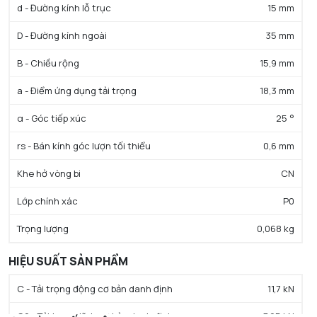
d - Đường kính lỗ trục
15 mm
D - Đường kính ngoài
35 mm
B - Chiều rộng
15,9 mm
a - Điểm ứng dụng tải trọng
18,3 mm
α - Góc tiếp xúc
25 °
rs - Bán kính góc lượn tối thiểu
0,6 mm
Khe hở vòng bi
CN
Lớp chính xác
P0
Trọng lượng
0,068 kg
HIỆU SUẤT SẢN PHẨM
C - Tải trọng động cơ bản danh định
11,7 kN
C0 - Tải trọng tĩnh cơ bản danh định
7,05 kN