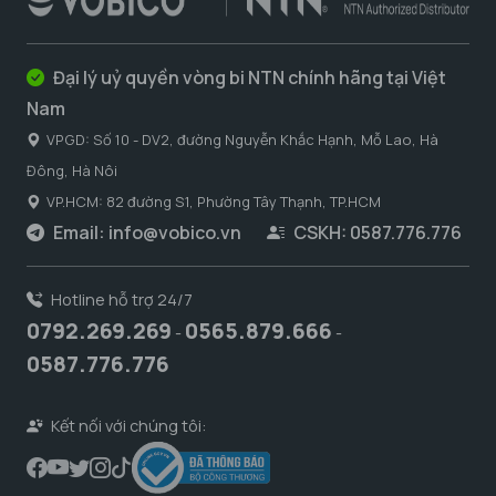
Đại lý uỷ quyền vòng bi NTN chính hãng tại Việt
Nam
VPGD: Số 10 - DV2, đường Nguyễn Khắc Hạnh, Mỗ Lao, Hà
Đông, Hà Nôi
VP.HCM: 82 đường S1, Phường Tây Thạnh, TP.HCM
Email:
info@vobico.vn
CSKH: 0587.776.776
Hotline hỗ trợ 24/7
0792.269.269
0565.879.666
-
-
0587.776.776
Kết nối với chúng tôi: