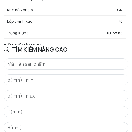
Khe hở vòng bi
CN
Lớp chính xác
P0
Trọng lượng
0,058 kg
TẦN SỐ VÒNG BI
TÌM KIẾM NÂNG CAO
BPFO - Tần số vòng ngoài đặc trưng (60 vòng/phút)
3,13
Hz
BPFI - Tần số vòng trong đặc trưng (60 vòng/phút)
4,87
Hz
FTF - Tần số lồng đặc trưng (60 vòng/phút)
0,391
Hz
BSF - Tần số đặc trưng của phần tử lăn (60 vòng/phút)
3,97
Hz