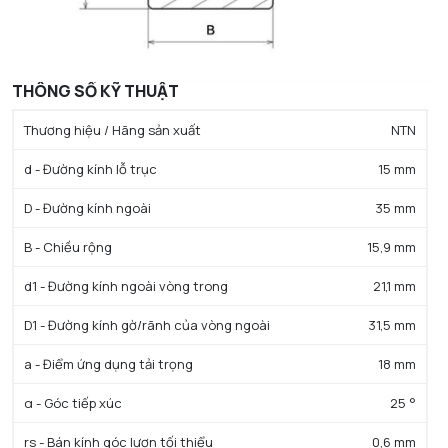
THÔNG SỐ KỸ THUẬT
Thương hiệu / Hãng sản xuất
NTN
d - Đường kính lỗ trục
15 mm
D - Đường kính ngoài
35 mm
B - Chiều rộng
15,9 mm
d1 - Đường kính ngoài vòng trong
21,1 mm
D1 - Đường kính gờ/rãnh của vòng ngoài
31,5 mm
a - Điểm ứng dụng tải trọng
18 mm
α - Góc tiếp xúc
25 °
rs - Bán kính góc lượn tối thiểu
0,6 mm