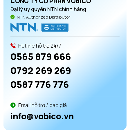
CÔNG TY CỔ PHẦN VOBICO
Đại lý uỷ quyền NTN chính hãng
NTN Authorized Distributor
Hotline hỗ trợ 24/7
0565 879 666
0792 269 269
0587 776 776
Email hỗ trợ / báo giá
info@vobico.vn