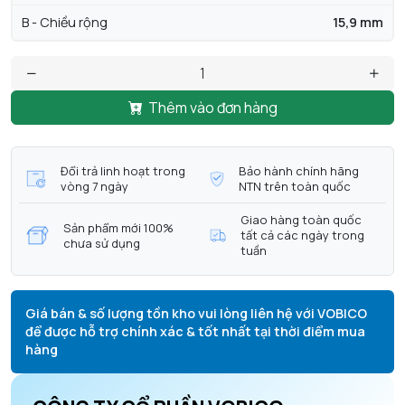
B - Chiều rộng
15,9 mm
Thêm vào đơn hàng
Đổi trả linh hoạt trong
Bảo hành chính hãng
vòng 7 ngày
NTN trên toàn quốc
Giao hàng toàn quốc
Sản phẩm mới 100%
tất cả các ngày trong
chưa sử dụng
tuần
Giá bán & số lượng tồn kho vui lòng liên hệ với VOBICO
để được hỗ trợ chính xác & tốt nhất tại thời điểm mua
hàng