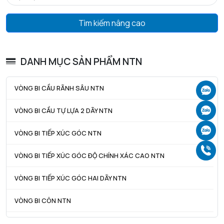
Tmin - Nhiệt độ hoạt động tối thiểu
-20 °C
Tìm kiếm nâng cao
Tmax - Nhiệt độ hoạt động tối đa
110 °C
GIỚI HẠN
DANH MỤC SẢN PHẨM NTN
da min - Đường kính vai tối thiểu IR
84 mm
VÒNG BI CẦU RÃNH SÂU NTN
Ch
da max - Đường kính vai tối đa IR
0 mm
Ch
VÒNG BI CẦU TỰ LỰA 2 DÃY NTN
db - Đường kính tối thiểu cho ống lót
0 mm
Ch
VÒNG BI TIẾP XÚC GÓC NTN
Da max - Đường kính vai tối đa OR
121,6 mm
Gọ
ra max - Bán kính góc lượn tối đa trục & vỏ
1,5 mm
VÒNG BI TIẾP XÚC GÓC ĐỘ CHÍNH XÁC CAO NTN
VÒNG BI TIẾP XÚC GÓC HAI DÃY NTN
VÒNG BI CÔN NTN
VÒNG BI TANG TRỐNG NTN