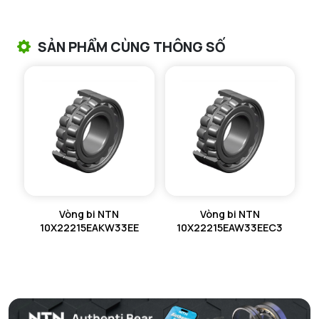
VÒNG BI TANG TRỐNG CHẶN TRỤC NTN
SẢN PHẨM CÙNG THÔNG SỐ
VÒNG BI ĐŨA TRỤ NTN
VÒNG BI KIM NTN
VÒNG BI CHẶN TRỤC NTN
VÒNG BI LĂN TRỤ ĐẨY NTN
GỐI ĐỠ NTN
Vòng bi NTN
Vòng bi NTN
GỐI ĐỠ 2 NỬA NTN
10X22215EAKW33EE
10X22215EAW33EEC3
PHỤ KIỆN NTN
MÁY GIA NHIỆT NTN