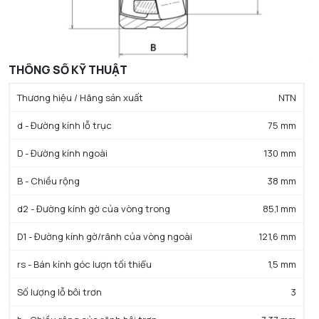
THÔNG SỐ KỸ THUẬT
Thương hiệu / Hãng sản xuất
NTN
d - Đường kính lỗ trục
75 mm
D - Đường kính ngoài
130 mm
B - Chiều rộng
38 mm
d2 - Đường kính gờ của vòng trong
85,1 mm
D1 - Đường kính gờ/rãnh của vòng ngoài
121,6 mm
rs - Bán kính góc lượn tối thiểu
1,5 mm
Số lượng lỗ bôi trơn
3