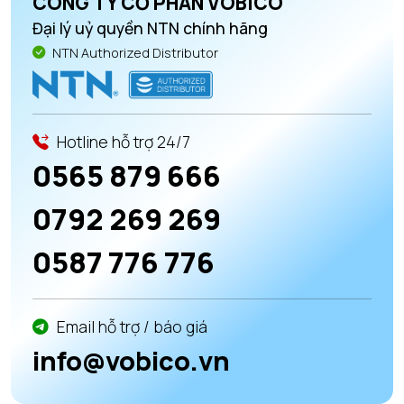
CÔNG TY CỔ PHẦN VOBICO
Đại lý uỷ quyền NTN chính hãng
NTN Authorized Distributor
Hotline hỗ trợ 24/7
0565 879 666
0792 269 269
0587 776 776
Email hỗ trợ / báo giá
info@vobico.vn