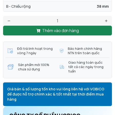
B - Chiều rộng
38 mm
Thêm vào đơn hàng
Đổi trả linh hoạt trong
Bảo hành chính hãng
vòng 7 ngày
NTN trên toàn quốc
Giao hàng toàn quốc
Sản phẩm mới 100%
tất cả các ngày trong
chưa sử dụng
tuần
Giá bán & số lượng tồn kho vui lòng liên hệ với VOBICO
để được hỗ trợ chính xác & tốt nhất tại thời điểm mua
hàng