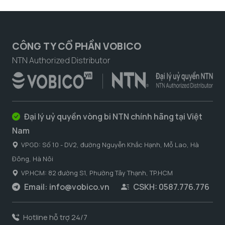
CÔNG TY CỔ PHẦN VOBICO
NTN Authorized Distributor
Đại lý uỷ quyền vòng bi NTN chính hãng tại Việt
Nam
VPGD: Số 10 - DV2, đường Nguyễn Khắc Hạnh, Mỗ Lao, Hà
Đông, Hà Nôi
VP.HCM: 82 đường S1, Phường Tây Thạnh, TP.HCM
Email:
info@vobico.vn
CSKH: 0587.776.776
Hotline hỗ trợ 24/7