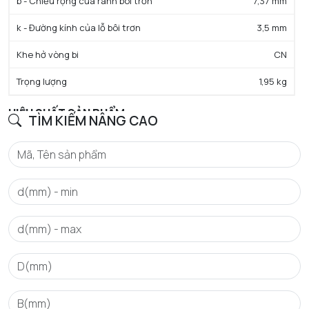
b - Chiều rộng của rãnh bôi trơn
7,37 mm
k - Đường kính của lỗ bôi trơn
3,5 mm
Khe hở vòng bi
CN
Trọng lượng
1,95 kg
HIỆU SUẤT SẢN PHẨM
TÌM KIẾM NÂNG CAO
C - Tải trọng động cơ bản danh định
244 kN
C0 - Tải trọng tĩnh cơ bản danh định
249 kN
Cu - Giới hạn tải trọng mỏi
29,9 kN
e - Trị số giới hạn
0.22
Y0 - Hệ số tải trọng trục tĩnh
3.07
Y1 - Hệ số tải trọng trục thấp hơn
3.14
Y2 - Hệ số tải trọng trục trên
4.67