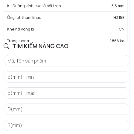
k - Đường kính của lỗ bôi trơn
3,5 mm
Ống lót tham khảo
H315E
Khe hở vòng bi
CN
Trọng lượng
1,866 kg
TÌM KIẾM NÂNG CAO
HIỆU SUẤT SẢN PHẨM
C - Tải trọng động cơ bản danh định
244 kN
C0 - Tải trọng tĩnh cơ bản danh định
249 kN
Cu - Giới hạn tải trọng mỏi
29,9 kN
e - Trị số giới hạn
0.22
Y0 - Hệ số tải trọng trục tĩnh
3.07
Y1 - Hệ số tải trọng trục thấp hơn
3.14