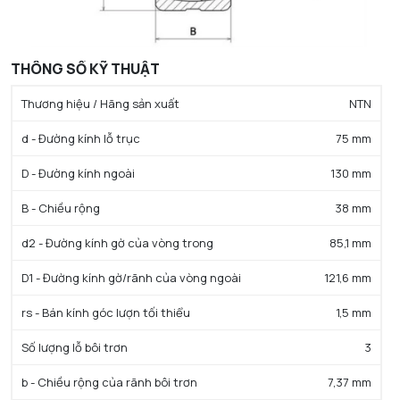
THÔNG SỐ KỸ THUẬT
Thương hiệu / Hãng sản xuất
NTN
d - Đường kính lỗ trục
75 mm
D - Đường kính ngoài
130 mm
B - Chiều rộng
38 mm
d2 - Đường kính gờ của vòng trong
85,1 mm
D1 - Đường kính gờ/rãnh của vòng ngoài
121,6 mm
rs - Bán kính góc lượn tối thiểu
1,5 mm
Số lượng lỗ bôi trơn
3
b - Chiều rộng của rãnh bôi trơn
7,37 mm