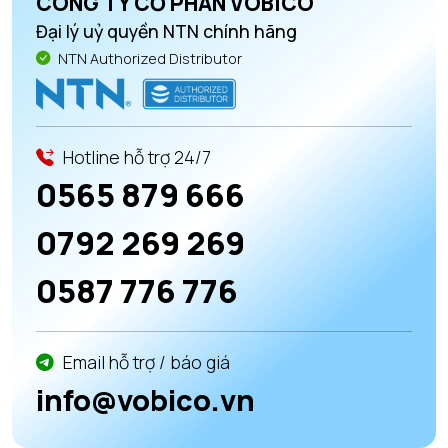
CÔNG TY CỔ PHẦN VOBICO
Đại lý uỷ quyền NTN chính hãng
NTN Authorized Distributor
Hotline hỗ trợ 24/7
0565 879 666
0792 269 269
0587 776 776
Email hỗ trợ / báo giá
info@vobico.vn