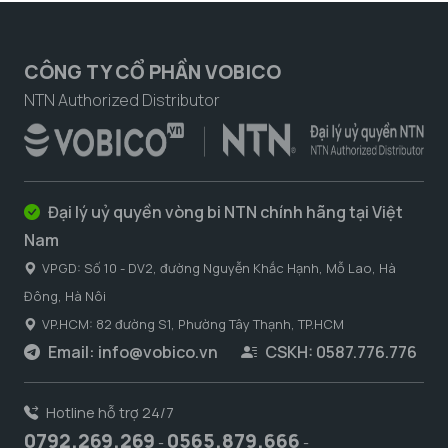
CÔNG TY CỔ PHẦN VOBICO
NTN Authorized Distributor
Đại lý uỷ quyền vòng bi NTN chính hãng tại Việt
Nam
VPGD: Số 10 - DV2, đường Nguyễn Khắc Hạnh, Mỗ Lao, Hà
Đông, Hà Nôi
VP.HCM: 82 đường S1, Phường Tây Thạnh, TP.HCM
Email:
info@vobico.vn
CSKH: 0587.776.776
Hotline hỗ trợ 24/7
0792.269.269
0565.879.666
-
-