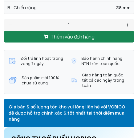
B - Chiều rộng
38 mm
Thêm vào đơn hàng
Đổi trả linh hoạt trong
Bảo hành chính hãng
vòng 7 ngày
NTN trên toàn quốc
Giao hàng toàn quốc
Sản phẩm mới 100%
tất cả các ngày trong
chưa sử dụng
tuần
Giá bán & số lượng tồn kho vui lòng liên hệ với VOBICO
để được hỗ trợ chính xác & tốt nhất tại thời điểm mua
hàng