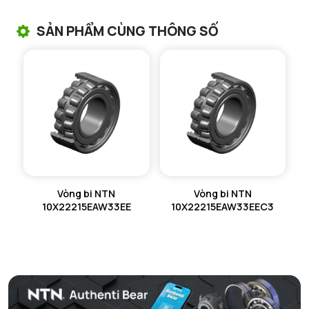
VÒNG BI TANG TRỐNG CHẶN TRỤC NTN
SẢN PHẨM CÙNG THÔNG SỐ
VÒNG BI ĐŨA TRỤ NTN
VÒNG BI KIM NTN
VÒNG BI CHẶN TRỤC NTN
VÒNG BI LĂN TRỤ ĐẨY NTN
GỐI ĐỠ NTN
Vòng bi NTN
Vòng bi NTN
GỐI ĐỠ 2 NỬA NTN
10X22215EAW33EE
10X22215EAW33EEC3
PHỤ KIỆN NTN
MÁY GIA NHIỆT NTN