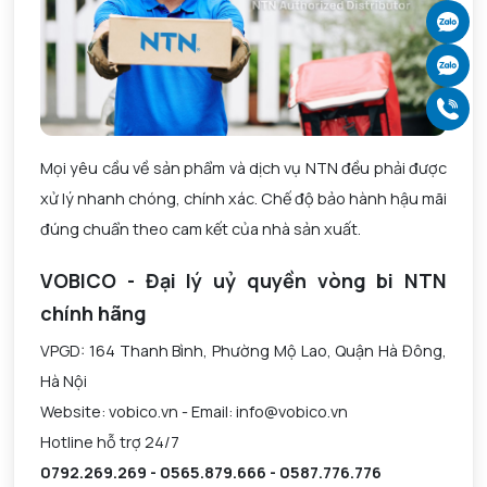
Ch
Ch
Gọ
Mọi yêu cầu về sản phẩm và dịch vụ NTN đều phải được
xử lý nhanh chóng, chính xác. Chế độ bảo hành hậu mãi
đúng chuẩn theo cam kết của nhà sản xuất.
VOBICO - Đại lý uỷ quyền vòng bi NTN
chính hãng
VPGD: 164 Thanh Bình, Phường Mộ Lao, Quận Hà Đông,
Hà Nội
Website: vobico.vn - Email:
info@vobico.vn
Hotline hỗ trợ 24/7
0792.269.269 - 0565.879.666 - 0587.776.776