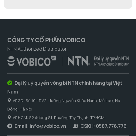
CÔNG TY CỔ PHẦN VOBICO
NTN Authorized Distributor
Đại lý uỷ quyền vòng bi NTN chính hãng tại Việt
Nam
VPGD: Số 10 - DV2, đường Nguyễn Khắc Hạnh, Mỗ Lao, Hà
Đông, Hà Nôi
VP.HCM: 82 đường S1, Phường Tây Thạnh, TP.HCM
Email:
info@vobico.vn
CSKH: 0587.776.776