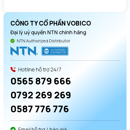
CÔNG TY CỔ PHẦN VOBICO
Đại lý uỷ quyền NTN chính hãng
NTN Authorized Distributor
Hotline hỗ trợ 24/7
0565 879 666
0792 269 269
0587 776 776
Email hỗ trợ / báo giá