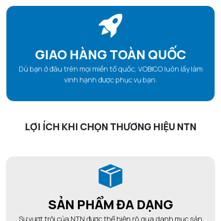
GIAO HÀNG TOÀN QUỐC
Dù bạn ở đâu trên mọi miền tổ quốc, VOBICO luôn lấy làm
vinh hạnh được phục vụ bạn.
LỢI ÍCH KHI CHỌN THƯƠNG HIỆU NTN
SẢN PHẨM ĐA DẠNG
Sự vượt trội của NTN được thể hiện rõ qua danh mục sản