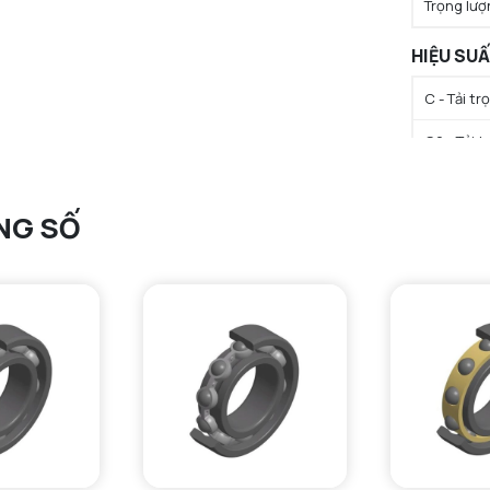
Trọng lượ
HIỆU SU
C - Tải t
C0 - Tải 
Cu - Giới 
NG SỐ
N lim - Tố
N lim - Tố
Tmin - Nh
Tmax - Nh
GIỚI HẠN
da min - Đ
da max - 