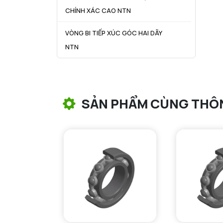
CHÍNH XÁC CAO NTN
VÒNG BI TIẾP XÚC GÓC HAI DÃY
NTN
VÒNG BI CÔN NTN
VÒNG BI TANG TRỐNG NTN
SẢN PHẨM CÙNG THÔ
VÒNG BI TANG TRỐNG CHẶN
TRỤC NTN
VÒNG BI ĐŨA TRỤ NTN
VÒNG BI KIM NTN
VÒNG BI CHẶN TRỤC NTN
VÒNG BI LĂN TRỤ ĐẨY NTN