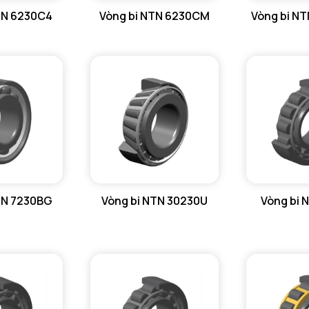
TN 6230C4
Vòng bi NTN 6230CM
Vòng bi N
db min - 
Da max - 
ra max - 
r1a - Bán 
TN 7230BG
Vòng bi NTN 30230U
Vòng bi 