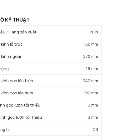
Ố KỸ THUẬT
ệu / Hãng sản xuất
NTN
kính lỗ trục
150 mm
 kính ngoài
270 mm
 rộng
45 mm
 kính con lăn trên
242 mm
 kính con lăn dưới
182 mm
ính góc lượn tối thiểu
3 mm
kính góc lượn tối thiểu
3 mm
ng bi
C3