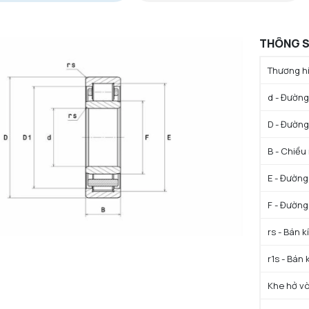
THÔNG S
Thương hi
d - Đường 
D - Đường
B - Chiều
E - Đường
F - Đường
rs - Bán k
r1s - Bán 
Khe hở vò