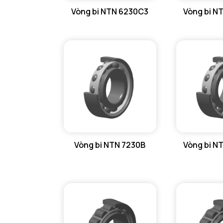
Vòng bi NTN 6230C3
Vòng bi N
GỐI ĐỠ NTN
GỐI ĐỠ 2 NỬA NTN
PHỤ KIỆN NTN
MÁY GIA NHIỆT NTN
Vòng bi NTN 7230B
Vòng bi N