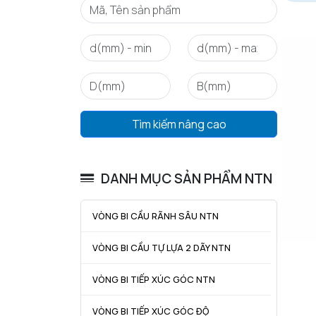
Tìm kiếm nâng cao
DANH MỤC SẢN PHẨM NTN
VÒNG BI CẦU RÃNH SÂU NTN
VÒNG BI CẦU TỰ LỰA 2 DÃY NTN
VÒNG BI TIẾP XÚC GÓC NTN
VÒNG BI TIẾP XÚC GÓC ĐỘ