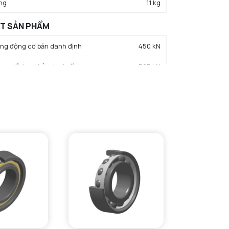
ng
11 kg
ẤT SẢN PHẨM
rọng động cơ bản danh định
450 kN
trọng tĩnh cơ bản danh định
595 kN
hạn tải trọng mỏi
58,1 kN
c độ giới hạn bôi trơn dầu
2600 tr/min
c độ giới hạn bôi trơn mỡ
2200 tr/min
iệt độ hoạt động tối thiểu
-40 °C
iệt độ hoạt động tối đa
120 °C
ường kính vai tối thiểu IR
163 mm
Small face shoulder max diameter
179 mm