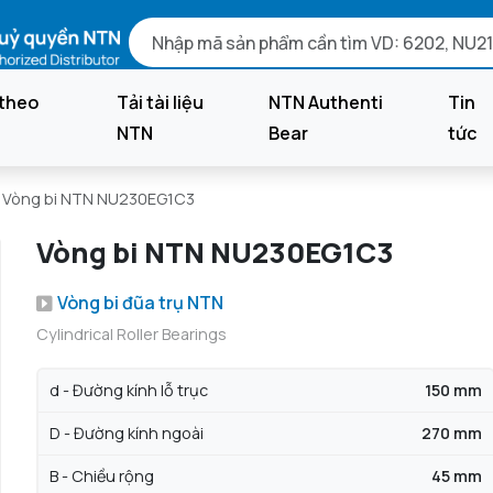
theo
Tải tài liệu
NTN Authenti
Tin
NTN
Bear
tức
Vòng bi NTN NU230EG1C3
Vòng bi NTN NU230EG1C3
Vòng bi đũa trụ NTN
Cylindrical Roller Bearings
d - Đường kính lỗ trục
150 mm
D - Đường kính ngoài
270 mm
B - Chiều rộng
45 mm