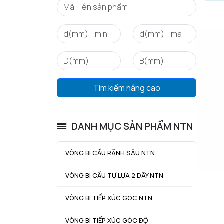
Tìm kiếm nâng cao
DANH MỤC SẢN PHẨM NTN
VÒNG BI CẦU RÃNH SÂU NTN
VÒNG BI CẦU TỰ LỰA 2 DÃY NTN
VÒNG BI TIẾP XÚC GÓC NTN
VÒNG BI TIẾP XÚC GÓC ĐỘ