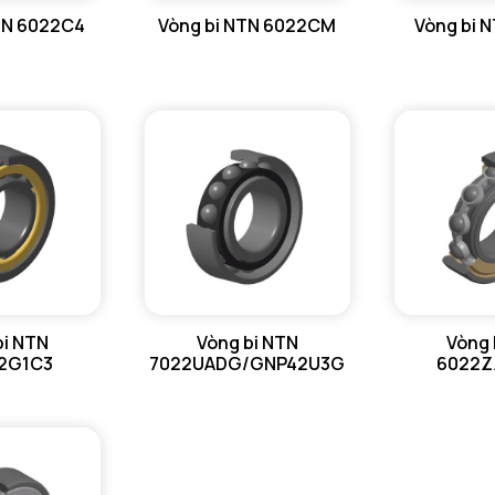
TN 6022C4
Vòng bi NTN 6022CM
Vòng bi 
db min - 
Da max - 
ra max - 
r1a - Bán 
bi NTN
Vòng bi NTN
Vòng 
2G1C3
7022UADG/GNP42U3G
6022Z