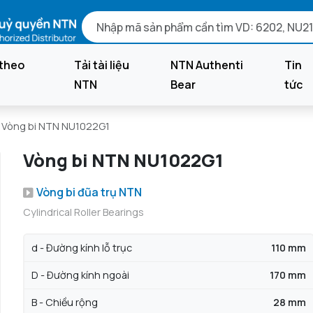
theo
Tải tài liệu
NTN Authenti
Tin
NTN
Bear
tức
Vòng bi NTN NU1022G1
Vòng bi NTN NU1022G1
Vòng bi đũa trụ NTN
Cylindrical Roller Bearings
d - Đường kính lỗ trục
110 mm
D - Đường kính ngoài
170 mm
B - Chiều rộng
28 mm