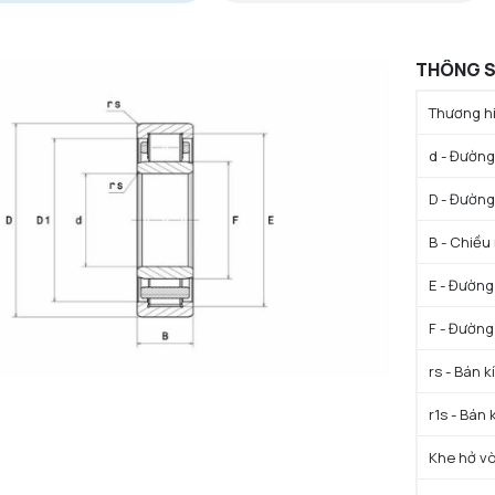
THÔNG S
Thương hi
d - Đường 
D - Đường
B - Chiều
E - Đường
F - Đường
rs - Bán k
r1s - Bán 
Khe hở vò