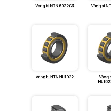
Vòng bi NTN 6022C3
Vòng bi N
GỐI ĐỠ NTN
GỐI ĐỠ 2 NỬA NTN
PHỤ KIỆN NTN
MÁY GIA NHIỆT NTN
Vòng bi NTN NU1022
Vòng 
NU102