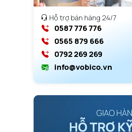
Hỗ trợ bán hàng 24/7
0587 776 776
0565 879 666
0792 269 269
info@vobico.vn