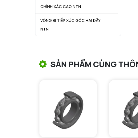
CHÍNH XÁC CAO NTN
VÒNG BI TIẾP XÚC GÓC HAI DÃY
NTN
VÒNG BI CÔN NTN
VÒNG BI TANG TRỐNG NTN
SẢN PHẨM CÙNG THÔ
VÒNG BI TANG TRỐNG CHẶN
TRỤC NTN
VÒNG BI ĐŨA TRỤ NTN
VÒNG BI KIM NTN
VÒNG BI CHẶN TRỤC NTN
VÒNG BI LĂN TRỤ ĐẨY NTN