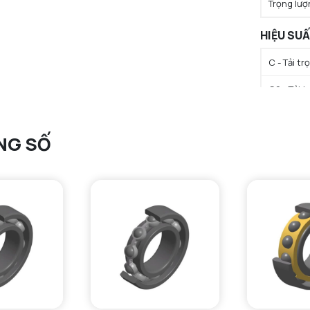
Trọng lượ
HIỆU SU
C - Tải t
C0 - Tải 
Cu - Giới 
NG SỐ
N lim - Tố
N lim - Tố
Tmin - Nh
Tmax - Nh
GIỚI HẠN
da min - Đ
da max - 