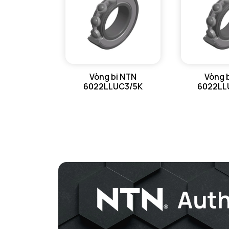
Vòng bi NTN
Vòng 
6022LLUC3/5K
6022LL