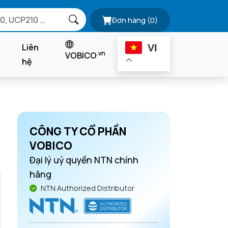
Đơn hàng
(0)
Liên
VI
.vn
VOBICO
hệ
CÔNG TY CỔ PHẦN
VOBICO
Đại lý uỷ quyền NTN chính
hãng
NTN Authorized Distributor