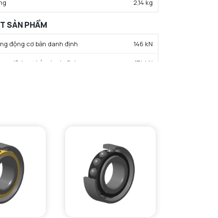
ng
2,14 kg
ẤT SẢN PHẨM
rọng động cơ bản danh định
146 kN
trọng tĩnh cơ bản danh định
174 kN
hạn tải trọng mỏi
19,2 kN
c độ giới hạn bôi trơn dầu
4800 tr/min
c độ giới hạn bôi trơn mỡ
4100 tr/min
iệt độ hoạt động tối thiểu
-40 °C
iệt độ hoạt động tối đa
120 °C
ường kính vai tối thiểu IR
116,5 mm
Small face shoulder max diameter
124 mm