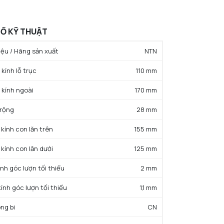
Ố KỸ THUẬT
ệu / Hãng sản xuất
NTN
kính lỗ trục
110 mm
 kính ngoài
170 mm
 rộng
28 mm
 kính con lăn trên
155 mm
 kính con lăn dưới
125 mm
ính góc lượn tối thiểu
2 mm
kính góc lượn tối thiểu
1,1 mm
ng bi
CN