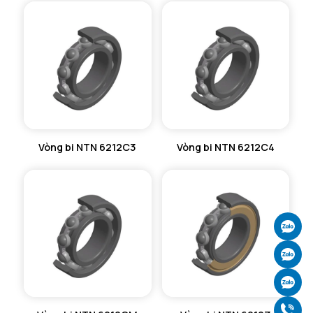
Vòng bi NTN 6212C3
Vòng bi NTN 6212C4
Ch
Ch
Ch
Gọ