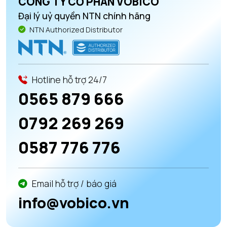
CÔNG TY CỔ PHẦN VOBICO
Đại lý uỷ quyền NTN chính hãng
NTN Authorized Distributor
Hotline hỗ trợ 24/7
0565 879 666
0792 269 269
0587 776 776
Email hỗ trợ / báo giá
info@vobico.vn