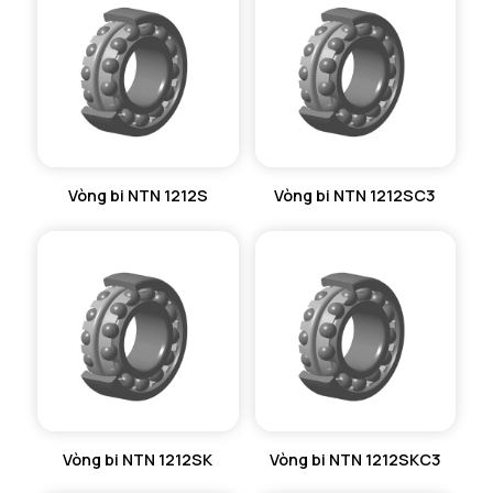
VÒNG BI KIM NTN
VÒNG BI CHẶN TRỤC NTN
VÒNG BI LĂN TRỤ ĐẨY NTN
GỐI ĐỠ NTN
Vòng bi NTN 1212S
Vòng bi NTN 1212SC3
GỐI ĐỠ 2 NỬA NTN
PHỤ KIỆN NTN
MÁY GIA NHIỆT NTN
Vòng bi NTN 1212SK
Vòng bi NTN 1212SKC3