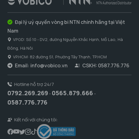
Đại lý uỷ quyền vòng bi NTN chính hãng tại Việt
Nam
VPGD: Số 10 - DV2, đường Nguyễn Khắc Hạnh, Mỗ Lao, Hà
Đông, Hà Nôi
VP.HCM: 82 đường S1, Phường Tây Thạnh, TP.HCM
Email:
info@vobico.vn
CSKH: 0587.776.776
Hotline hỗ trợ 24/7
0792.269.269
0565.879.666
-
-
0587.776.776
Kết nối với chúng tôi: