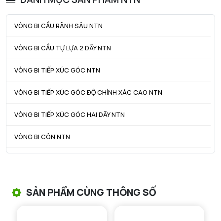
Da max - Đường kính vai tối đa OR
102 mm
VÒNG BI CẦU RÃNH SÂU NTN
ra max - Bán kính góc lượn tối đa
1,5 mm
VÒNG BI CẦU TỰ LỰA 2 DÃY NTN
VÒNG BI TIẾP XÚC GÓC NTN
VÒNG BI TIẾP XÚC GÓC ĐỘ CHÍNH XÁC CAO NTN
VÒNG BI TIẾP XÚC GÓC HAI DÃY NTN
VÒNG BI CÔN NTN
VÒNG BI TANG TRỐNG NTN
VÒNG BI TANG TRỐNG CHẶN TRỤC NTN
SẢN PHẨM CÙNG THÔNG SỐ
VÒNG BI ĐŨA TRỤ NTN