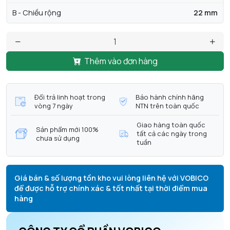
B - Chiều rộng
22 mm
Thêm vào đơn hàng
Đổi trả linh hoạt trong
Bảo hành chính hãng
vòng 7 ngày
NTN trên toàn quốc
Giao hàng toàn quốc
Sản phẩm mới 100%
tất cả các ngày trong
chưa sử dụng
tuần
Giá bán & số lượng tồn kho vui lòng liên hệ với VOBICO
để được hỗ trợ chính xác & tốt nhất tại thời điểm mua
hàng