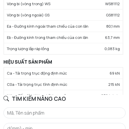
Vòng bi (vòng trong) WS
WS81112
Vòng bi (vòng ngoài) GS
GS81112
Ea - Đường kính ngoài tham chiếu của con lăn
80,1 mm
Eb - Đường kính trong tham chiếu của con lăn
63,7 mm
Trọng lượng lắp ráp lồng
0,083 kg
HIỆU SUẤT SẢN PHẨM
Ca - Tải trọng trục động định mức
69 kN
C0a - Tải trọng trục tĩnh định mức
215 kN
N lim - Tốc độ giới hạn bôi trơn mỡ
830 tr/min
TÌM KIẾM NÂNG CAO
N lim - Tốc độ giới hạn bôi trơn dầu
3300 tr/min
Tmin - Nhiệt độ hoạt động tối thiểu
-20 °C