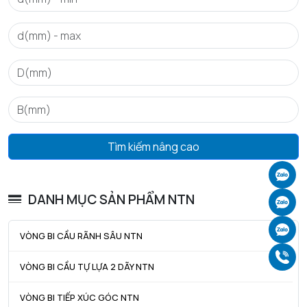
Tmax - Nhiệt độ hoạt động tối đa
120 °C
Tìm kiếm nâng cao
Ch
DANH MỤC SẢN PHẨM NTN
Ch
Ch
VÒNG BI CẦU RÃNH SÂU NTN
Gọ
VÒNG BI CẦU TỰ LỰA 2 DÃY NTN
VÒNG BI TIẾP XÚC GÓC NTN