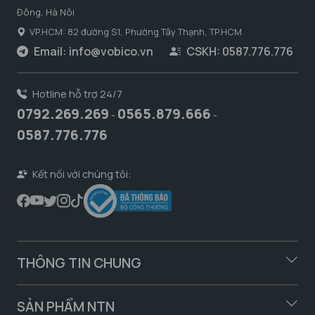
Đông, Hà Nôi
VP.HCM: 82 đường S1, Phường Tây Thạnh, TP.HCM
Email:
info@vobico.vn
CSKH: 0587.776.776
Hotline hỗ trợ 24/7
0792.269.269
0565.879.666
-
-
0587.776.776
Kết nối với chúng tôi:
THÔNG TIN CHUNG
SẢN PHẨM NTN