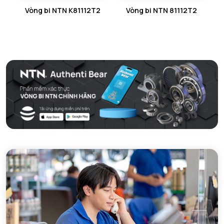
Vòng bi NTN K81112T2
Vòng bi NTN 81112T2
GỐI ĐỠ 2 NỬA NTN
PHỤ KIỆN NTN
MÁY GIA NHIỆT NTN