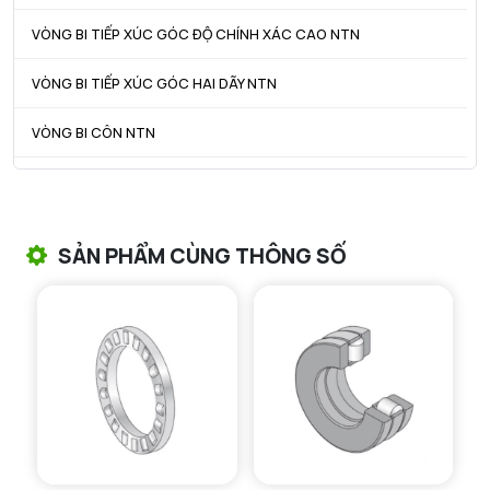
VÒNG BI TIẾP XÚC GÓC ĐỘ CHÍNH XÁC CAO NTN
VÒNG BI TIẾP XÚC GÓC HAI DÃY NTN
VÒNG BI CÔN NTN
VÒNG BI TANG TRỐNG NTN
VÒNG BI TANG TRỐNG CHẶN TRỤC NTN
SẢN PHẨM CÙNG THÔNG SỐ
VÒNG BI ĐŨA TRỤ NTN
VÒNG BI KIM NTN
VÒNG BI CHẶN TRỤC NTN
VÒNG BI LĂN TRỤ ĐẨY NTN
GỐI ĐỠ NTN