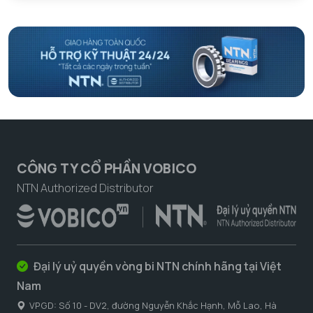
CÔNG TY CỔ PHẦN VOBICO
NTN Authorized Distributor
Đại lý uỷ quyền vòng bi NTN chính hãng tại Việt
Nam
VPGD: Số 10 - DV2, đường Nguyễn Khắc Hạnh, Mỗ Lao, Hà