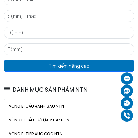
Tmin - Nhiệt độ hoạt động tối thiểu
-20 °C
Tmax - Nhiệt độ hoạt động tối đa
120 °C
Tìm kiếm nâng cao
Ch
DANH MỤC SẢN PHẨM NTN
Ch
Ch
VÒNG BI CẦU RÃNH SÂU NTN
Gọ
VÒNG BI CẦU TỰ LỰA 2 DÃY NTN
VÒNG BI TIẾP XÚC GÓC NTN