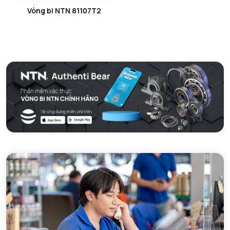
Vòng bi NTN 81107T2
GỐI ĐỠ 2 NỬA NTN
PHỤ KIỆN NTN
MÁY GIA NHIỆT NTN