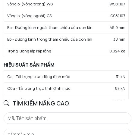
Vòng bi (vòng trong) WS
WS81107
Vòng bi (vòng ngoài) GS
GS81107
Ea - Đường kính ngoài tham chiếu của con lăn
48,9 mm
Eb - Đường kính trong tham chiếu của con lăn
38 mm
Trọng lượng lắp ráp lồng
0,024 kg
HIỆU SUẤT SẢN PHẨM
Ca - Tải trọng trục động định mức
31 kN
C0a - Tải trọng trục tĩnh định mức
87 kN
Cua - Tải trọng trục giới hạn
10,6 kN
TÌM KIẾM NÂNG CAO
N lim - Tốc độ giới hạn bôi trơn mỡ
1400 tr/min
N lim - Tốc độ giới hạn bôi trơn dầu
5500 tr/min