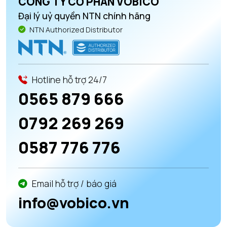
CÔNG TY CỔ PHẦN VOBICO
Đại lý uỷ quyền NTN chính hãng
NTN Authorized Distributor
Hotline hỗ trợ 24/7
0565 879 666
0792 269 269
0587 776 776
Email hỗ trợ / báo giá
info@vobico.vn