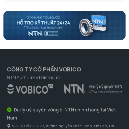
CÔNG TY CỔ PHẦN VOBICO
NTN Authorized Distributor
Đại lý uỷ quyền vòng bi NTN chính hãng tại Việt
Nam
VPGD: Số 10 - DV2, đường Nguyễn Khắc Hạnh, Mỗ Lao, Hà