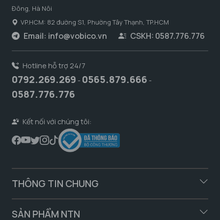
Đông, Hà Nôi
VP.HCM: 82 đường S1, Phường Tây Thạnh, TP.HCM
Email:
info@vobico.vn
CSKH: 0587.776.776
Hotline hỗ trợ 24/7
0792.269.269
0565.879.666
-
-
0587.776.776
Kết nối với chúng tôi:
THÔNG TIN CHUNG
SẢN PHẨM NTN