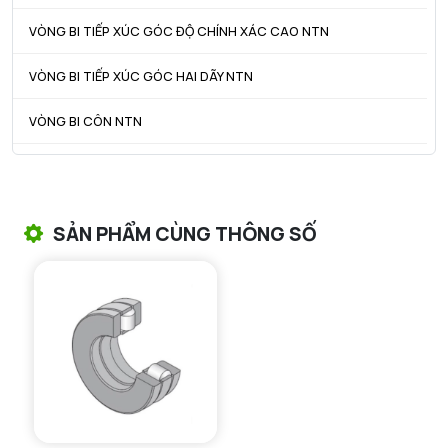
VÒNG BI TIẾP XÚC GÓC ĐỘ CHÍNH XÁC CAO NTN
VÒNG BI TIẾP XÚC GÓC HAI DÃY NTN
VÒNG BI CÔN NTN
VÒNG BI TANG TRỐNG NTN
VÒNG BI TANG TRỐNG CHẶN TRỤC NTN
SẢN PHẨM CÙNG THÔNG SỐ
VÒNG BI ĐŨA TRỤ NTN
VÒNG BI KIM NTN
VÒNG BI CHẶN TRỤC NTN
VÒNG BI LĂN TRỤ ĐẨY NTN
GỐI ĐỠ NTN