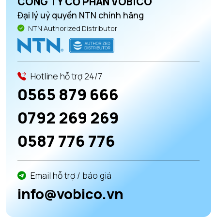
CÔNG TY CỔ PHẦN VOBICO
Đại lý uỷ quyền NTN chính hãng
NTN Authorized Distributor
Hotline hỗ trợ 24/7
0565 879 666
0792 269 269
0587 776 776
Email hỗ trợ / báo giá
info@vobico.vn