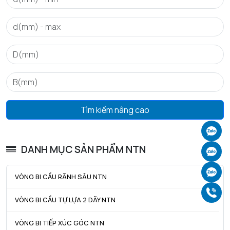
Tmin - Nhiệt độ hoạt động tối thiểu
-20 °C
Tmax - Nhiệt độ hoạt động tối đa
120 °C
Tìm kiếm nâng cao
Ch
DANH MỤC SẢN PHẨM NTN
Ch
Ch
VÒNG BI CẦU RÃNH SÂU NTN
Gọ
VÒNG BI CẦU TỰ LỰA 2 DÃY NTN
VÒNG BI TIẾP XÚC GÓC NTN