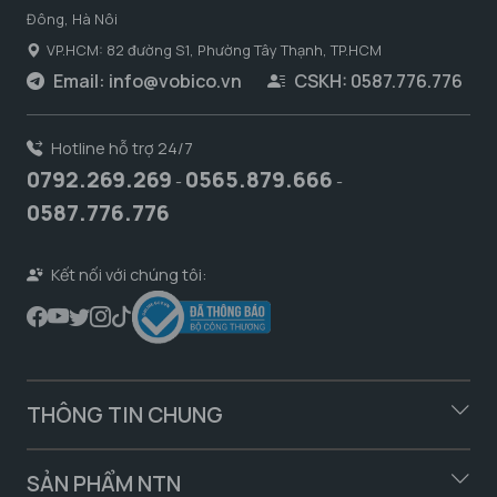
Đông, Hà Nôi
VP.HCM: 82 đường S1, Phường Tây Thạnh, TP.HCM
Email:
info@vobico.vn
CSKH: 0587.776.776
Hotline hỗ trợ 24/7
0792.269.269
0565.879.666
-
-
0587.776.776
Kết nối với chúng tôi:
THÔNG TIN CHUNG
SẢN PHẨM NTN