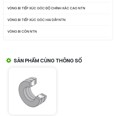
VÒNG BI TIẾP XÚC GÓC ĐỘ CHÍNH XÁC CAO NTN
VÒNG BI TIẾP XÚC GÓC HAI DÃY NTN
VÒNG BI CÔN NTN
VÒNG BI TANG TRỐNG NTN
VÒNG BI TANG TRỐNG CHẶN TRỤC NTN
SẢN PHẨM CÙNG THÔNG SỐ
VÒNG BI ĐŨA TRỤ NTN
VÒNG BI KIM NTN
VÒNG BI CHẶN TRỤC NTN
VÒNG BI LĂN TRỤ ĐẨY NTN
GỐI ĐỠ NTN