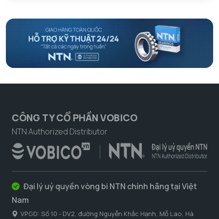
CÔNG TY CỔ PHẦN VOBICO
NTN Authorized Distributor
Đại lý uỷ quyền vòng bi NTN chính hãng tại Việt
Nam
VPGD: Số 10 - DV2, đường Nguyễn Khắc Hạnh, Mỗ Lao, Hà