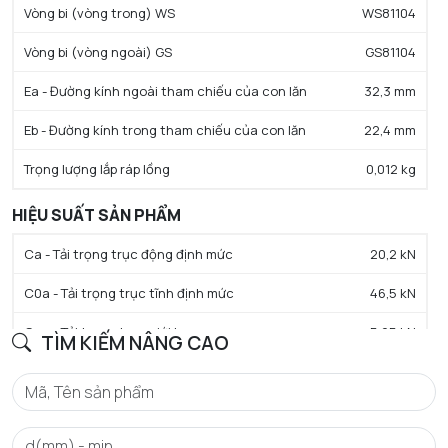
Vòng bi (vòng trong) WS
WS81104
Vòng bi (vòng ngoài) GS
GS81104
Ea - Đường kính ngoài tham chiếu của con lăn
32,3 mm
Eb - Đường kính trong tham chiếu của con lăn
22,4 mm
Trọng lượng lắp ráp lồng
0,012 kg
HIỆU SUẤT SẢN PHẨM
Ca - Tải trọng trục động định mức
20,2 kN
C0a - Tải trọng trục tĩnh định mức
46,5 kN
Cua - Tải trọng trục giới hạn
5,65 kN
TÌM KIẾM NÂNG CAO
N lim - Tốc độ giới hạn bôi trơn mỡ
2100 tr/min
N lim - Tốc độ giới hạn bôi trơn dầu
8500 tr/min