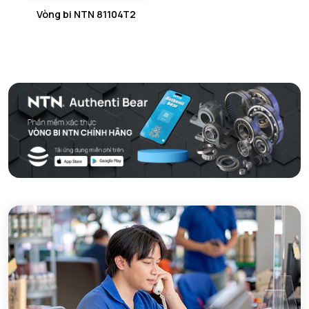
Vòng bi NTN 81104T2
GỐI ĐỠ 2 NỬA NTN
PHỤ KIỆN NTN
MÁY GIA NHIỆT NTN