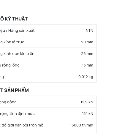
Ố KỸ THUẬT
ệu / Hãng sản xuất
NTN
g kính lỗ trục
20 mm
g kính con lăn trên
26 mm
u rộng lồng
13 mm
ng
0,012 kg
ẤT SẢN PHẨM
trọng động
12,9 kN
 trọng tĩnh định mức
15,1 kN
c độ giới hạn bôi trơn mỡ
13000 tr/min