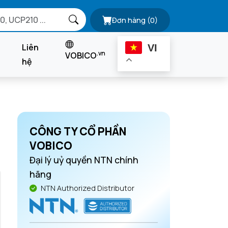
Đơn hàng
(0)
Liên
VI
.vn
VOBICO
hệ
CÔNG TY CỔ PHẦN
VOBICO
Đại lý uỷ quyền NTN chính
hãng
NTN Authorized Distributor