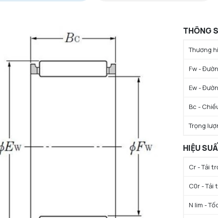
THÔNG S
Thương hi
Fw - Đườn
Ew - Đườn
Bc - Chiề
Trọng lượ
HIỆU SU
Cr - Tải 
C0r - Tải
N lim - Tố