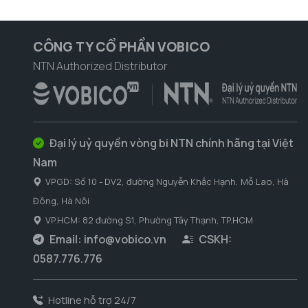
CÔNG TY CỔ PHẦN VOBICO
NTN Authorized Distributor
Đại lý uỷ quyền vòng bi NTN chính hãng tại Việt
Nam
VPGD: Số 10 - DV2, đường Nguyễn Khắc Hạnh, Mỗ Lao, Hà
Đông, Hà Nôi
VP.HCM: 82 đường S1, Phường Tây Thạnh, TP.HCM
Email:
info@vobico.vn
CSKH:
0587.776.776
Hotline hỗ trợ 24/7