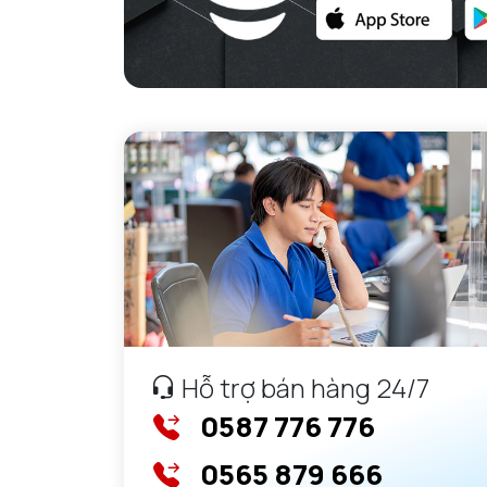
GỐI ĐỠ NTN
GỐI ĐỠ 2 NỬA NTN
PHỤ KIỆN NTN
MÁY GIA NHIỆT NTN
Hỗ trợ bán hàng 24/7
0587 776 776
0565 879 666