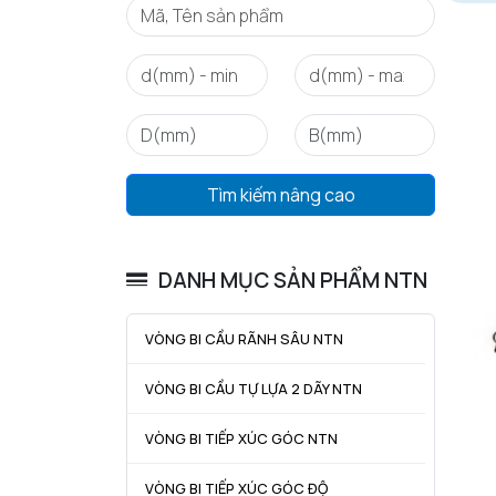
Tìm kiếm nâng cao
DANH MỤC SẢN PHẨM NTN
VÒNG BI CẦU RÃNH SÂU NTN
VÒNG BI CẦU TỰ LỰA 2 DÃY NTN
VÒNG BI TIẾP XÚC GÓC NTN
VÒNG BI TIẾP XÚC GÓC ĐỘ