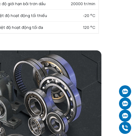
c độ giới hạn bôi trơn dầu
20000 tr/min
iệt độ hoạt động tối thiểu
-20 °C
iệt độ hoạt động tối đa
120 °C
 rộng vòng ổ lăn
13 mm
Ch
Ch
Ch
Gọ