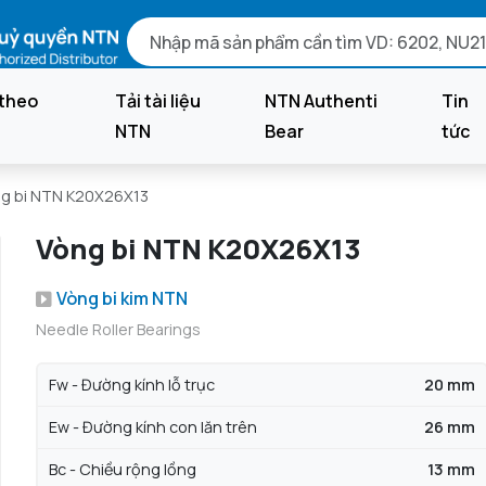
theo
Tải tài liệu
NTN Authenti
Tin
NTN
Bear
tức
g bi NTN K20X26X13
Vòng bi NTN K20X26X13
Vòng bi kim NTN
Needle Roller Bearings
Fw - Đường kính lỗ trục
20 mm
Ew - Đường kính con lăn trên
26 mm
Bc - Chiều rộng lồng
13 mm