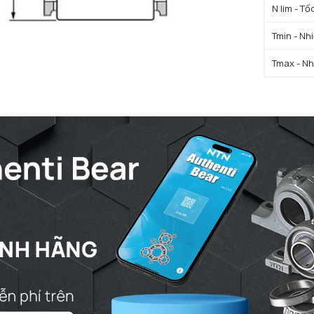
N lim - Tố
Tmin - Nh
Tmax - Nh
GIỚI HẠN
b - Chiều