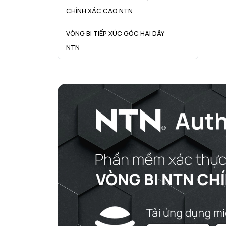
CHÍNH XÁC CAO NTN
VÒNG BI TIẾP XÚC GÓC HAI DÃY
NTN
VÒNG BI CÔN NTN
VÒNG BI TANG TRỐNG NTN
VÒNG BI TANG TRỐNG CHẶN
TRỤC NTN
VÒNG BI ĐŨA TRỤ NTN
VÒNG BI KIM NTN
VÒNG BI CHẶN TRỤC NTN
VÒNG BI LĂN TRỤ ĐẨY NTN