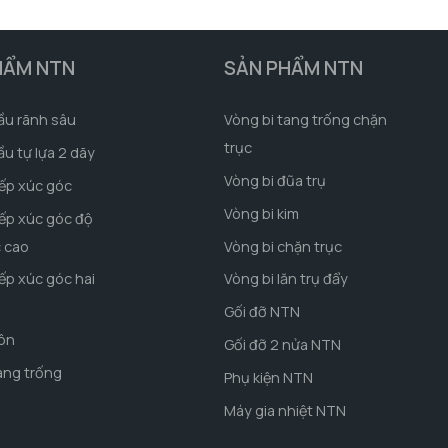
HẨM NTN
SẢN PHẨM NTN
ầu rãnh sâu
Vòng bi tang trống chặn
trục
ầu tự lựa 2 dãy
Vòng bi đũa trụ
iếp xúc góc
Vòng bi kim
iếp xúc góc độ
c cao
Vòng bi chặn trục
iếp xúc góc hai
Vòng bi lăn trụ đẩy
Gối đỡ NTN
côn
Gối đỡ 2 nửa NTN
ang trống
Phụ kiện NTN
Máy gia nhiệt NTN