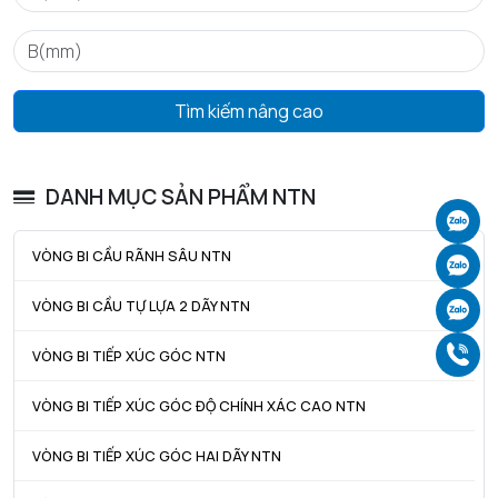
Tìm kiếm nâng cao
DANH MỤC SẢN PHẨM NTN
Ch
VÒNG BI CẦU RÃNH SÂU NTN
Ch
VÒNG BI CẦU TỰ LỰA 2 DÃY NTN
Ch
Gọ
VÒNG BI TIẾP XÚC GÓC NTN
VÒNG BI TIẾP XÚC GÓC ĐỘ CHÍNH XÁC CAO NTN
VÒNG BI TIẾP XÚC GÓC HAI DÃY NTN