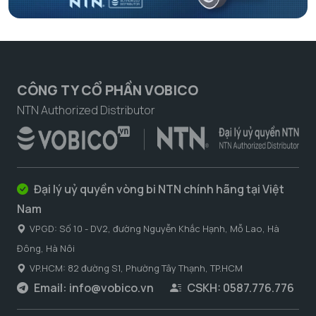
CÔNG TY CỔ PHẦN VOBICO
NTN Authorized Distributor
Đại lý uỷ quyền vòng bi NTN chính hãng tại Việt
Nam
VPGD: Số 10 - DV2, đường Nguyễn Khắc Hạnh, Mỗ Lao, Hà
Đông, Hà Nôi
VP.HCM: 82 đường S1, Phường Tây Thạnh, TP.HCM
Email:
info@vobico.vn
CSKH: 0587.776.776