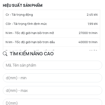
HIỆU SUẤT SẢN PHẨM
Cr - Tải trọng động
2,45 kN
C0r - Tải trọng tĩnh định mức
1,99 kN
N lim - Tốc độ giới hạn bôi trơn mỡ
27000 tr/min
N lim - Tốc độ giới hạn bôi trơn dầu
40000 tr/min
Tmin - Nhiệt độ hoạt động tối thiểu
-20 °C
TÌM KIẾM NÂNG CAO
Tmax - Nhiệt độ hoạt động tối đa
120 °C