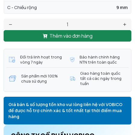
C - Chiều rộng
9 mm
Thêm vào đơn hàng
Đổi trả linh hoạt trong
Bảo hành chính hãng
vòng 7 ngày
NTN trên toàn quốc
Giao hàng toàn quốc
Sản phẩm mới 100%
tất cả các ngày trong
chưa sử dụng
tuần
Giá bán & số lượng tồn kho vui lòng liên hệ với VOBICO
để được hỗ trợ chính xác & tốt nhất tại thời điểm mua
hàng