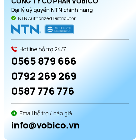
CÔNG TY CỔ PHẦN VOBICO
Đại lý uỷ quyền NTN chính hãng
NTN Authorized Distributor
Hotline hỗ trợ 24/7
0565 879 666
0792 269 269
0587 776 776
Email hỗ trợ / báo giá
info@vobico.vn