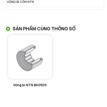
VÒNG BI CÔN NTN
VÒNG BI TANG TRỐNG NTN
VÒNG BI TANG TRỐNG CHẶN TRỤC NTN
SẢN PHẨM CÙNG THÔNG SỐ
VÒNG BI ĐŨA TRỤ NTN
VÒNG BI KIM NTN
VÒNG BI CHẶN TRỤC NTN
VÒNG BI LĂN TRỤ ĐẨY NTN
GỐI ĐỠ NTN
Vòng bi NTN BK0509
GỐI ĐỠ 2 NỬA NTN
PHỤ KIỆN NTN