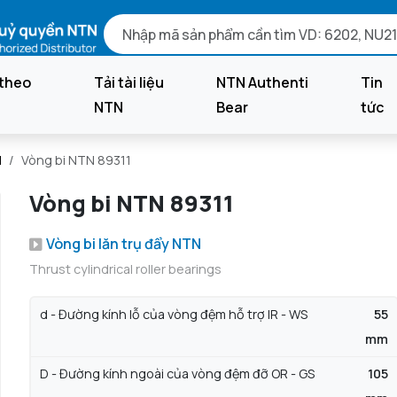
theo
Tải tài liệu
NTN Authenti
Tin
NTN
Bear
tức
N
Vòng bi NTN 89311
Vòng bi NTN 89311
Vòng bi lăn trụ đẩy NTN
Thrust cylindrical roller bearings
d - Đường kính lỗ của vòng đệm hỗ trợ IR - WS
55
mm
D - Đường kính ngoài của vòng đệm đỡ OR - GS
105