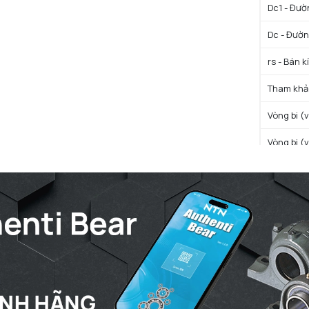
Dc1 - Đườ
Dc - Đườn
rs - Bán k
Tham khảo
Vòng bi (
Vòng bi (
Ea - Đườn
Eb - Đườn
Trọng lượ
Trọng lượ
Vòng bi (