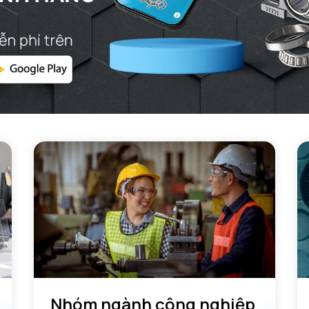
Vòng bi (
HIỆU SU
Ca - Tải 
C0a - Tải
Cua - Tải 
N lim - Tố
N lim - Tố
Tmin - Nh
Tmax - Nh
GIỚI HẠN
da min - Đ
Nhóm ngành công nghiệp