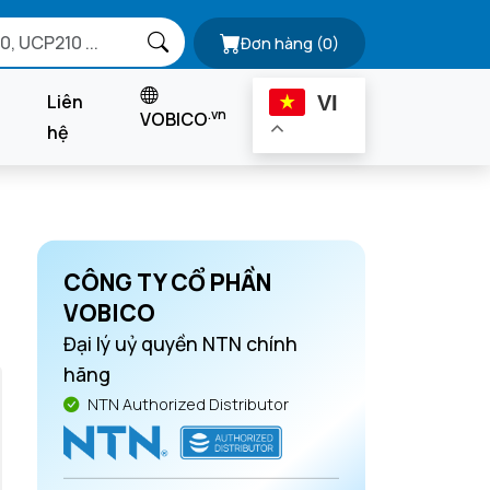
Đơn hàng
(0)
Liên
VI
.vn
VOBICO
hệ
CÔNG TY CỔ PHẦN
VOBICO
Đại lý uỷ quyền NTN chính
hãng
NTN Authorized Distributor