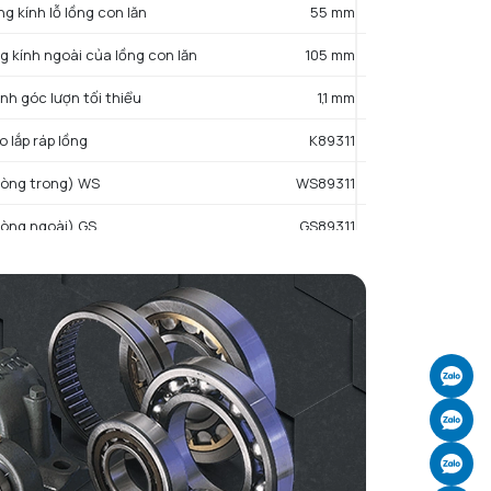
ng kính lỗ lồng con lăn
55 mm
g kính ngoài của lồng con lăn
105 mm
ính góc lượn tối thiểu
1,1 mm
 lắp ráp lồng
K89311
vòng trong) WS
WS89311
vòng ngoài) GS
GS89311
g kính ngoài tham chiếu của con lăn
100,3
mm
g kính trong tham chiếu của con lăn
63,9 mm
Ch
ng
1,27 kg
Ch
ng lắp ráp lồng
0,24 kg
Ch
vòng trong) khối lượng WS
0,52 kg