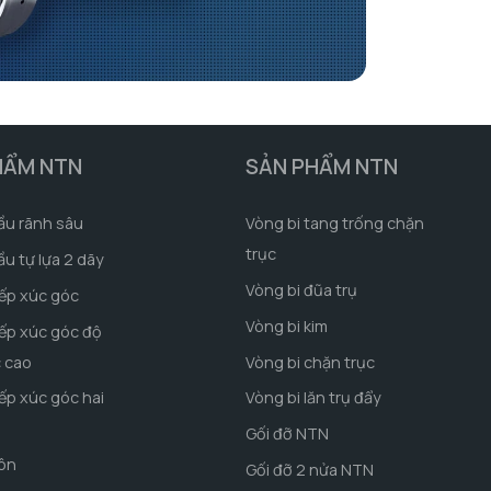
HẨM NTN
SẢN PHẨM NTN
ầu rãnh sâu
Vòng bi tang trống chặn
trục
ầu tự lựa 2 dãy
Vòng bi đũa trụ
iếp xúc góc
Vòng bi kim
iếp xúc góc độ
c cao
Vòng bi chặn trục
iếp xúc góc hai
Vòng bi lăn trụ đẩy
Gối đỡ NTN
côn
Gối đỡ 2 nửa NTN