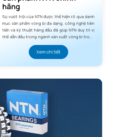
hãng
Đường kính vai tối đa OR
64 mm
 Bán kính góc lượn tối đa
1 mm
Sự vượt trội của NTN được thể hiện rõ qua danh
mục sản phẩm vòng bi đa dạng, công nghệ tiên
tiến và kỹ thuật hàng đầu đã giúp NTN duy trì vị
thế dẫn đầu trong ngành sản xuất vòng bi trong
nhiều thập kỷ.
Xem chi tiết