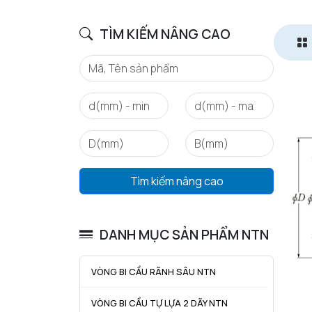
TÌM KIẾM NÂNG CAO
Tìm kiếm nâng cao
DANH MỤC SẢN PHẨM NTN
VÒNG BI CẦU RÃNH SÂU NTN
VÒNG BI CẦU TỰ LỰA 2 DÃY NTN