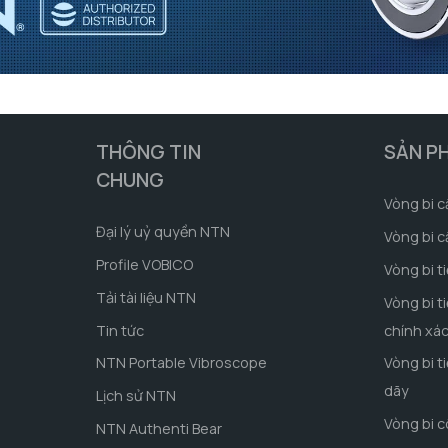
THÔNG TIN
SẢN P
CHUNG
Vòng bi c
Đại lý uỷ quyền NTN
Vòng bi c
Profile VOBICO
Vòng bi t
Tải tài liệu NTN
Vòng bi t
Tin tức
chính xá
NTN Portable Vibroscope
Vòng bi t
dãy
Lịch sử NTN
Vòng bi 
NTN Authenti Bear