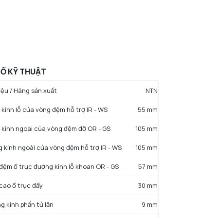
Ố KỸ THUẬT
ệu / Hãng sản xuất
NTN
 kính lỗ của vòng đệm hỗ trợ IR - WS
55 mm
 kính ngoài của vòng đệm đỡ OR - GS
105 mm
g kính ngoài của vòng đệm hỗ trợ IR - WS
105 mm
 đệm ổ trục đường kính lỗ khoan OR - GS
57 mm
 cao ổ trục đẩy
30 mm
g kính phần tử lăn
9 mm