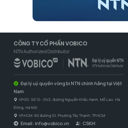
CÔNG TY CỔ PHẦN VOBICO
NTN Authorized Distributor
Đại lý uỷ quyền vòng bi NTN chính hãng tại Việt
Nam
VPGD: Số 10 - DV2, đường Nguyễn Khắc Hạnh, Mỗ Lao, Hà
Đông, Hà Nôi
VP.HCM: 82 đường S1, Phường Tây Thạnh, TP.HCM
Email:
info@vobico.vn
CSKH: