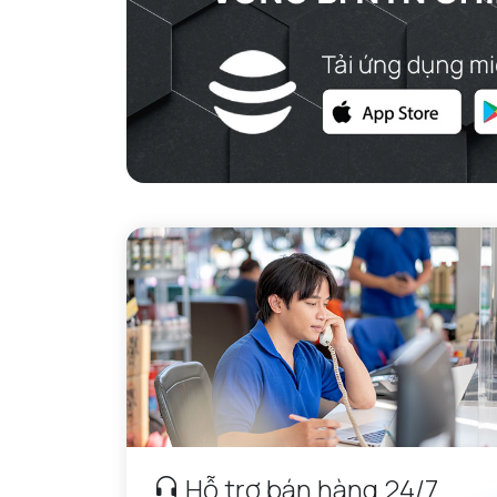
VÒNG BI CHẶN TRỤC NTN
VÒNG BI LĂN TRỤ ĐẨY NTN
GỐI ĐỠ NTN
GỐI ĐỠ 2 NỬA NTN
PHỤ KIỆN NTN
MÁY GIA NHIỆT NTN
Hỗ trợ bán hàng 24/7