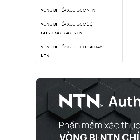
VÒNG BI TIẾP XÚC GÓC NTN
VÒNG BI TIẾP XÚC GÓC ĐỘ
CHÍNH XÁC CAO NTN
VÒNG BI TIẾP XÚC GÓC HAI DÃY
NTN
VÒNG BI CÔN NTN
VÒNG BI TANG TRỐNG NTN
VÒNG BI TANG TRỐNG CHẶN
TRỤC NTN
VÒNG BI ĐŨA TRỤ NTN
VÒNG BI KIM NTN