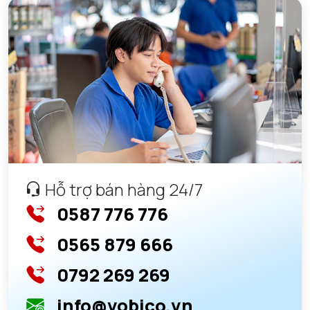
Hỗ trợ bán hàng 24/7
0587 776 776
0565 879 666
0792 269 269
info@vobico.vn