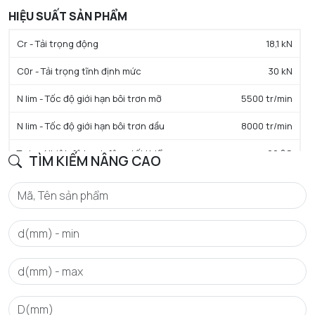
HIỆU SUẤT SẢN PHẨM
Cr - Tải trọng động
18,1 kN
C0r - Tải trọng tĩnh định mức
30 kN
N lim - Tốc độ giới hạn bôi trơn mỡ
5500 tr/min
N lim - Tốc độ giới hạn bôi trơn dầu
8000 tr/min
Tmin - Nhiệt độ hoạt động tối thiểu
-20 °C
TÌM KIẾM NÂNG CAO
Tmax - Nhiệt độ hoạt động tối đa
120 °C