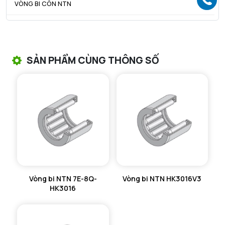
VÒNG BI CÔN NTN
VÒNG BI TANG TRỐNG NTN
VÒNG BI TANG TRỐNG CHẶN TRỤC NTN
SẢN PHẨM CÙNG THÔNG SỐ
VÒNG BI ĐŨA TRỤ NTN
VÒNG BI KIM NTN
VÒNG BI CHẶN TRỤC NTN
VÒNG BI LĂN TRỤ ĐẨY NTN
GỐI ĐỠ NTN
Vòng bi NTN 7E-8Q-
Vòng bi NTN HK3016V3
GỐI ĐỠ 2 NỬA NTN
HK3016
PHỤ KIỆN NTN