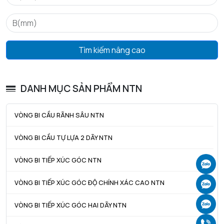
Tìm kiếm nâng cao
DANH MỤC SẢN PHẨM NTN
VÒNG BI CẦU RÃNH SÂU NTN
VÒNG BI CẦU TỰ LỰA 2 DÃY NTN
VÒNG BI TIẾP XÚC GÓC NTN
Ch
VÒNG BI TIẾP XÚC GÓC ĐỘ CHÍNH XÁC CAO NTN
Ch
Ch
VÒNG BI TIẾP XÚC GÓC HAI DÃY NTN
Gọ