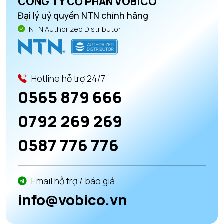
CÔNG TY CỔ PHẦN VOBICO
Đại lý uỷ quyền NTN chính hãng
NTN Authorized Distributor
Hotline hỗ trợ 24/7
0565 879 666
0792 269 269
0587 776 776
Email hỗ trợ / báo giá
info@vobico.vn