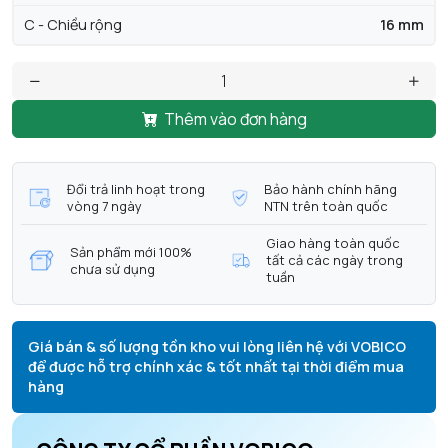
C - Chiều rộng
16 mm
Thêm vào đơn hàng
Đổi trả linh hoạt trong
Bảo hành chính hãng
vòng 7 ngày
NTN trên toàn quốc
Giao hàng toàn quốc
Sản phẩm mới 100%
tất cả các ngày trong
chưa sử dụng
tuần
Giá bán & số lượng tồn kho vui lòng liên hệ với VOBICO
để được hỗ trợ chính xác & tốt nhất tại thời điểm mua
hàng