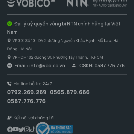
Đại lý uỷ quyền vòng bi NTN chính hãng tại Việt
Nam
VPGD: Số 10 - DV2, đường Nguyễn Khắc Hạnh, Mỗ Lao, Hà
Đông, Hà Nôi
VP.HCM: 82 đường S1, Phường Tây Thạnh, TP.HCM
Email:
info@vobico.vn
CSKH: 0587.776.776
Hotline hỗ trợ 24/7
0792.269.269
0565.879.666
-
-
0587.776.776
Kết nối với chúng tôi: